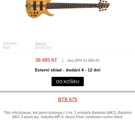
Výrobce:
Ibanez
Kód:
bh-m-114
38 485 Kč
bez DPH 31 806 Kč
Externí sklad - dodání 4 - 12 dní
DO KOŠÍKU
BTB 675
Tělo ořech/jasan, krk javor/ bubinga z 5 ks, 2 snímače Bartolini (MK2), Bartolini
MK2 3-pásm.eq., kobylka MR-II, struny Elixir, hardware cosmo black