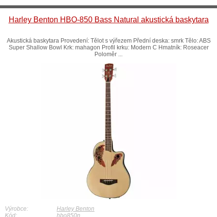
Harley Benton HBO-850 Bass Natural akustická baskytara
Akustická baskytara Provedení: Tělot s výřezem Přední deska: smrk Tělo: ABS
Super Shallow Bowl Krk: mahagon Profil krku: Modern C Hmatník: Roseacer
Poloměr ...
Výrobce:
Harley Benton
Kód:
hbo850n