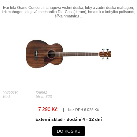
tvar těla Grand Concert, mahagová vrchní deska, luby a zádní deska mahagon,
krk mahagon, olejová mechanika Die-Cast (chrom), hmatník a kobylka palisandr,
šířka hmatníku ...
Výrobce:
Ibanez
Kód:
bh-m-323
7 290 Kč
bez DPH 6 025 Kč
Externí sklad - dodání 4 - 12 dní
DO KOŠÍKU