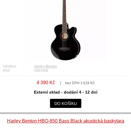
Výrobce:
Harley Benton
Kód:
hbb30bk
4 390 Kč
bez DPH 3 628 Kč
Externí sklad - dodání 4 - 12 dní
DO KOŠÍKU
Harley Benton HBO-850 Bass Black akustická baskytara