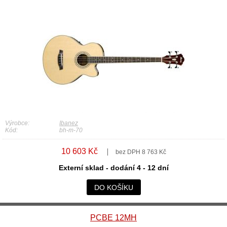
Výrobce:
Ibanez
Kód:
bh-m-70
10 603 Kč
bez DPH 8 763 Kč
Externí sklad - dodání 4 - 12 dní
DO KOŠÍKU
PCBE 12MH