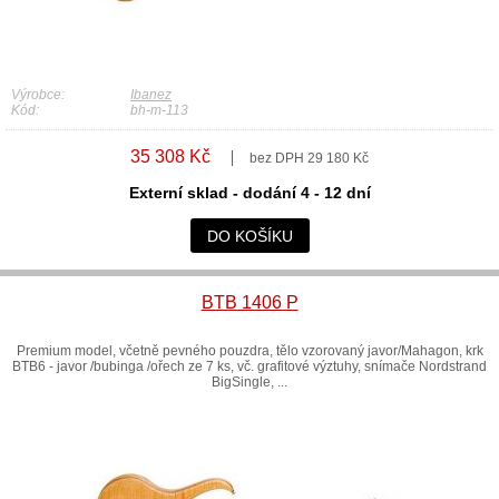
Výrobce:
Ibanez
Kód:
bh-m-113
35 308 Kč
bez DPH 29 180 Kč
Externí sklad - dodání 4 - 12 dní
DO KOŠÍKU
BTB 1406 P
Premium model, včetně pevného pouzdra, tělo vzorovaný javor/Mahagon, krk
BTB6 - javor /bubinga /ořech ze 7 ks, vč. grafitové výztuhy, snímače Nordstrand
BigSingle, ...