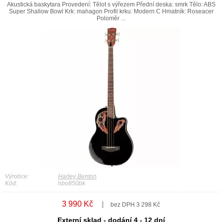
Akustická baskytara Provedení: Tělot s výřezem Přední deska: smrk Tělo: ABS
Super Shallow Bowl Krk: mahagon Profil krku: Modern C Hmatník: Roseacer
Poloměr ...
Výrobce:
Harley Benton
Kód:
hbo850bk
3 990 Kč
bez DPH 3 298 Kč
Externí sklad - dodání 4 - 12 dní