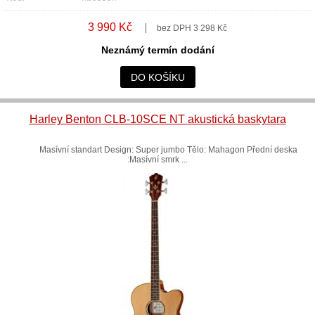
3 990 Kč
bez DPH 3 298 Kč
Neznámý termín dodání
DO KOŠÍKU
Harley Benton CLB-10SCE NT akustická baskytara
Masívní standart Design: Super jumbo Tělo: Mahagon Přední deska
:Masívní smrk ...