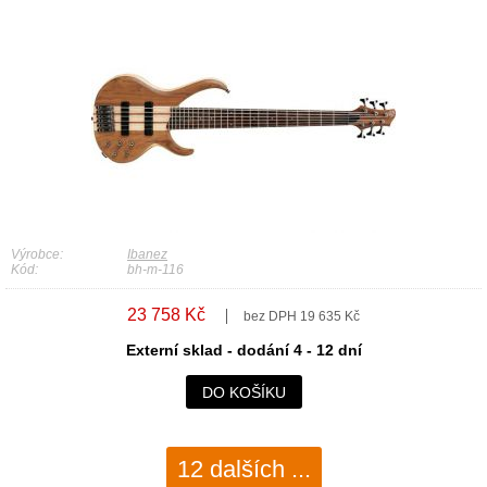
Výrobce:
Ibanez
Kód:
bh-m-116
23 758 Kč
bez DPH 19 635 Kč
Externí sklad - dodání 4 - 12 dní
DO KOŠÍKU
12 dalších ...