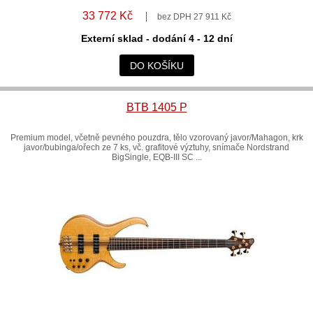
33 772 Kč
bez DPH 27 911 Kč
Externí sklad - dodání 4 - 12 dní
DO KOŠÍKU
BTB 1405 P
Premium model, včetně pevného pouzdra, tělo vzorovaný javor/Mahagon, krk
javor/bubinga/ořech ze 7 ks, vč. grafitové výztuhy, snímače Nordstrand
BigSingle, EQB-III SC ...