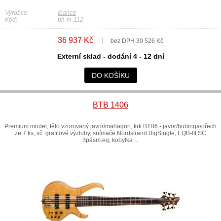
Výrobce:
Ibanez
Kód:
bh-m-112
36 937 Kč
bez DPH 30 526 Kč
Externí sklad - dodání 4 - 12 dní
DO KOŠÍKU
BTB 1406
Premium model, tělo vzorovaný javor/mahagon, krk BTB6 - javor/bubinga/ořech
ze 7 ks, vč. grafitové výztuhy, snímače Nordstrand BigSingle, EQB-III SC
3pásm.eq, kobylka ...