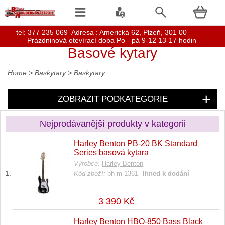
t
el: 377 235 069 Adresa : Americká 62, Plzeň, 301 00
Prázdninová otevírací doba Po - pá 9-12 13-17 hodin
Basové kytary
Home
>
Baskytary
>
Baskytary
ZOBRAZIT PODKATEGORIE
Nejprodávanější produkty v kategorii
Harley Benton PB-20 BK Standard
Series basová kytara
Výrobce:
Harley Benton
Kód zboží:
bh-m-1361
Ihned k dodání
3 390 Kč
Harley Benton HBO-850 Bass Black