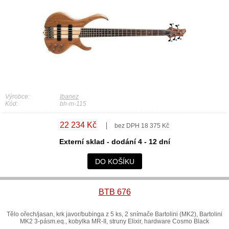
Výrobce:
Ibanez
Kód:
bh-m-115
22 234 Kč
bez DPH 18 375 Kč
Externí sklad - dodání 4 - 12 dní
DO KOŠÍKU
BTB 676
Tělo ořech/jasan, krk javor/bubinga z 5 ks, 2 snímače Bartolini (MK2), Bartolini
MK2 3-pásm.eq., kobylka MR-II, struny Elixir, hardware Cosmo Black