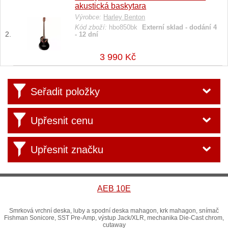
akustická baskytara
Výrobce:
Harley Benton
Kód zboží:
hbo850bk
Externí sklad - dodání 4
- 12 dní
3 990 Kč
Seřadit položky
Upřesnit cenu
Upřesnit značku
AEB 10E
Smrková vrchní deska, luby a spodní deska mahagon, krk mahagon, snímač
Fishman Sonicore, SST Pre-Amp, výstup Jack/XLR, mechanika Die-Cast chrom,
cutaway