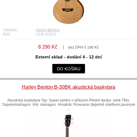
Výrobce:
Harley Benton
Kód:
CLB-10SCE
6 290 Kč
bez DPH 5 198 Kč
Externí sklad - dodání 4 - 12 dní
DO KOŠÍKU
Harley Benton B-30BK akustická baskytara
Akustická baskytara Typ: Super jumbo s výřezem Přední deska: smrk Tělo:
Sapele/mahagon Krk: mahagon Hmatník: Roseacer (tepelně ošetřené javorové
...