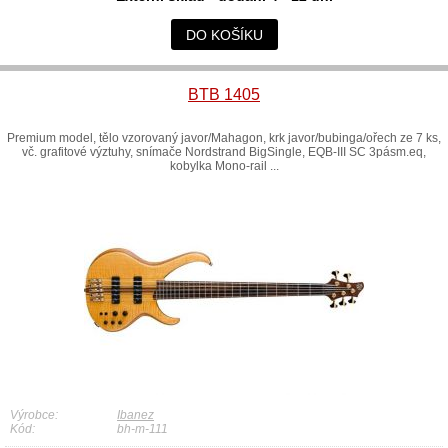
DO KOŠÍKU
BTB 1405
Premium model, tělo vzorovaný javor/Mahagon, krk javor/bubinga/ořech ze 7 ks,
vč. grafitové výztuhy, snímače Nordstrand BigSingle, EQB-III SC 3pásm.eq,
kobylka Mono-rail ...
Výrobce:
Ibanez
Kód:
bh-m-111