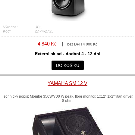
Výrobce:
JBL
Kód:
bh-m-2735
4 840 Kč
bez DPH 4 000 Kč
Externí sklad - dodání 4 - 12 dní
DO KOŠÍKU
YAMAHA SM 12 V
Technický popis: Monitor 350W/700 W peak, floor monitor, 1x12",1x2" titan driver,
8 ohm.