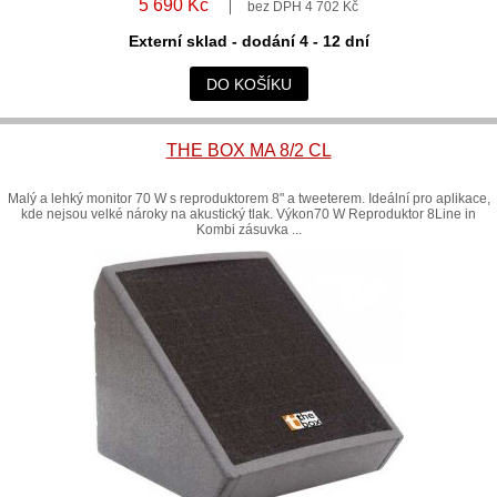
5 690 Kč
bez DPH 4 702 Kč
Externí sklad - dodání 4 - 12 dní
DO KOŠÍKU
THE BOX MA 8/2 CL
Malý a lehký monitor 70 W s reproduktorem 8" a tweeterem. Ideální pro aplikace,
kde nejsou velké nároky na akustický tlak. Výkon70 W Reproduktor 8Line in
Kombi zásuvka ...