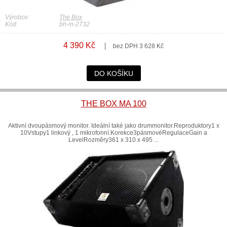
Výrobce:
The Box
Kód:
bh-m-2732
4 390 Kč
bez DPH 3 628 Kč
DO KOŠÍKU
THE BOX MA 100
Aktivní dvoupásmový monitor. Ideální také jako drummonitor.Reproduktory1 x
10Vstupy1 linkový , 1 mikrofonní.Korekce3pásmovéRegulaceGain a
LevelRozměry361 x 310 x 495 ...