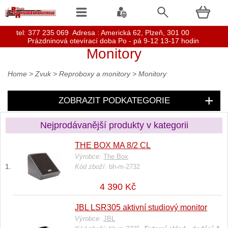
t
el: 377 235 069 Adresa : Americká 62, Plzeň, 301 00
Prázdninová otevírací doba Po - pá 9-12 13-17 hodin
Monitory
Home
>
Zvuk
>
Reproboxy a monitory
>
Monitory
ZOBRAZIT PODKATEGORIE
Nejprodávanější produkty v kategorii
THE BOX MA 8/2 CL
Výrobce:
The Box
Kód zboží:
bh-m-2732
4 390 Kč
JBL LSR305 aktivní studiový monitor
Výrobce:
JBL