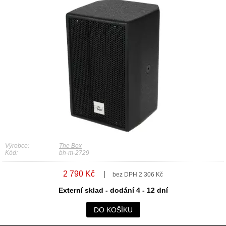
Výrobce:
The Box
Kód:
bh-m-2729
2 790 Kč
bez DPH 2 306 Kč
Externí sklad - dodání 4 - 12 dní
DO KOŠÍKU