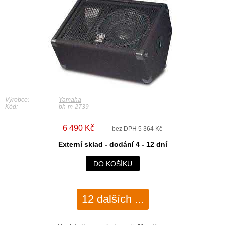
Výrobce:
Yamaha
Kód:
bh-m-2739
6 490 Kč
bez DPH 5 364 Kč
Externí sklad - dodání 4 - 12 dní
DO KOŠÍKU
12 dalších ...