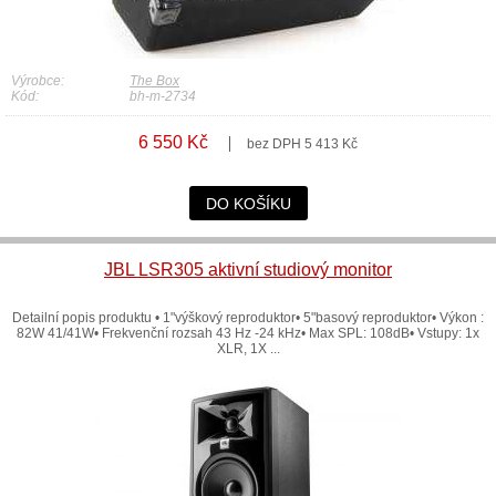
Výrobce:
The Box
Kód:
bh-m-2734
6 550 Kč
bez DPH 5 413 Kč
DO KOŠÍKU
JBL LSR305 aktivní studiový monitor
Detailní popis produktu • 1"výškový reproduktor• 5"basový reproduktor• Výkon :
82W 41/41W• Frekvenční rozsah 43 Hz -24 kHz• Max SPL: 108dB• Vstupy: 1x
XLR, 1X ...