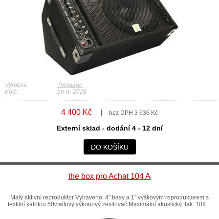
Výrobce:
Thomann
Kód:
bh-m-2728
4 400 Kč
bez DPH 3 636 Kč
Externí sklad - dodání 4 - 12 dní
DO KOŠÍKU
the box pro Achat 104 A
Malý aktivní reproduktor Vybaveno: 4" basy a 1" výškovým reproduktorem s
textilní kalotou 50wattový výkonový zesilovač Maximální akustický tlak: 109 ...