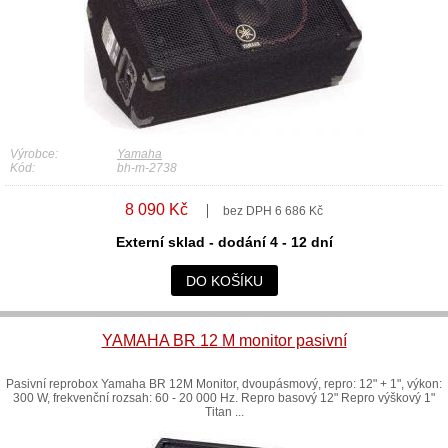
Výrobce:
Yamaha
Kód:
bh-m-2738
8 090 Kč
bez DPH 6 686 Kč
Externí sklad - dodání 4 - 12 dní
DO KOŠÍKU
YAMAHA BR 12 M monitor pasivní
Pasivní reprobox Yamaha BR 12M Monitor, dvoupásmový, repro: 12" + 1", výkon:
300 W, frekvenční rozsah: 60 - 20 000 Hz. Repro basový 12" Repro výškový 1"
Titan ...