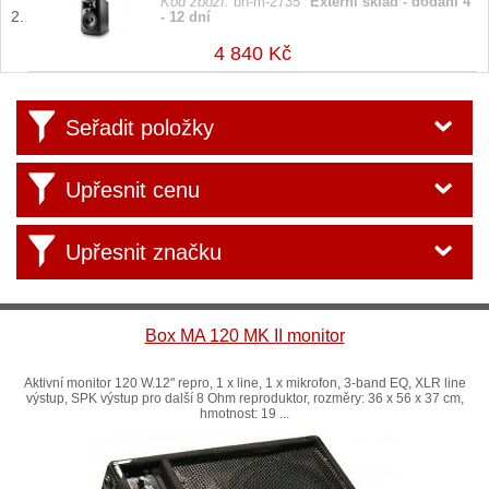
Kód zboží:
bh-m-2735
Externí sklad - dodání 4
- 12 dní
4 840 Kč
Seřadit položky
Upřesnit cenu
Upřesnit značku
Box MA 120 MK II monitor
Aktivní monitor 120 W.12" repro, 1 x line, 1 x mikrofon, 3-band EQ, XLR line
výstup, SPK výstup pro další 8 Ohm reproduktor, rozměry: 36 x 56 x 37 cm,
hmotnost: 19 ...