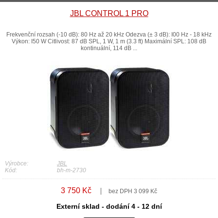
JBL CONTROL 1 PRO
Frekvenční rozsah (-10 dB): 80 Hz až 20 kHz Odezva (± 3 dB): I00 Hz - 18 kHz
Výkon: I50 W Citlivost: 87 dB SPL, 1 W, 1 m (3.3 ft) Maximální SPL: 108 dB
kontinuální, 114 dB ...
Výrobce:
JBL
Kód:
bh-m-2730
3 750 Kč
bez DPH 3 099 Kč
Externí sklad - dodání 4 - 12 dní