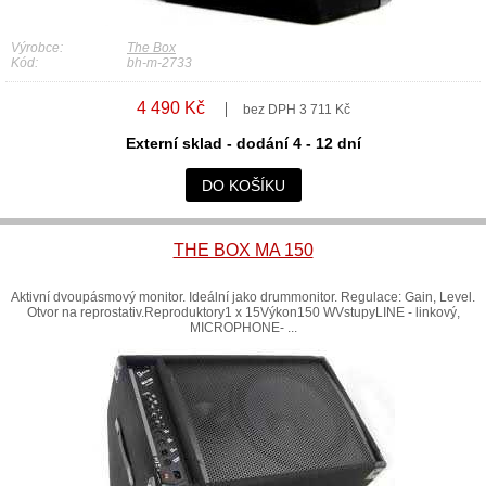
Výrobce:
The Box
Kód:
bh-m-2733
4 490 Kč
bez DPH 3 711 Kč
Externí sklad - dodání 4 - 12 dní
DO KOŠÍKU
THE BOX MA 150
Aktivní dvoupásmový monitor. Ideální jako drummonitor. Regulace: Gain, Level.
Otvor na reprostativ.Reproduktory1 x 15Výkon150 WVstupyLINE - linkový,
MICROPHONE- ...