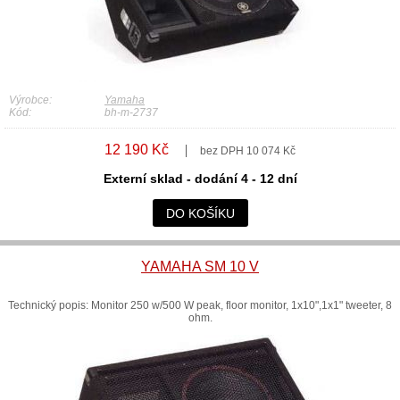
Výrobce:
Yamaha
Kód:
bh-m-2737
12 190 Kč
bez DPH 10 074 Kč
Externí sklad - dodání 4 - 12 dní
DO KOŠÍKU
YAMAHA SM 10 V
Technický popis: Monitor 250 w/500 W peak, floor monitor, 1x10",1x1" tweeter, 8
ohm.