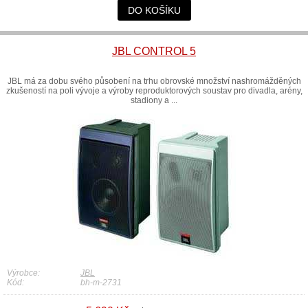
DO KOŠÍKU
JBL CONTROL 5
JBL má za dobu svého působení na trhu obrovské množství nashromážděných
zkušeností na poli vývoje a výroby reproduktorových soustav pro divadla, arény,
stadiony a ...
Výrobce:
JBL
Kód:
bh-m-2731