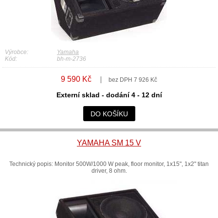
Výrobce:
Yamaha
Kód:
bh-m-2736
9 590 Kč
bez DPH 7 926 Kč
Externí sklad - dodání 4 - 12 dní
DO KOŠÍKU
YAMAHA SM 15 V
Technický popis: Monitor 500W/1000 W peak, floor monitor, 1x15", 1x2" titan
driver, 8 ohm.