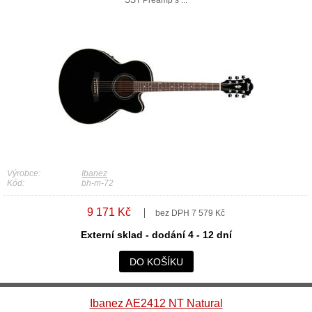
SST Preamp s ...
Výrobce:
Ibanez
Kód:
bh-m-72
9 171 Kč
bez DPH 7 579 Kč
Externí sklad - dodání 4 - 12 dní
DO KOŠÍKU
Ibanez AE2412 NT Natural