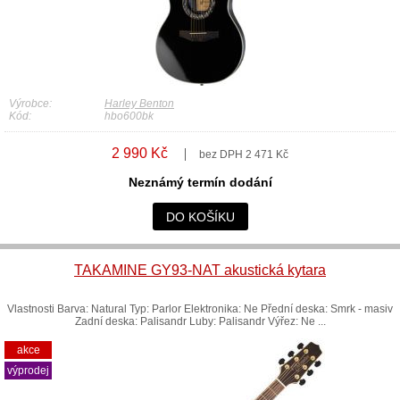
Výrobce:
Harley Benton
Kód:
hbo600bk
2 990 Kč
bez DPH 2 471 Kč
Neznámý termín dodání
DO KOŠÍKU
TAKAMINE GY93-NAT akustická kytara
Vlastnosti Barva: Natural Typ: Parlor Elektronika: Ne Přední deska: Smrk - masiv
Zadní deska: Palisandr Luby: Palisandr Výřez: Ne ...
akce
výprodej