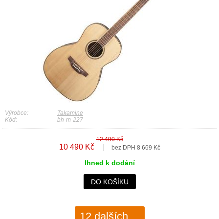
Výrobce:
Takamine
Kód:
bh-m-227
12 490 Kč
10 490 Kč
bez DPH 8 669 Kč
Ihned k dodání
DO KOŠÍKU
12 dalších ...