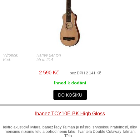
Výrobce:
Harley Benton
Kód:
bh-m-214
2 590 Kč
bez DPH 2 141 Kč
Ihned k dodání
DO KOŠÍKU
Ibanez TCY10E-BK High Gloss
lektro akustická kytara Ibanez řady Talman je nástroj s vysokou hratelností, díky
menšímu nižšímu tělu a pohodlnému krku. Tvar těla Double Cutaway Talman.
Tělo ...