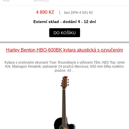
Kód:
bh-m-221
4 890 Kč
bez DPH 4 041 Kč
Externí sklad - dodání 4 - 12 dní
DO KOŠÍKU
Harley Benton HBO-600BK kytara akustická s ozvučením
Kytara s ocelovými strunami Tvar: Roundback s výřezem Tělo: ABS Top: smrk
Krk: Mahagon Hmatník: palisandr 24 pražců Menzura: 650 mm šířka nultého
pražce: 43 ...