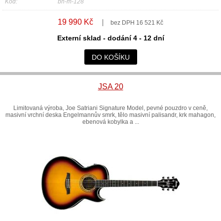
Kód:
bh-m-128
19 990 Kč
bez DPH 16 521 Kč
Externí sklad - dodání 4 - 12 dní
DO KOŠÍKU
JSA 20
Limitovaná výroba, Joe Satriani Signature Model, pevné pouzdro v ceně,
masivní vrchní deska Engelmannův smrk, tělo masivní palisandr, krk mahagon,
ebenová kobylka a ...