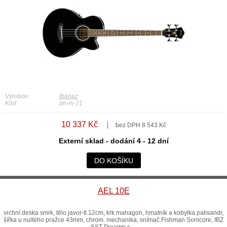
Výrobce:
Ibanez
Kód:
bh-m-71
10 337 Kč
bez DPH 8 543 Kč
Externí sklad - dodání 4 - 12 dní
DO KOŠÍKU
AEL 10E
vrchní deska smrk, tělo javor-tl.12cm, krk mahagon, hmatník a kobylka palisandr,
šířka u nultého pražce 43mm, chrom. mechanika, snímač Fishman Sonicore, IBZ