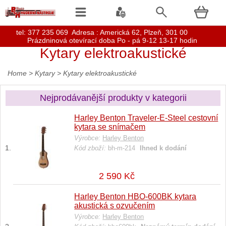
t
el: 377 235 069 Adresa : Americká 62, Plzeň, 301 00
Prázdninová otevírací doba Po - pá 9-12 13-17 hodin
Kytary elektroakustické
Home
>
Kytary
>
Kytary elektroakustické
Nejprodávanější produkty v kategorii
Harley Benton Traveler-E-Steel cestovní
kytara se snímačem
Výrobce:
Harley Benton
Kód zboží:
bh-m-214
Ihned k dodání
2 590 Kč
Harley Benton HBO-600BK kytara
akustická s ozvučením
Výrobce:
Harley Benton