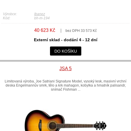
Výrobce:
Ibanez
Kód:
bh-m-194
40 623 Kč
bez DPH 33 573 Kč
Externí sklad - dodání 4 - 12 dní
DO KOŠÍKU
JSA 5
Limitovaná výroba, Joe Satriani Signature Model, vysoký lesk, masivní vrchní
deska Engelmannův smrk, tělo a krk mahagon, kobylka a hmatník palisandr,
snímač Fishman ...