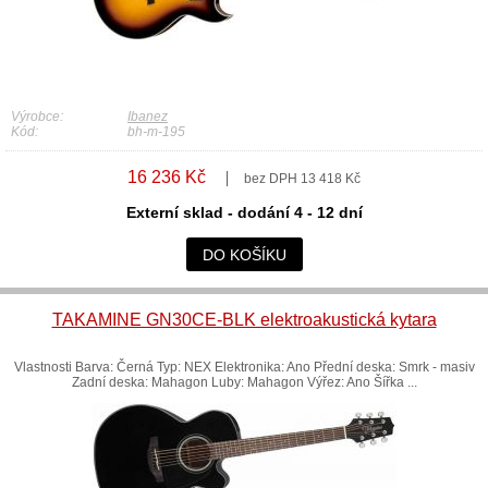
Výrobce:
Ibanez
Kód:
bh-m-195
16 236 Kč
bez DPH 13 418 Kč
Externí sklad - dodání 4 - 12 dní
DO KOŠÍKU
TAKAMINE GN30CE-BLK elektroakustická kytara
Vlastnosti Barva: Černá Typ: NEX Elektronika: Ano Přední deska: Smrk - masiv
Zadní deska: Mahagon Luby: Mahagon Výřez: Ano Šířka ...