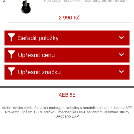
Kód zboží:
hbo600bk
Neznámý termín dodání
2 990 Kč
Seřadit položky
Upřesnit cenu
Upřesnit značku
AEB 8E
Vrchní deska smrk, tělo a krk mahagon, kobylka a hmatník palisandr, Ibanez SPT
Pre-Amp, 3pásm. EQ s ladičkou, mechanika Die-Cast chrom, cutaway, struny
DAddario EXP