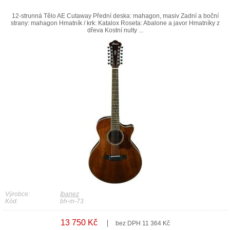
12-strunná Tělo AE Cutaway Přední deska: mahagon, masiv Zadní a boční
strany: mahagon Hmatník / krk: Katalox Roseta: Abalone a javor Hmatníky z
dřeva Kostní nulty ...
Výrobce:
Ibanez
Kód:
bh-m-73
13 750 Kč
bez DPH 11 364 Kč