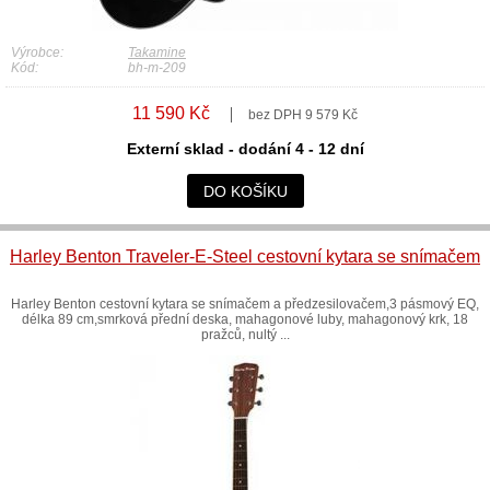
Výrobce:
Takamine
Kód:
bh-m-209
11 590 Kč
bez DPH 9 579 Kč
Externí sklad - dodání 4 - 12 dní
DO KOŠÍKU
Harley Benton Traveler-E-Steel cestovní kytara se snímačem
Harley Benton cestovní kytara se snímačem a předzesilovačem,3 pásmový EQ,
délka 89 cm,smrková přední deska, mahagonové luby, mahagonový krk, 18
pražců, nultý ...