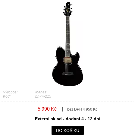
Výrobce:
Ibanez
Kód:
bh-m-215
5 990 Kč
bez DPH 4 950 Kč
Externí sklad - dodání 4 - 12 dní
DO KOŠÍKU