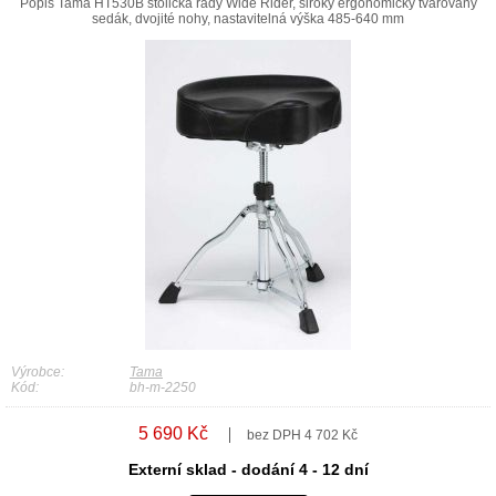
Popis Tama HT530B stolička řady Wide Rider, široký ergonomicky tvarovaný
sedák, dvojité nohy, nastavitelná výška 485-640 mm
Výrobce:
Tama
Kód:
bh-m-2250
5 690 Kč
bez DPH 4 702 Kč
Externí sklad - dodání 4 - 12 dní