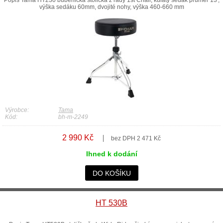
Popis Tama HT230 bubenická stolička z řady 1st Chair, kulatý sedák průměr 13',
výška sedáku 60mm, dvojité nohy, výška 460-660 mm
Výrobce:
Tama
Kód:
bh-m-2249
2 990 Kč
bez DPH 2 471 Kč
Ihned k dodání
DO KOŠÍKU
HT 530B