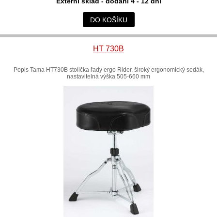
Externí sklad - dodání 4 - 12 dní
DO KOŠÍKU
HT 730B
Popis Tama HT730B stolička řady ergo Rider, široký ergonomický sedák,
nastavitelná výška 505-660 mm