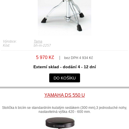
Výrobce:
Tama
Kód:
bh-m-2257
5 970 Kč
bez DPH 4 934 Kč
Externí sklad - dodání 4 - 12 dní
DO KOŠÍKU
YAMAHA DS 550 U
Stolička k bicím se standardním kulatým sedákem (300 mm),3 jednoduché nohy,
nastavitelná výška 420 - 600 mm.