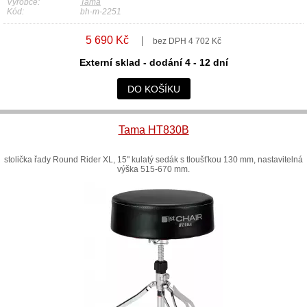
Výrobce:
Tama
Kód:
bh-m-2251
5 690 Kč
bez DPH 4 702 Kč
Externí sklad - dodání 4 - 12 dní
DO KOŠÍKU
Tama HT830B
stolička řady Round Rider XL, 15" kulatý sedák s tloušťkou 130 mm, nastavitelná
výška 515-670 mm.