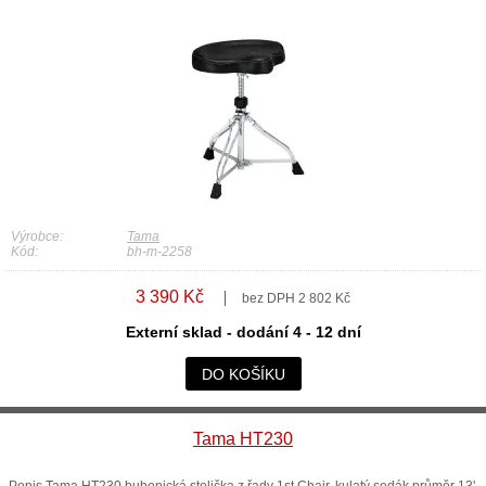
Výrobce:
Tama
Kód:
bh-m-2258
3 390 Kč
bez DPH 2 802 Kč
Externí sklad - dodání 4 - 12 dní
DO KOŠÍKU
Tama HT230