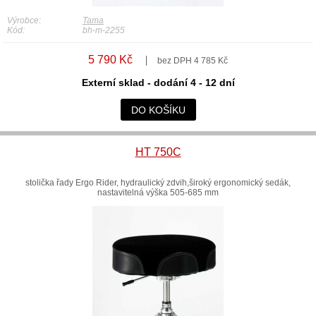
Výrobce:
Tama
Kód:
bh-m-2255
5 790 Kč
bez DPH 4 785 Kč
Externí sklad - dodání 4 - 12 dní
DO KOŠÍKU
HT 750C
stolička řady Ergo Rider, hydraulický zdvih,široký ergonomický sedák,
nastavitelná výška 505-685 mm