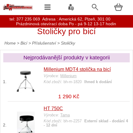
t
el: 377 235 069 Adresa : Americká 62, Plzeň, 301 00
Prázdninová otevírací doba Po - pá 9-12 13-17 hodin
Stoličky pro bicí
Home
>
Bicí
>
Příslušenství
>
Stoličky
Nejprodávanější produkty v kategorii
Millenium MDT4 stolička na bicí
Výrobce:
Millenium
Kód zboží:
bh-m-1820
Ihned k dodání
1 290 Kč
HT 750C
Výrobce:
Tama
Kód zboží:
bh-m-2257
Externí sklad - dodání 4
- 12 dní