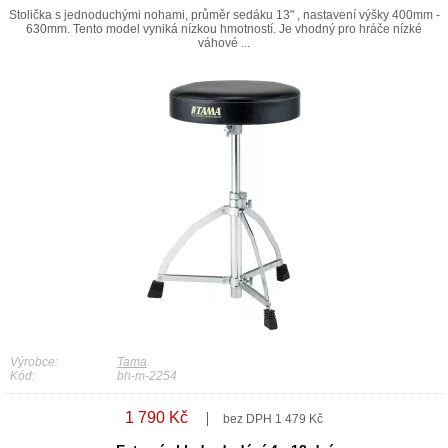
Stolička s jednoduchými nohami, průměr sedáku 13" , nastavení výšky 400mm -
630mm. Tento model vyniká nízkou hmotností. Je vhodný pro hráče nízké
váhové ...
Výrobce:
Tama
Kód:
bh-m-2254
1 790 Kč
bez DPH 1 479 Kč