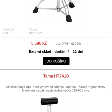
Výrobce:
Tama
Kód:
bh-m-2252
5 590 Kč
bez DPH 4 620 Kč
Externí sklad - dodání 4 - 12 dní
DO KOŠÍKU
Tama HT741B
Stolička řady Ergo Rider vybavená zádovou opěrkou, široký ergonomicky-
tvarovaný sedák, nastavitelná výška 515-665 mm.