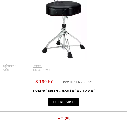
Výrobce:
Tama
Kód:
bh-m-2253
8 190 Kč
bez DPH 6 769 Kč
Externí sklad - dodání 4 - 12 dní
DO KOŠÍKU
HT 25