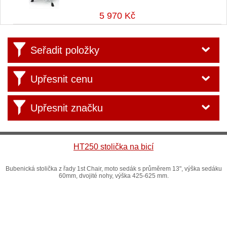
5 970 Kč
Seřadit položky
Upřesnit cenu
Upřesnit značku
HT250 stolička na bicí
Bubenická stolička z řady 1st Chair, moto sedák s průměrem 13", výška sedáku
60mm, dvojité nohy, výška 425-625 mm.