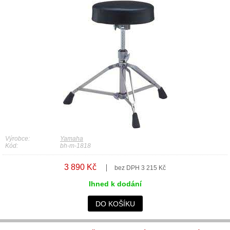
Výrobce:
Yamaha
Kód:
bh-m-1818
3 890 Kč
bez DPH 3 215 Kč
Ihned k dodání
DO KOŠÍKU