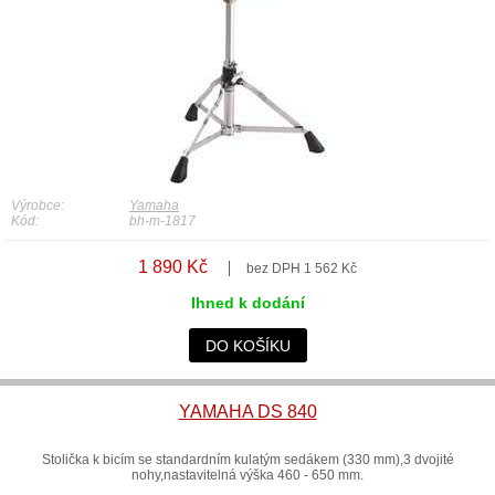
Výrobce:
Yamaha
Kód:
bh-m-1817
1 890 Kč
bez DPH 1 562 Kč
Ihned k dodání
DO KOŠÍKU
YAMAHA DS 840
Stolička k bicím se standardním kulatým sedákem (330 mm),3 dvojité
nohy,nastavitelná výška 460 - 650 mm.