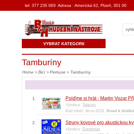
t
el: 377 235 069 Adresa : Americká 62, Plzeň, 301 00
VYBRAT KATEGORII
Tamburíny
Home
>
Bicí
>
Perkuse
>
Tamburíny
Pojďme si hrát - Martin Vozar P
Výrobce:
Talacko
Kód zboží:
bh-m-3219
Ihned k dodán
Struny kovové pro akustickou ky
Výrobce:
Gorstrings