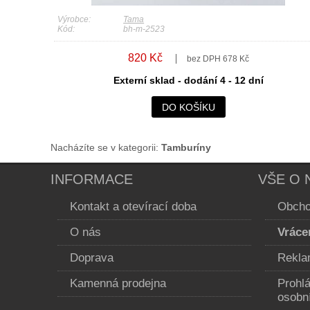
Výrobce:
Tama
Kód:
bh-m-2523
820 Kč
bez DPH 678 Kč
Externí sklad - dodání 4 - 12 dní
DO KOŠÍKU
Nacházíte se v kategorii:
Tamburíny
INFORMACE
VŠE O 
Kontakt a otevírací doba
Obcho
O nás
Vráce
Doprava
Rekla
Kamenná prodejna
Prohl
osobn