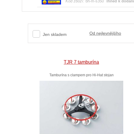
Kód zboží:
bh-m-s350
Ihned k dodán
Od nejlevnějšího
Jen skladem
TJR 7 tamburína
Tamburína s clampem pro Hi-Hat stojan