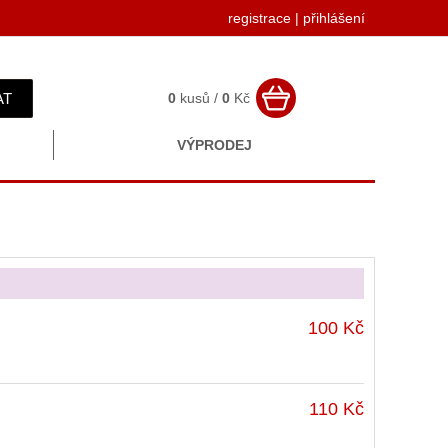
registrace
|
přihlášení
AT
0
kusů /
0
Kč
VÝPRODEJ
100 Kč
110 Kč