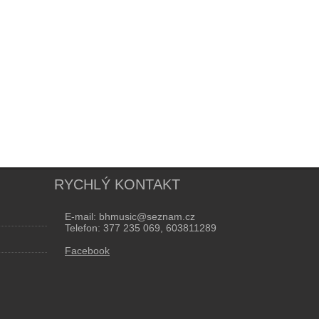
RYCHLÝ KONTAKT
E-mail: bhmusic@seznam.cz
Telefon: 377 235 069, 603811289
Facebook