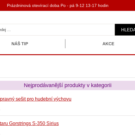
 Prázdninová otevírací doba Po - pá 9-12 13-17 hodin
HLED
NÁŠ TIP
AKCE
Nejprodávanější produkty v kategorii
řípravný sešit pro hudební výchovu
í
taru Gorstrings S-350 Sirius