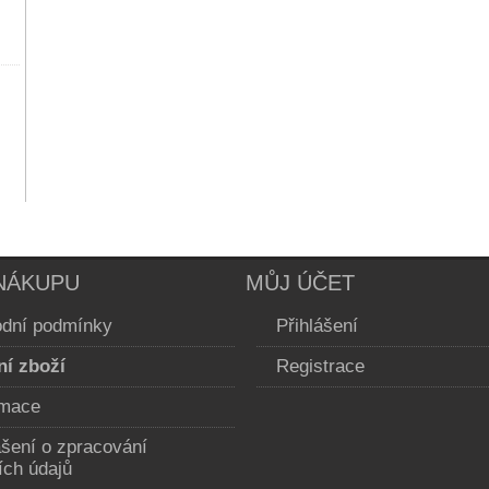
NÁKUPU
MŮJ ÚČET
dní podmínky
Přihlášení
ní zboží
Registrace
mace
ášení o zpracování
ích údajů