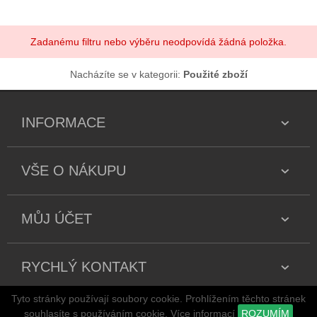
Zadanému filtru nebo výběru neodpovídá žádná položka.
Nacházíte se v kategorii:
Použité zboží
INFORMACE
VŠE O NÁKUPU
MŮJ ÚČET
RYCHLÝ KONTAKT
Tyto stránky používají soubory cookie. Prohlížením těchto stránek
Copyright 2026 všechna práva vyhrazena
souhlasíte s používáním cookie.
Více informací
ROZUMÍM