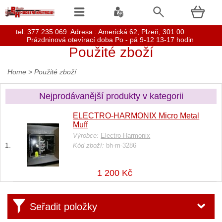
t
el: 377 235 069 Adresa : Americká 62, Plzeň, 301 00
Prázdninová otevírací doba Po - pá 9-12 13-17 hodin
Použité zboží
Home
>
Použité zboží
Nejprodávanější produkty v kategorii
ELECTRO-HARMONIX Micro Metal
Muff
Výrobce:
Electro-Harmonix
Kód zboží:
bh-m-3286
1 200 Kč
Seřadit položky