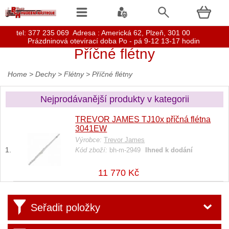
t
el: 377 235 069 Adresa : Americká 62, Plzeň, 301 00
Prázdninová otevírací doba Po - pá 9-12 13-17 hodin
Příčné flétny
Home
>
Dechy
>
Flétny
>
Příčné flétny
Nejprodávanější produkty v kategorii
TREVOR JAMES TJ10x příčná flétna
3041EW
Výrobce:
Trevor James
Kód zboží:
bh-m-2949
Ihned k dodání
11 770 Kč
Seřadit položky