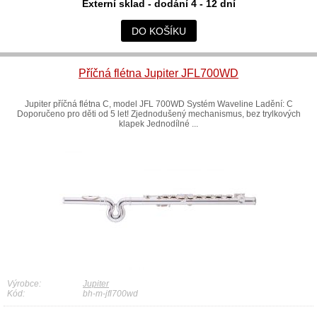
Externí sklad - dodání 4 - 12 dní
DO KOŠÍKU
Příčná flétna Jupiter JFL700WD
Jupiter příčná flétna C, model JFL 700WD Systém Waveline Ladění: C
Doporučeno pro děti od 5 let! Zjednodušený mechanismus, bez trylkových
klapek Jednodílné ...
Výrobce:
Jupiter
Kód:
bh-m-jfl700wd