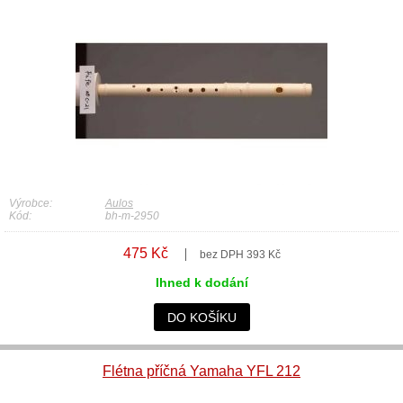
Výrobce:
Aulos
Kód:
bh-m-2950
475 Kč
bez DPH 393 Kč
Ihned k dodání
DO KOŠÍKU
Flétna příčná Yamaha YFL 212