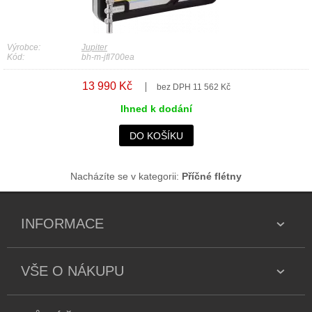
Výrobce:
Jupiter
Kód:
bh-m-jfl700ea
13 990 Kč
bez DPH 11 562 Kč
Ihned k dodání
DO KOŠÍKU
Nacházíte se v kategorii:
Příčné flétny
INFORMACE
VŠE O NÁKUPU