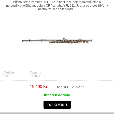
Příčná flétna Yamaha YFL 212 je nástupce nejprodávanějšího a
nejpoužívanějšího modelu v ČR Yamaha YFL 211. Jedná se o postříbřený
nástroj ze série Standard ...
Výrobce:
Yamaha
Kód:
bh-m-2951
15 490 Kč
bez DPH 12 802 Kč
Ihned k dodání
DO KOŠÍKU