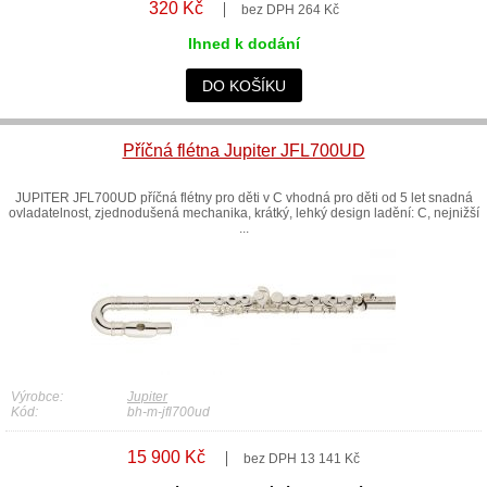
320 Kč
bez DPH 264 Kč
Ihned k dodání
DO KOŠÍKU
Příčná flétna Jupiter JFL700UD
JUPITER JFL700UD příčná flétny pro děti v C vhodná pro děti od 5 let snadná
ovladatelnost, zjednodušená mechanika, krátký, lehký design ladění: C, nejnižší
...
Výrobce:
Jupiter
Kód:
bh-m-jfl700ud
15 900 Kč
bez DPH 13 141 Kč