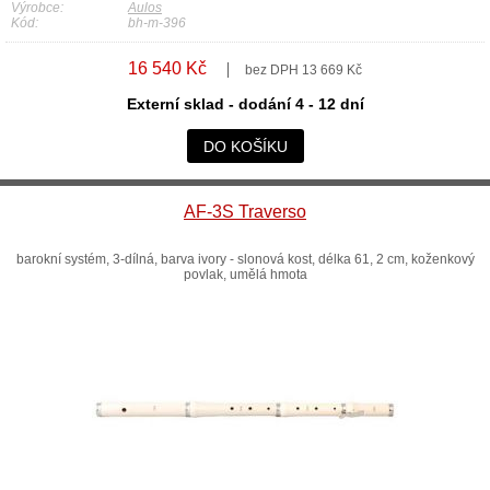
Výrobce:
Aulos
Kód:
bh-m-396
16 540 Kč
bez DPH 13 669 Kč
Externí sklad - dodání 4 - 12 dní
DO KOŠÍKU
AF-3S Traverso
barokní systém, 3-dílná, barva ivory - slonová kost, délka 61, 2 cm, koženkový
povlak, umělá hmota