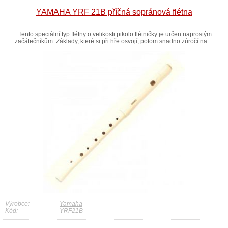
YAMAHA YRF 21B příčná sopránová flétna
Tento speciální typ flétny o velikosti pikolo flétničky je určen naprostým
začátečníkům. Základy, které si při hře osvojí, potom snadno zúročí na ...
Výrobce:
Yamaha
Kód:
YRF21B