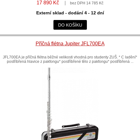
17 890 Kč
bez DPH 14 785 Kč
Externí sklad - dodání 4 - 12 dní
DO KOŠÍKU
Příčná flétna Jupiter JFL700EA
JFL700EA je příčná flétna běžné velikosti vhodná pro studenty ZUŠ. * C ladění*
postříbřená hlavice z pakfongu* postříbřené tělo z pakfongu* postříbřená ...