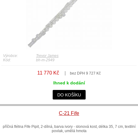
Výrobce:
Trevor James
Kód:
bh-m-2949
11 770 Kč
bez DPH 9 727 Kč
Ihned k dodání
DO KOŠÍKU
C-21 Fife
příčná flétna Fife Pipit, 2-dílná, barva ivory - slonová kost, délka 35, 7 cm, textilní
povlak, umělá hmota