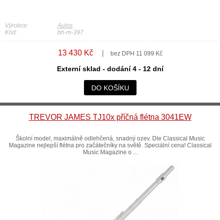
Výrobce:
Aulos
Kód:
bh-m-397
13 430 Kč
bez DPH 11 099 Kč
Externí sklad - dodání 4 - 12 dní
DO KOŠÍKU
TREVOR JAMES TJ10x příčná flétna 3041EW
Školní model, maximálně odlehčená, snadný ozev. Dle Classical Music
Magazine nejlepší flétna pro začátečníky na světě. Speciální cena! Classical
Music Magazine o ...