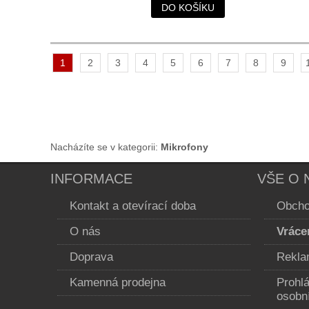
DO KOŠÍKU
1
2
3
4
5
6
7
8
9
Nacházíte se v kategorii:
Mikrofony
INFORMACE
VŠE O 
Kontakt a otevírací doba
Obcho
O nás
Vráce
Doprava
Rekla
Kamenná prodejna
Prohl
osobn