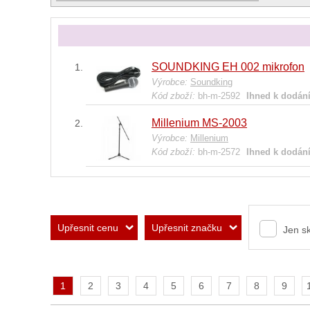
SOUNDKING EH 002 mikrofon
Výrobce:
Soundking
Kód zboží:
bh-m-2592
Ihned k dodán
Millenium MS-2003
Výrobce:
Millenium
Kód zboží:
bh-m-2572
Ihned k dodán
Upřesnit cenu
Upřesnit značku
Jen s
1
2
3
4
5
6
7
8
9