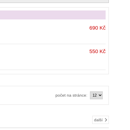
690 Kč
550 Kč
počet na stránce:
další