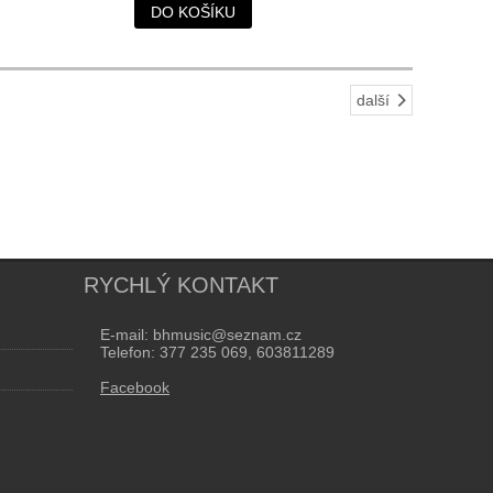
DO KOŠÍKU
další
RYCHLÝ KONTAKT
E-mail: bhmusic@seznam.cz
Telefon: 377 235 069, 603811289
Facebook