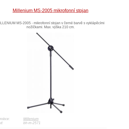
Millenium MS-2005 mikrofonní stojan
LLENIUM MS-2005 - mikrofonní stojan v černé barvě s vyklápěcími
nožíčkami. Max. výška 210 cm.
robce:
Millenium
d:
bh-m-2571