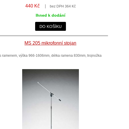
440 Kč
bez DPH 364 Kč
Ihned k dodání
DO KOŠÍKU
MS 205 mikrofonní stojan
s ramenem, výška 966-1606mm, délka ramena 830mm, trojnožka