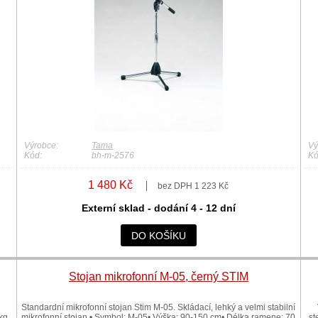
Výrobce:
Tama
Vý
Kód:
bh-m-2576
Kó
1 480 Kč
bez DPH 1 223 Kč
Externí sklad - dodání 4 - 12 dní
DO KOŠÍKU
Stojan mikrofonní M-05, černý STIM
Standardní mikrofonní stojan Stim M-05. Skládací, lehký a velmi stabilní
kg
mikrofonní stojan.• Symbol: M-05• Výška: 90-150 cm• Délka ramene: 70
st