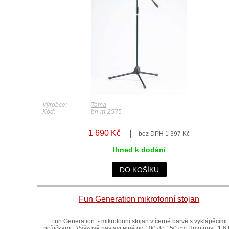
Výrobce:
Tama
Kód:
bh-m-2575
1 690 Kč
bez DPH 1 397 Kč
Ihned k dodání
DO KOŠÍKU
Fun Generation mikrofonní stojan
Fun Generation - mikrofonní stojan v černé barvě s vyklápěcími
nožíčkami. Výškově nastavitelné od 100 do 150 cm Hmotnost: 1,6 