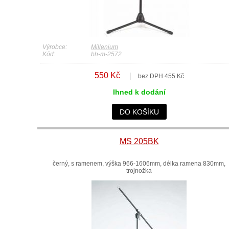
Výrobce:
Millenium
Kód:
bh-m-2572
550 Kč
bez DPH 455 Kč
Ihned k dodání
DO KOŠÍKU
MS 205BK
černý, s ramenem, výška 966-1606mm, délka ramena 830mm,
trojnožka