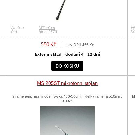
Výrobce:
Millenium
Vý
Kód:
bh-m-2573
Kó
550 Kč
bez DPH 455 Kč
Externí sklad - dodání 4 - 12 dní
DO KOŠÍKU
MS 205ST mikrofonní stojan
s ramenem, nižší model, výška 436-566mm, délka ramena 510mm,
M-
trojnožka