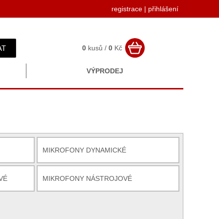
registrace
|
přihlášení
AT
0
kusů /
0
Kč
VÝPRODEJ
MIKROFONY DYNAMICKÉ
VÉ
MIKROFONY NÁSTROJOVÉ