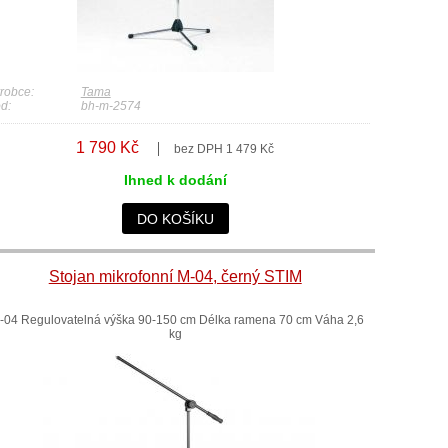
robce:
Tama
d:
bh-m-2574
1 790 Kč
bez DPH 1 479 Kč
Ihned k dodání
DO KOŠÍKU
Stojan mikrofonní M-04, černý STIM
04 Regulovatelná výška 90-150 cm Délka ramena 70 cm Váha 2,6
kg