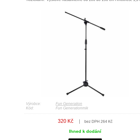
Výrobce:
Fun Generation
Kód:
Fun Generationmik
320 Kč
bez DPH 264 Kč
Ihned k dodání