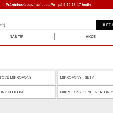
 Prázdninová otevírací doba Po - pá 9-12 13-17 hodin
HLED
NÁŠ TIP
AKCE
TOVÉ MIKROFONY
MIKROFONY - SETY
ONY KLOPOVÉ
MIKROFONY KONDENZÁTORO