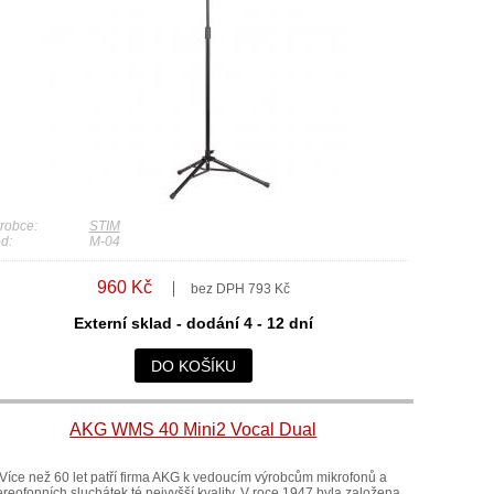
robce:
STIM
d:
M-04
960 Kč
bez DPH 793 Kč
Externí sklad - dodání 4 - 12 dní
DO KOŠÍKU
AKG WMS 40 Mini2 Vocal Dual
Více než 60 let patří firma AKG k vedoucím výrobcům mikrofonů a
ereofonních sluchátek té nejvyšší kvality. V roce 1947 byla založena