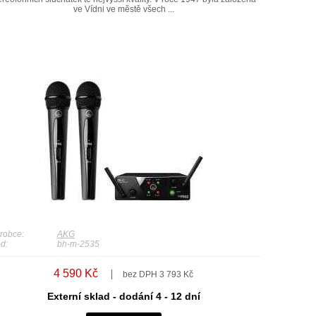
ve Vídni ve městě všech ...
robce:
AKG
d:
bh-m-2535
4 590 Kč
bez DPH 3 793 Kč
Externí sklad - dodání 4 - 12 dní