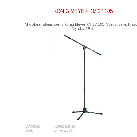
KÖNIG MEYER KM 27 105
Mikrofonní stojan černý König Meyer KM 27 105. Výsuvný (typ hrazd
Výroba SRN.
Výrobce:
König Meyer
Kód:
bh-m-2569