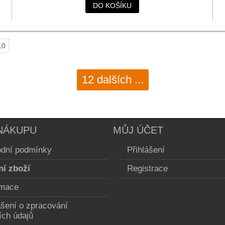
DO KOŠÍKU
10
12 dalších ...
NÁKUPU
MŮJ ÚČET
dní podmínky
Přihlášení
ní zboží
Registrace
mace
ášení o zpracování
ích údajů