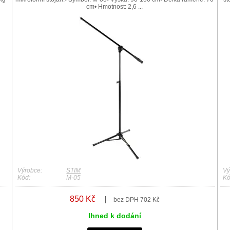
cm• Hmotnost: 2,6 ...
Výrobce:
STIM
Vý
Kód:
M-05
Kó
850 Kč
bez DPH 702 Kč
Ihned k dodání