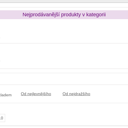
Nejprodávanější produkty v kategorii
í
í
Od nejlevnějšího
Od nejdražšího
kladem
10