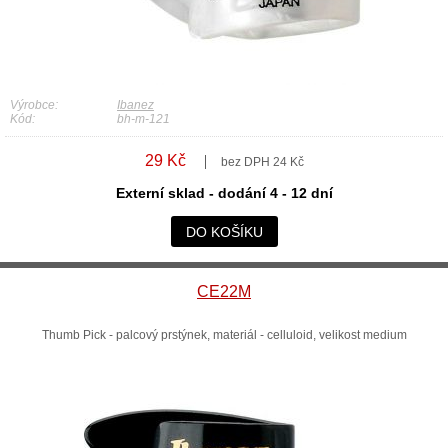
Výrobce:
Ibanez
Kód:
bh-m-121
29 Kč
bez DPH 24 Kč
Externí sklad - dodání 4 - 12 dní
DO KOŠÍKU
CE22M
Thumb Pick - palcový prstýnek, materiál - celluloid, velikost medium