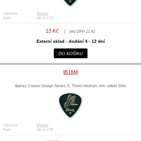
Výrobce:
Ibanez
Kód:
bh-m-175
13 Kč
bez DPH 11 Kč
Externí sklad - dodání 4 - 12 dní
DO KOŠÍKU
IB16M
Ibanez Classic Design Series, 0, 75mm medium, min. odběr 50ks
Výrobce:
Ibanez
Kód:
bh-m-176