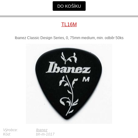
DO KOŠÍKU
TL16M
Ibanez Classic Design Series, 0, 75mm medium, min. odběr 50ks
Výrobce:
Ibanez
Kód:
bh-m-1017