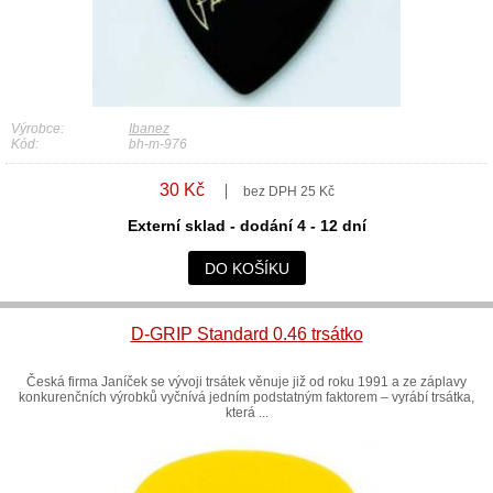
Výrobce:
Ibanez
Kód:
bh-m-976
30 Kč
bez DPH 25 Kč
Externí sklad - dodání 4 - 12 dní
DO KOŠÍKU
D-GRIP Standard 0.46 trsátko
Česká firma Janíček se vývoji trsátek věnuje již od roku 1991 a ze záplavy
konkurenčních výrobků vyčnívá jedním podstatným faktorem – vyrábí trsátka,
která ...