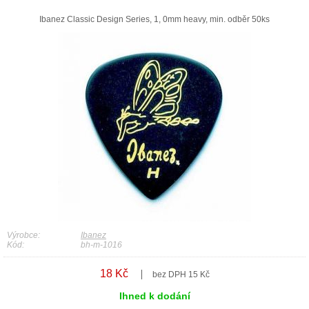
Ibanez Classic Design Series, 1, 0mm heavy, min. odběr 50ks
Výrobce:
Ibanez
Kód:
bh-m-1016
18 Kč
bez DPH 15 Kč
Ihned k dodání