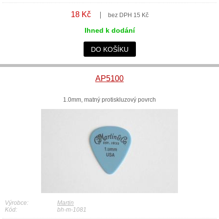
18 Kč
bez DPH 15 Kč
Ihned k dodání
DO KOŠÍKU
AP5100
1.0mm, matný protiskluzový povrch
Výrobce:
Martin
Kód:
bh-m-1081