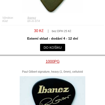
Výrobce:
Ibanez
Kód:
bh-m-974
30 Kč
bez DPH 25 Kč
Externí sklad - dodání 4 - 12 dní
DO KOŠÍKU
1000PG
Paul Gilbert signature, heavy (1, 0mm), celluloid