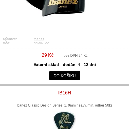
Výrobce:
Ibanez
Kód:
bh-m-122
29 Kč
bez DPH 24 Kč
Externí sklad - dodání 4 - 12 dní
DO KOŠÍKU
IB16H
Ibanez Classic Design Series, 1, 0mm heavy, min. odběr 50ks