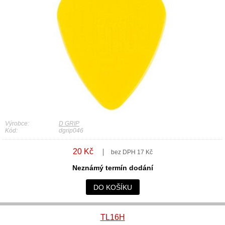
Výrobce:
D GRIP
Kód:
dgrip046
20 Kč
bez DPH 17 Kč
Neznámý termín dodání
DO KOŠÍKU
TL16H