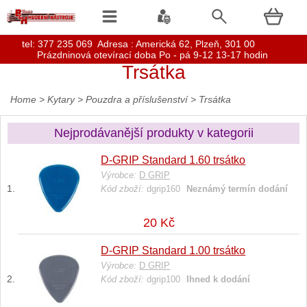
t
el: 377 235 069 Adresa : Americká 62, Plzeň, 301 00
Prázdninová otevírací doba Po - pá 9-12 13-17 hodin
Trsátka
Home
>
Kytary
>
Pouzdra a příslušenství
>
Trsátka
Nejprodávanější produkty v kategorii
D-GRIP Standard 1.60 trsátko
Výrobce:
D GRIP
Kód zboží:
dgrip160
Neznámý termín dodání
20 Kč
D-GRIP Standard 1.00 trsátko
Výrobce:
D GRIP
Kód zboží:
dgrip100
Ihned k dodání