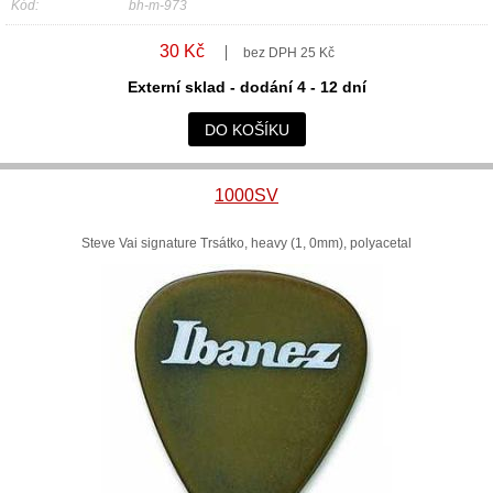
Kód:
bh-m-973
30 Kč
bez DPH 25 Kč
Externí sklad - dodání 4 - 12 dní
DO KOŠÍKU
1000SV
Steve Vai signature Trsátko, heavy (1, 0mm), polyacetal