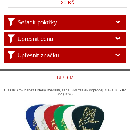
20 Kč
Seřadit položky
Upřesnit cenu
Upřesnit značku
BIB16M
Classic Art - Ibanez Bitterly, medium, sada 6 ks trsátek doprodej, sleva 10, - Kč
Mc (10%)