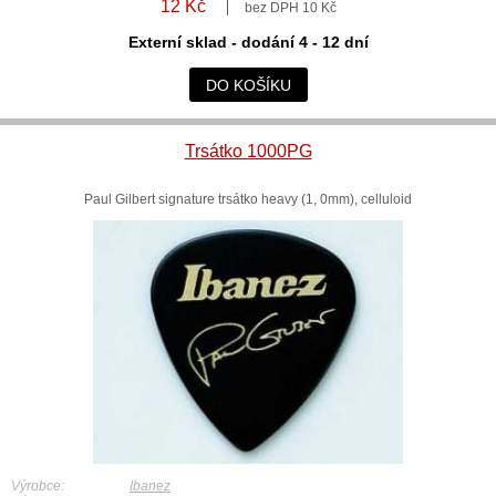
12 Kč
bez DPH 10 Kč
Externí sklad - dodání 4 - 12 dní
DO KOŠÍKU
Trsátko 1000PG
Paul Gilbert signature trsátko heavy (1, 0mm), celluloid
Výrobce:
Ibanez