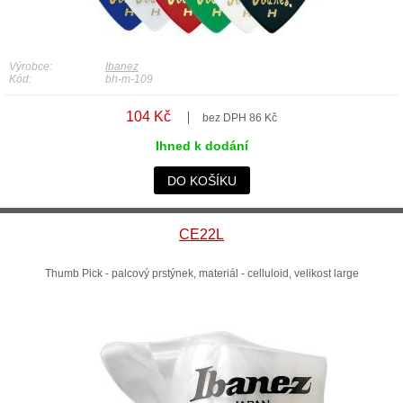
Výrobce:
Ibanez
Kód:
bh-m-109
104 Kč
bez DPH 86 Kč
Ihned k dodání
DO KOŠÍKU
CE22L
Thumb Pick - palcový prstýnek, materiál - celluloid, velikost large