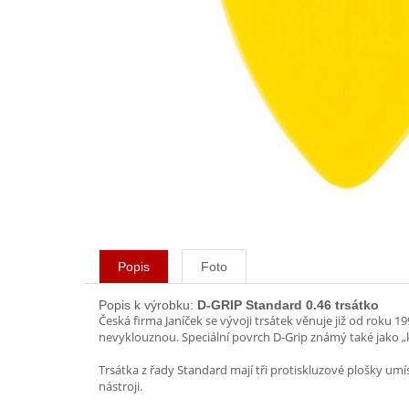
Popis
Foto
Popis k výrobku:
D-GRIP Standard 0.46 trsátko
Česká firma Janíček se vývoji trsátek věnuje již od roku
nevyklouznou. Speciální povrch D-Grip známý také jako „k
Trsátka z řady Standard mají tři protiskluzové plošky umí
nástroji.