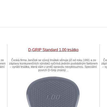
D-GRIP Standard 1.00 trsátko
a ze
Česká firma Janíček se vývoji trsátek věnuje již od roku 1991 a ze
Če
orem
záplavy konkurenčních výrobků vyčnívá jedním podstatným faktorem
zápl
ální
– vyrábí trsátka, která vám z prstů opravdu nevyklouznou. Speciální
– v
povrch D-Grip známý ...