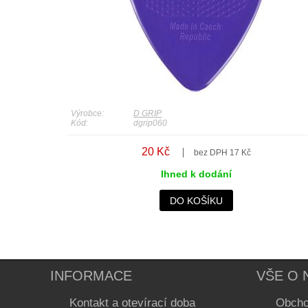
Výrobce:
D GRIP
Kód:
dgrip060
20 Kč
bez DPH 17 Kč
Ihned k dodání
DO KOŠÍKU
INFORMACE
VŠE O 
Kontakt a otevírací doba
Obcho