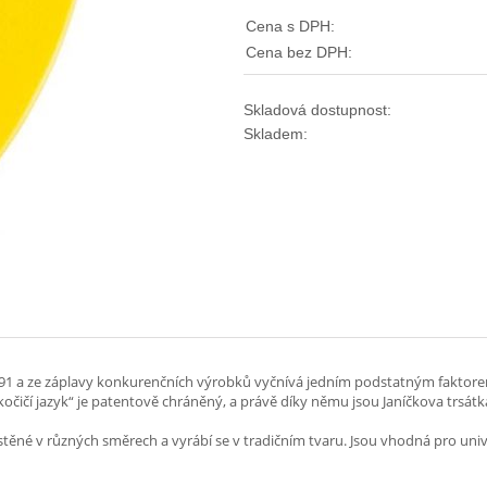
Cena s DPH:
Cena bez DPH:
Skladová dostupnost:
Skladem:
 1991 a ze záplavy konkurenčních výrobků vyčnívá jedním podstatným faktore
očičí jazyk“ je patentově chráněný, a právě díky němu jsou Janíčkova trsát
stěné v různých směrech a vyrábí se v tradičním tvaru. Jsou vhodná pro univer