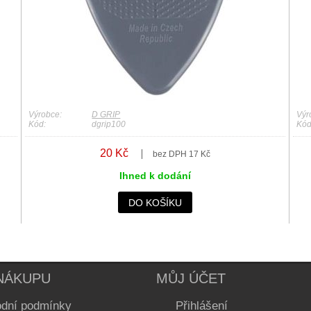
Výrobce:
D GRIP
Výr
Kód:
dgrip100
Kód
20 Kč
bez DPH 17 Kč
Ihned k dodání
DO KOŠÍKU
NÁKUPU
MŮJ ÚČET
dní podmínky
Přihlášení