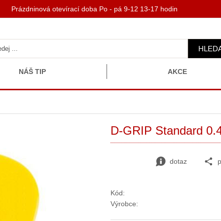
 Prázdninová otevírací doba Po - pá 9-12 13-17 hodin
HLED
NÁŠ TIP
AKCE
D-GRIP Standard 0.4
dotaz
p
Kód:
Výrobce: