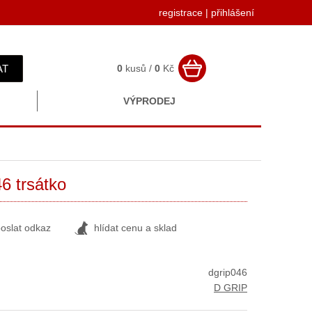
registrace
|
přihlášení
AT
0
kusů /
0
Kč
VÝPRODEJ
6 trsátko
oslat odkaz
hlídat cenu a sklad
dgrip046
D GRIP