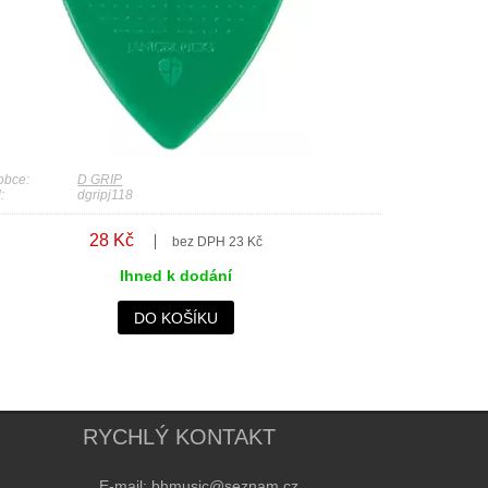
obce:
D GRIP
:
dgripj118
28 Kč
bez DPH 23 Kč
Ihned k dodání
DO KOŠÍKU
RYCHLÝ KONTAKT
E-mail: bhmusic@seznam.cz