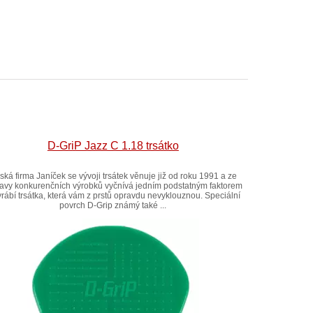
D-GriP Jazz C 1.18 trsátko
ská firma Janíček se vývoji trsátek věnuje již od roku 1991 a ze
avy konkurenčních výrobků vyčnívá jedním podstatným faktorem
yrábí trsátka, která vám z prstů opravdu nevyklouznou. Speciální
povrch D-Grip známý také ...