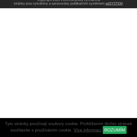
stránky jsou vytvářeny a spravovány publikačním systémem
adSYSTEM
.
Tyto stránky používají soubory cookie. Prohlížením těchto stránek
souhlasíte s používáním cookie.
Více informací
ROZUMÍM