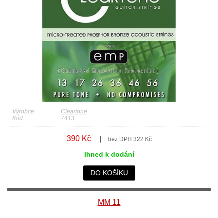
Výrobce:
Cleartone
Kód:
7413
390 Kč
bez DPH 322 Kč
Ihned k dodání
DO KOŠÍKU
MM 11