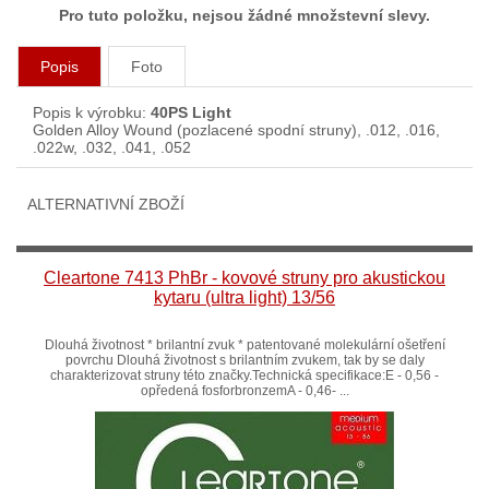
Pro tuto položku, nejsou žádné množstevní slevy.
Popis
Foto
Popis k výrobku:
40PS Light
Golden Alloy Wound (pozlacené spodní struny), .012, .016,
.022w, .032, .041, .052
ALTERNATIVNÍ ZBOŽÍ
Cleartone 7413 PhBr - kovové struny pro akustickou
kytaru (ultra light) 13/56
Dlouhá životnost * brilantní zvuk * patentované molekulární ošetření
povrchu Dlouhá životnost s brilantním zvukem, tak by se daly
charakterizovat struny této značky.Technická specifikace:E - 0,56 -
opředená fosforbronzemA - 0,46- ...