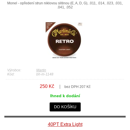
Monel - opředení strun niklovou slitinou (E, A, D, G), .011, .014, .023, .031,
.041, .052
Výrobce:
Martin
Kód:
bh-m-1148
250 Kč
bez DPH 207 Kč
Ihned k dodání
DO KOŠÍKU
40PT Extra Light