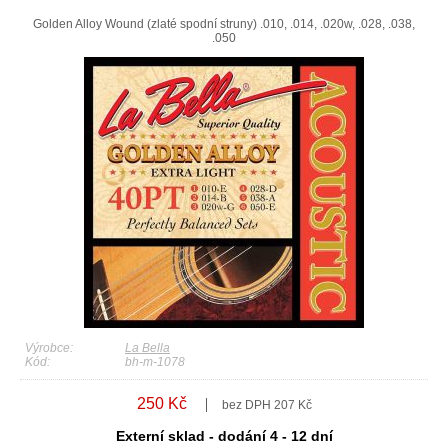
Golden Alloy Wound (zlaté spodní struny) .010, .014, .020w, .028, .038,
.050
Výrobce:
La Bella
Kód:
bh-m-1078
250 Kč
bez DPH 207 Kč
Externí sklad - dodání 4 - 12 dní