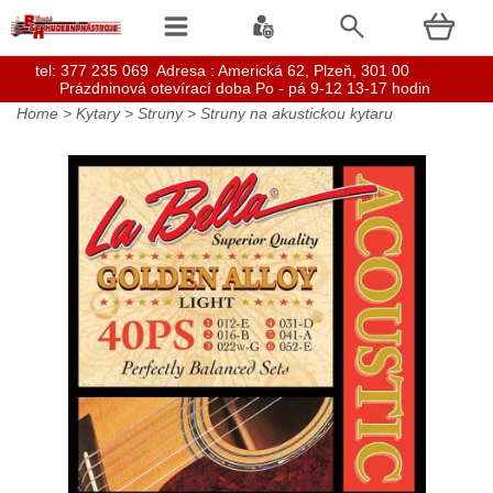
t
el: 377 235 069 Adresa : Americká 62, Plzeň, 301 00
Prázdninová otevírací doba Po - pá 9-12 13-17 hodin
Home
>
Kytary
>
Struny
>
Struny na akustickou kytaru