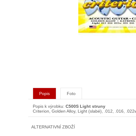
Popis
Foto
Popis k výrobku:
C500S Light struny
Criterion, Golden Alloy, Light (slabé), .012, .016, .022
ALTERNATIVNÍ ZBOŽÍ