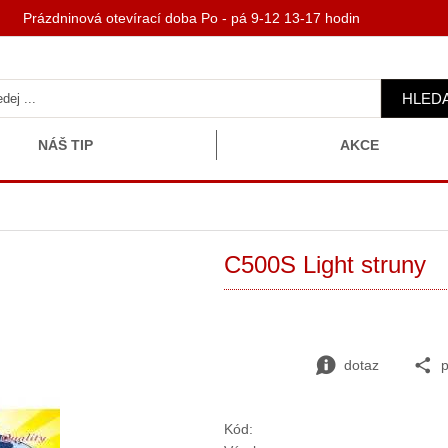
 Prázdninová otevírací doba Po - pá 9-12 13-17 hodin
HLED
NÁŠ TIP
AKCE
C500S Light struny
dotaz
p
Kód: