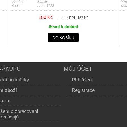
Výrobce:
Martin
Výr
Kód:
bh-m-1128
Kód
190 Kč
bez DPH 157 Kč
Ihned k dodání
DO KOŠÍKU
NÁKUPU
MŮJ ÚČET
dní podmínky
Přihlášení
ní zboží
Registrace
mace
ášení o zpracování
ích údajů