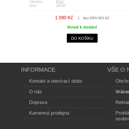
Výrobce:
Elixír
Kód:
16545
1 090 Kč
bez DPH 901 Kč
Ihned k dodání
DO KOŠÍKU
INFORMACE
VŠE O 
Kontakt a otevírací doba
Obcho
O nás
Vráce
Doprava
Rekla
Kamenná prodejna
Prohl
osobn