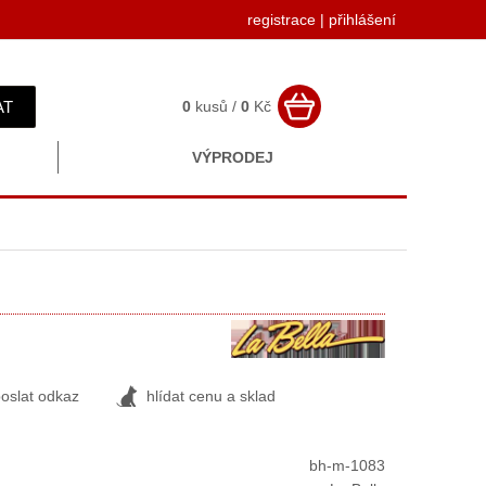
registrace
|
přihlášení
AT
0
kusů /
0
Kč
VÝPRODEJ
oslat odkaz
hlídat cenu a sklad
bh-m-1083