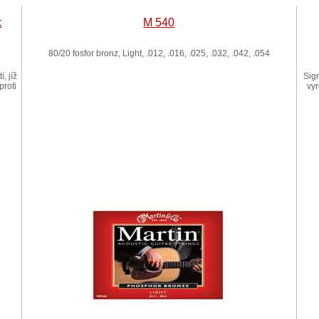
k
M 540
80/20 fosfor bronz, Light, .012, .016, .025, .032, .042, .054
, jíž
Sig
proti
vy