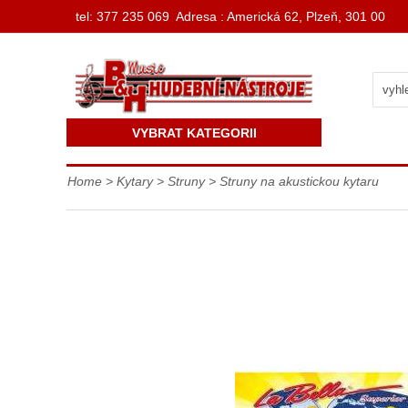
t
el: 377 235 069 Adresa : Americká 62, Plzeň, 301 00
VYBRAT KATEGORII
Home
>
Kytary
>
Struny
>
Struny na akustickou kytaru