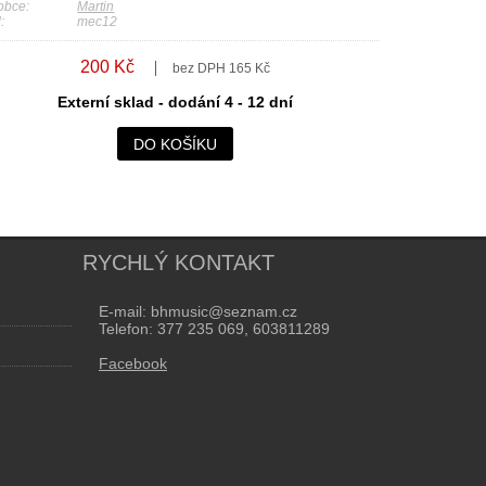
obce:
Martin
:
mec12
200 Kč
bez DPH 165 Kč
Externí sklad - dodání 4 - 12 dní
DO KOŠÍKU
RYCHLÝ KONTAKT
E-mail: bhmusic@seznam.cz
Telefon: 377 235 069, 603811289
Facebook