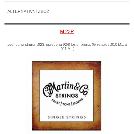
ALTERNATIVNÍ ZBOŽÍ
M 23P
Jednotlivá struna, .023, opředená 92/8 fosfor bronz, (G ze sady .010 M... a
.011 M...)