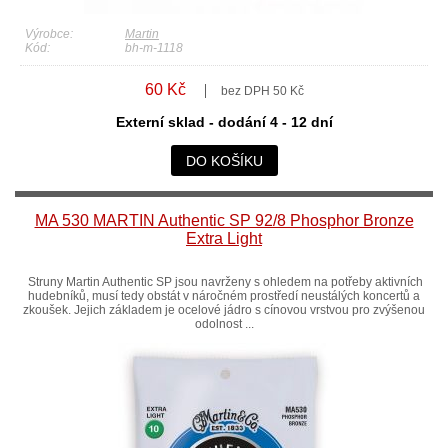
Výrobce:
Martin
Kód:
bh-m-1118
60 Kč
bez DPH 50 Kč
Externí sklad - dodání 4 - 12 dní
DO KOŠÍKU
MA 530 MARTIN Authentic SP 92/8 Phosphor Bronze
Extra Light
Struny Martin Authentic SP jsou navrženy s ohledem na potřeby aktivních
hudebníků, musí tedy obstát v náročném prostředí neustálých koncertů a
zkoušek. Jejich základem je ocelové jádro s cínovou vrstvou pro zvýšenou
odolnost ...