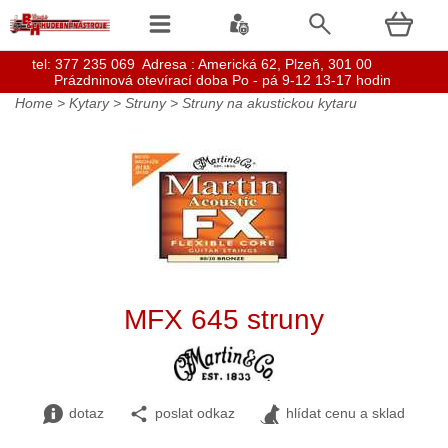
t
el: 377 235 069 Adresa : Americká 62, Plzeň, 301 00
Prázdninová otevírací doba Po - pá 9-12 13-17 hodin
Home
>
Kytary
>
Struny
>
Struny na akustickou kytaru
MFX 645 struny
dotaz
poslat odkaz
hlídat cenu a sklad