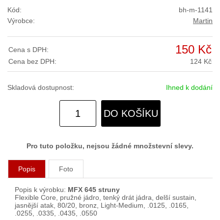
Kód:
bh-m-1141
Výrobce:
Martin
150 Kč
Cena s DPH:
Cena bez DPH:
124 Kč
Skladová dostupnost:
Ihned k dodání
DO KOŠÍKU
Pro tuto položku, nejsou žádné množstevní slevy.
Popis
Foto
Popis k výrobku:
MFX 645 struny
Flexible Core, pružné jádro, tenký drát jádra, delší sustain,
jasnější atak, 80/20, bronz, Light-Medium, .0125, .0165,
.0255, .0335, .0435, .0550