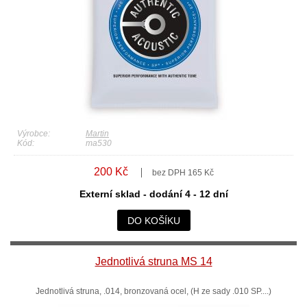
Výrobce:
Martin
Kód:
ma530
200 Kč
bez DPH 165 Kč
Externí sklad - dodání 4 - 12 dní
DO KOŠÍKU
Jednotlivá struna MS 14
Jednotlivá struna, .014, bronzovaná ocel, (H ze sady .010 SP....)