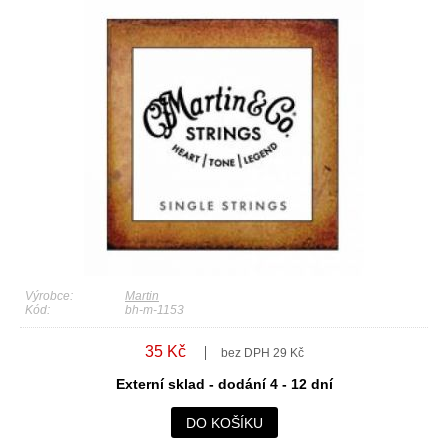
Výrobce:
Martin
Kód:
bh-m-1153
35 Kč
bez DPH 29 Kč
Externí sklad - dodání 4 - 12 dní
DO KOŠÍKU