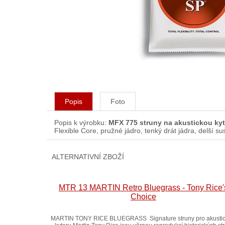
Popis
Foto
Popis k výrobku:
MFX 775 struny na akustickou ky
Flexible Core, pružné jádro, tenký drát jádra, delší su
ALTERNATIVNÍ ZBOŽÍ
MTR 13 MARTIN Retro Bluegrass - Tony Rice'
Choice
MARTIN TONY RICE BLUEGRASS Signature struny pro akusti