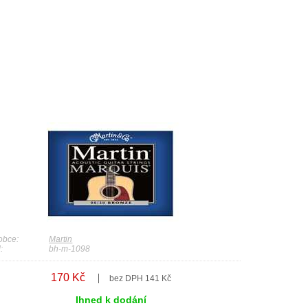
obce:
Martin
:
bh-m-1098
170 Kč
bez DPH 141 Kč
Ihned k dodání