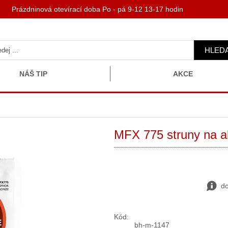
 Prázdninová otevírací doba Po - pá 9-12 13-17 hodin
HLED
NÁŠ TIP
AKCE
MFX 775 struny na a
do
Kód:
bh-m-1147