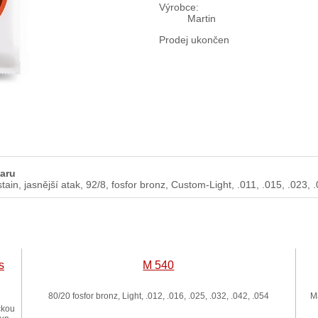
Výrobce:
Martin
Prodej ukončen
taru
stain, jasnější atak, 92/8, fosfor bronz, Custom-Light, .011, .015, .023, 
s
M 540
80/20 fosfor bronz, Light, .012, .016, .025, .032, .042, .054
M
ckou