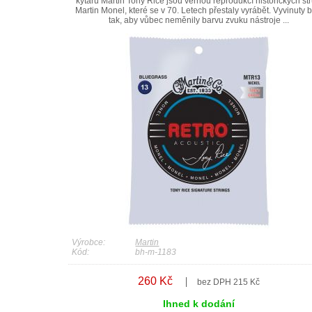
kytaru Martin Tony Rice jsou věrnou reprodukcí historických st
Martin Monel, které se v 70. Letech přestaly vyrábět. Vyvinuty b
tak, aby vůbec neměnily barvu zvuku nástroje ...
Výrobce:
Martin
Kód:
bh-m-1183
260 Kč
bez DPH 215 Kč
Ihned k dodání