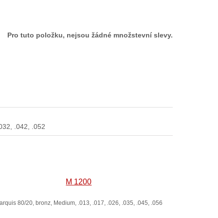
Pro tuto položku, nejsou žádné množstevní slevy.
.032, .042, .052
M 1200
arquis 80/20, bronz, Medium, .013, .017, .026, .035, .045, .056