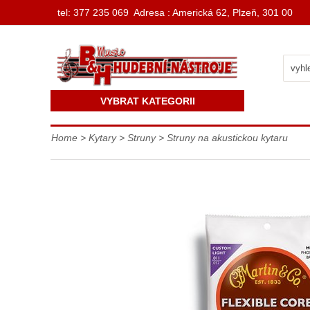
t
el: 377 235 069 Adresa : Americká 62, Plzeň, 301 00
VYBRAT KATEGORII
Home
>
Kytary
>
Struny
>
Struny na akustickou kytaru