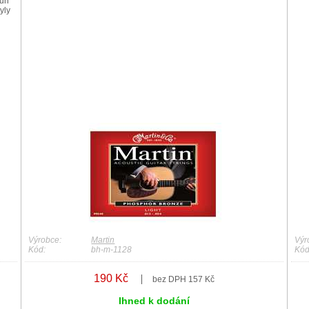
run
yly
Výrobce:
Martin
Výr
Kód:
bh-m-1128
Kód
190 Kč
bez DPH 157 Kč
Ihned k dodání