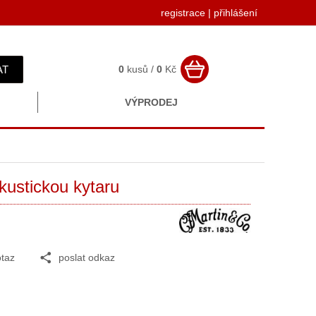
registrace
|
přihlášení
AT
0
kusů /
0
Kč
VÝPRODEJ
kustickou kytaru
taz
poslat odkaz