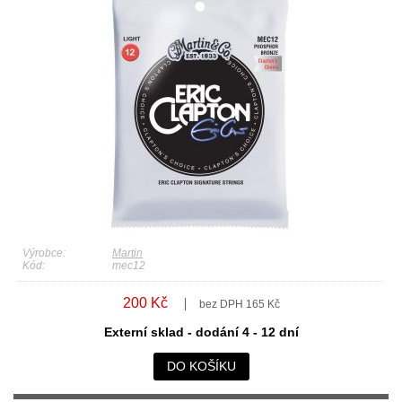
Výrobce:
Martin
Kód:
mec12
200 Kč
bez DPH 165 Kč
Externí sklad - dodání 4 - 12 dní
DO KOŠÍKU