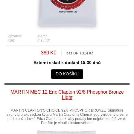
Výrobce:
Martin
Kód:
ma540t
380 Kč
bez DPH 314 Kč
Externí sklad k dodání 15-30 dnů
DO KOŠÍKU
MARTIN MEC 12 Eric Clapton 92/8 Phosphor Bronze
Light
MARTIN CLAPTON’S CHOICE 92/8 PHOSPHOR BRONZE Signature
struny pro akustickou kytaru Martin Clapton’s Choice jsou vyrobeny přesně
podle požadavků Erica Claptona tak, aby podaly ten nejpřirozenější zvuk.
Použito je vinutí z fosforového ...