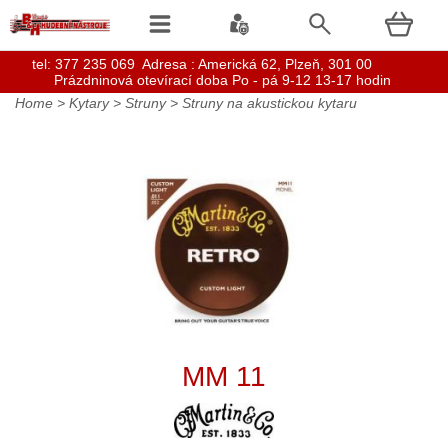
t
el: 377 235 069 Adresa : Americká 62, Plzeň, 301 00
Prázdninová otevírací doba Po - pá 9-12 13-17 hodin
Home
>
Kytary
>
Struny
>
Struny na akustickou kytaru
MM 11