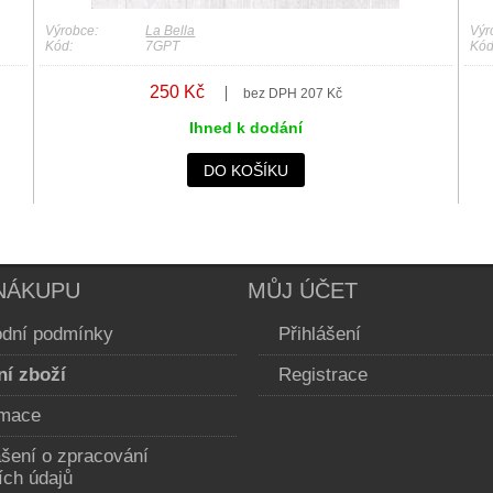
Výrobce:
La Bella
Výr
Kód:
7GPT
Kód
250 Kč
bez DPH 207 Kč
Ihned k dodání
DO KOŠÍKU
NÁKUPU
MŮJ ÚČET
dní podmínky
Přihlášení
ní zboží
Registrace
mace
ášení o zpracování
ích údajů