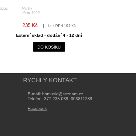
obce:
Martin
:
bh-m-1099
235 Kč
bez DPH 194 Kč
Externí sklad - dodání 4 - 12 dní
DO KOŠÍKU
RYCHLÝ KONTAKT
E-mail: bhmusic@seznam.cz
Telefon: 377 235 069, 603811289
Facebook