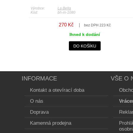
Výrobce:
La Bella
Kód:
bh-m-1080
270 Kč
bez DPH 223 Kč
Ihned k dodání
DO KOŠÍKU
INFORMACE
VŠE O 
Kontakt a otevírací doba
Obcho
O nás
Vráce
Doprava
Rekla
Kamenná prodejna
Prohl
osobn