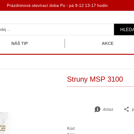
 Prázdninová otevírací doba Po - pá 9-12 13-17 hodin
HLED
NÁŠ TIP
AKCE
Struny MSP 3100
dotaz
p
Kód: