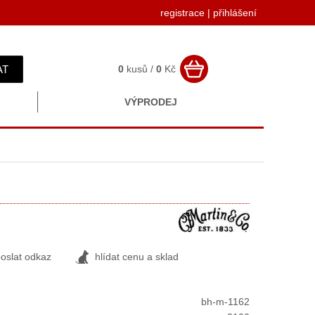
registrace
|
přihlášení
AT
0
kusů /
0
Kč
VÝPRODEJ
oslat odkaz
hlídat cenu a sklad
bh-m-1162