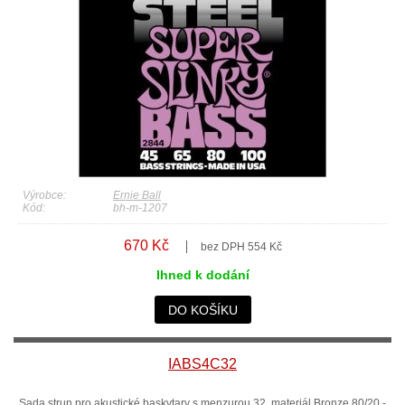
Výrobce:
Ernie Ball
Kód:
bh-m-1207
670 Kč
bez DPH 554 Kč
Ihned k dodání
DO KOŠÍKU
IABS4C32
Sada strun pro akustické baskytary s menzurou 32, materiál Bronze 80/20 -