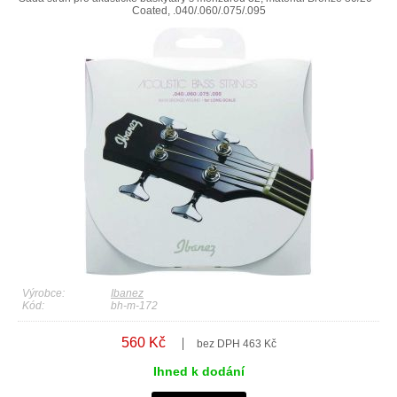
Coated, .040/.060/.075/.095
Výrobce:
Ibanez
Kód:
bh-m-172
560 Kč
bez DPH 463 Kč
Ihned k dodání