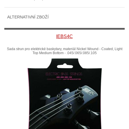
ALTERNATIVNÍ ZBOŽÍ
IEBS4C
Sada strun pro elektrické baskytary, materiál Nickel Wound - Coated, Light
Top Medium Bottom - .045/.065/.085/.105