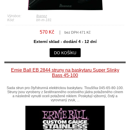
Výrobce:
Ibanez
Kód:
bh-m-181
570 Kč
bez DPH 471 Kč
Externí sklad - dodání 4 - 12 dní
DO KOŠÍKU
Ernie Ball EB 2844 struny na baskytaru Super Slinky
Bass 45-100
Sada strun pro čtyřstrunná elektrickou baskytaru. Tloušťka 045-65-80-100.
Struny jsou vyrobeny z šestihranného ocelového jádra potaženého cínem
a následně vynutil oceli potažené niklem. Poskytují výborný, čistý a
vyrovnaný zvuk, ...