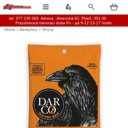
t
el: 377 235 069 Adresa : Americká 62, Plzeň, 301 00
Prázdninová otevírací doba Po - pá 9-12 13-17 hodin
Home
>
Baskytary
>
Struny