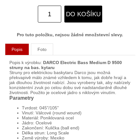
DO KOŠÍKU
Pro tuto položku, nejsou žádné množstevní slevy.
Popis
Foto
Popis k výrobku:
DARCO Electric Bass Medium D 9500
struny na bas. kytaru
Struny pro elektrickou baskytaru Darco jsou možná
překvapivě málo známé vzhledem k tomu, jak dobře hrají a
jak dlouhou životnost nabízí. Jsou vyrobeny tak, aby nabízely
konzistentní zvuk po celou dobu své nadstandardně dlouhé
životnosti. Použito je ocelové jádro s niklovým vinutím.
Parametry
Tvrdost: 045"/105"
Vinutí: Válcové (round wound)
Materiál: Poniklovaná ocel
Jádro: Ocelové
Zakončení: Kulička (ball end)
Délka strun: Long Scale
Země výroby: Mexiko