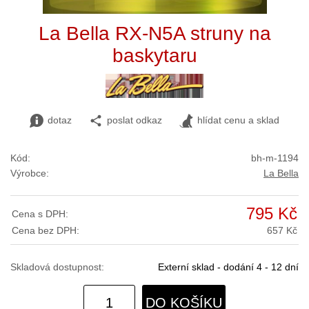
La Bella RX-N5A struny na
baskytaru
dotaz
poslat odkaz
hlídat cenu a sklad
Kód:
bh-m-1194
Výrobce:
La Bella
795 Kč
Cena s DPH:
Cena bez DPH:
657 Kč
Skladová dostupnost:
Externí sklad - dodání 4 - 12 dní
DO KOŠÍKU