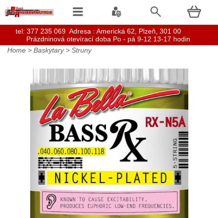
t
el: 377 235 069 Adresa : Americká 62, Plzeň, 301 00
Prázdninová otevírací doba Po - pá 9-12 13-17 hodin
Home
>
Baskytary
>
Struny