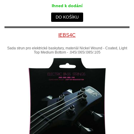
Ihned k dodání
DO KOŠÍKU
IEBS4C
Sada strun pro elektrické baskytary, materiál Nickel Wound - Coated, Light
Top Medium Bottom - .045/.065/.085/.105