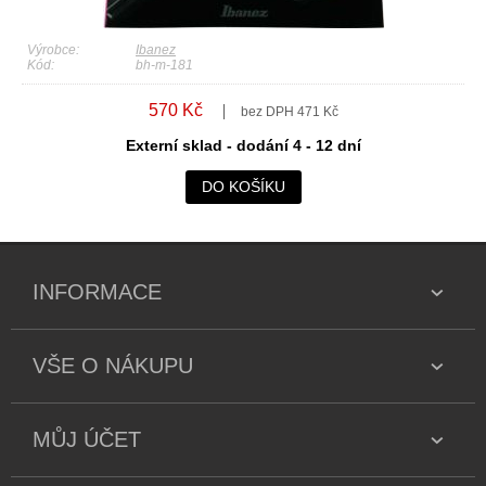
Výrobce:
Ibanez
Kód:
bh-m-181
570 Kč
bez DPH 471 Kč
Externí sklad - dodání 4 - 12 dní
DO KOŠÍKU
INFORMACE
VŠE O NÁKUPU
MŮJ ÚČET