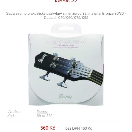
IABS4C32
Sada strun pro akustické baskytary s menzurou 32, materiál Bronze 80/20 -
Coated, .040/.060/.075/.095
Výrobce:
Ibanez
Kód:
bh-m-172
560 Kč
bez DPH 463 Kč