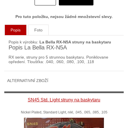
Pro tuto položku, nejsou žádné množstevní slevy.
Popis
Foto
Popis k výrobku:
La Bella RX-N5A struny na baskytaru
Popis La Bella RX-N5A
RX serie, struny pro 5 strunnou baskytaru. Poniklovane
opředení. Tloušťka: .040, .060, .080, .100, .118
ALTERNATIVNÍ ZBOŽÍ
SN45 Std. Light struny na baskytaru
Nickel Plated, Standard Light, nikl, .045, .065, .085, .105