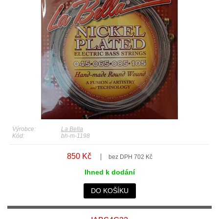
Výrobce:
La Bella
Kód:
bh-m-1198
850 Kč
bez DPH 702 Kč
Ihned k dodání
DO KOŠÍKU