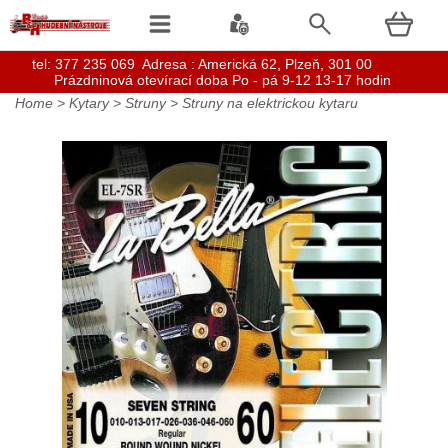
t
el: 377 235 069 Adresa : Americká 62, Plzeň, 301 00
Prázdninová otevírací doba Po - pá 9-12 13-17 hodin
Home
>
Kytary
>
Struny
>
Struny na elektrickou kytaru