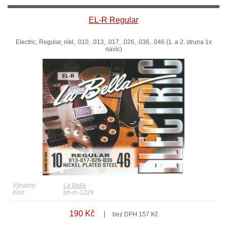
EL-R Regular
Electric, Regular, nikl, .010, .013, .017, .026, .036, .046 (1. a 2. struna 1x
navíc)
Výrobce:
La Bella
Kód:
bh-m-1229
190 Kč
bez DPH 157 Kč