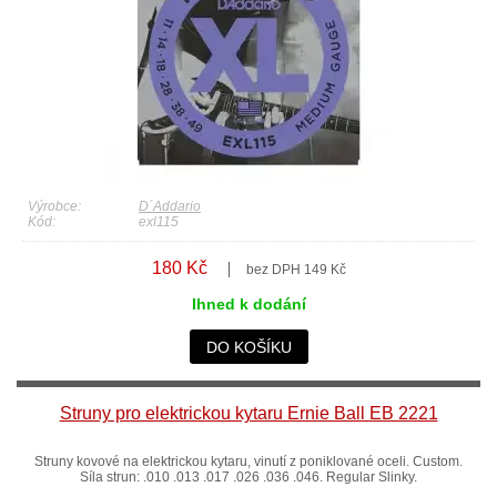
Výrobce:
D´Addario
Kód:
exl115
180 Kč
bez DPH 149 Kč
Ihned k dodání
DO KOŠÍKU
Struny pro elektrickou kytaru Ernie Ball EB 2221
Struny kovové na elektrickou kytaru, vinutí z poniklované oceli. Custom.
Síla strun: .010 .013 .017 .026 .036 .046. Regular Slinky.