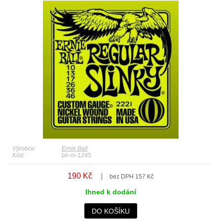
Výrobce:
Ernie Ball
Kód:
bh-m-1245
190 Kč
bez DPH 157 Kč
Ihned k dodání
DO KOŠÍKU