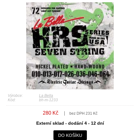
Výrobce:
La Bella
Kód:
bh-m-1233
280 Kč
bez DPH 231 Kč
Externí sklad - dodání 4 - 12 dní
DO KOŠÍKU