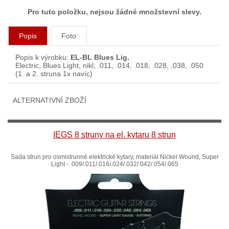
Pro tuto položku, nejsou žádné množstevní slevy.
Popis
Foto
Popis k výrobku:
EL-BL Blues Lig.
Electric, Blues Light, nikl, .011, .014, .018, .028, .038, .050
(1. a 2. struna 1x navíc)
ALTERNATIVNÍ ZBOŽÍ
IEGS 8 struny na el. kytaru 8 strun
Sada strun pro osmistrunné elektrické kytary, materiál Nickel Wound, Super
Light - .009/.011/.016/.024/.032/.042/.054/.065