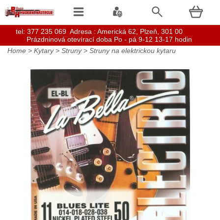
t
el: 377 235 069 Adresa : Americká 62, Plzeň, 301 00
Prázdninová otevírací doba Po - pá 9-12 13-17 hodin
Home
>
Kytary
>
Struny
>
Struny na elektrickou kytaru