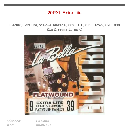
20PXL Extra Lite
Electric, Extra Lite, ocelové, hlazené, .009, .011, .015, .02oW, .028, .039
(1.a 2. struna 1x navíc)
Výrobce:
La Bella
Kód:
bh-m-1215