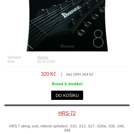
Výrobce:
Ibanez
Kód:
bh-m-1242
320 Kč
bez DPH 264 Kč
Ihned k dodání
DO KOŠÍKU
HRS-72
HRS 7 string, ocel, niklové opředení, .010, .013, .017, .026w, .036, .046,
.064