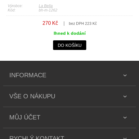
Výrobce:
La Bella
Kód:
bh-m-1262
270 Kč
bez DPH 223 Kč
Ihned k dodání
DO KOŠÍKU
INFORMACE
VŠE O NÁKUPU
MŮJ ÚČET
RYCHLÝ KONTAKT