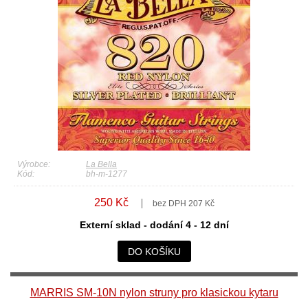
Výrobce:
La Bella
Kód:
bh-m-1277
250 Kč
bez DPH 207 Kč
Externí sklad - dodání 4 - 12 dní
DO KOŠÍKU
MARRIS SM-10N nylon struny pro klasickou kytaru