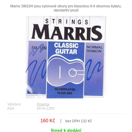
Marris SM10H jsou nylonové struny pro klasickou 6-ti strunnou kytaru,
standartní pnutí
Výrobce:
Dowina
Kód:
bh-m-1292
160 Kč
bez DPH 132 Kč
Ihned k dodání