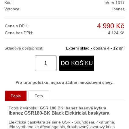
Kód:
bh-m-1317
Výrobce:
Ibanez
4 990 Kč
Cena s DPH:
Cena bez DPH:
4 124 Kč
Skladová dostupnost:
Externí sklad - dodání 4 - 12 dní
DO KOŠÍKU
Pro tuto položku, nejsou žádné množstevní slevy.
Popis
Foto
Popis k výrobku:
GSR 180 BK Ibanez basová kytara
Ibanez GSR180-BK Black Elektrická baskytara
Elektrická baskytara ze série GSR - Soundgear, 4-strunná,
tělo vyrobeno ze dřeva agathis, šroubovaný javorový krk s