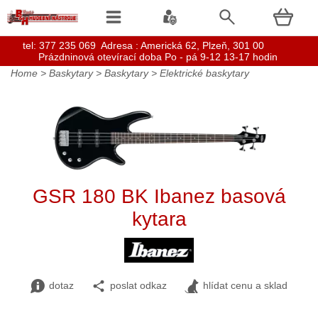
t
el: 377 235 069 Adresa : Americká 62, Plzeň, 301 00
Prázdninová otevírací doba Po - pá 9-12 13-17 hodin
Home
>
Baskytary
>
Baskytary
>
Elektrické baskytary
GSR 180 BK Ibanez basová
kytara
dotaz
poslat odkaz
hlídat cenu a sklad