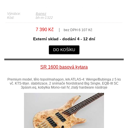
Výrobce:
Ibanez
Kód:
bh-m-1322
7 390 Kč
bez DPH 6 107 Kč
Externí sklad - dodání 4 - 12 dní
DO KOŠÍKU
SR 1600 basová kytara
Premium model, tělo topol/mahagon, krk ATLAS-4: Wenge/Bubinga z 5 ks
vč. KTS-titan. stabilizace, 2 snímače Nordstrand Big Single, EQB-III SC
3pásm.eq, kobylka Mono-rail IV, zlatý hardware nástroje