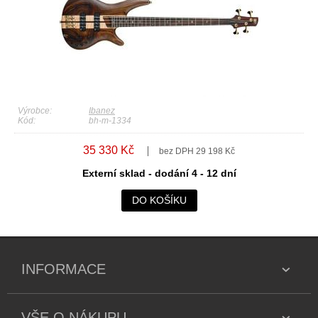
Výrobce:
Ibanez
Kód:
bh-m-1334
35 330 Kč
bez DPH 29 198 Kč
Externí sklad - dodání 4 - 12 dní
DO KOŠÍKU
INFORMACE
VŠE O NÁKUPU