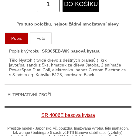
DO KOŠÍKU
Pro tuto položku, nejsou žádné množstevní slevy.
Popis
Foto
Popis k výrobku:
SR305EB-WK basová kytara
Tělo Nyatoh ( tvrdé dřevo z deštných pralesů ), krk
javor/palisandr z 5ks, hmatník ze dřeva Jatoba, 2 snímače
PowerSpan Dual Coil, elektronika Ibanez Custom Electronics
s 3-pásm.eq. Kobylka B125, hardware Black
ALTERNATIVNÍ ZBOŽÍ
SR 4006E basova kytara
Prestige model - Japonsko, vč. pouzdra, limitovaná výroba, tělo mahagon,
krk wenge / bubinga z 5 částí, vč.KTS titanové stabilizace (výztuhy),