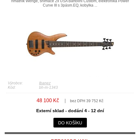
hmatník Wenge, snímače 2x USA Bartolini Custom, elektronika Power
Curve III s 3pásm.EQ, kobylka ...
Výrobce:
Ibanez
Kód:
bh-m-1343
48 100 Kč
bez DPH 39 752 Kč
Externí sklad - dodání 4 - 12 dní
DO KOŠÍKU