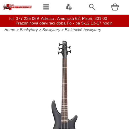
t
el: 377 235 069 Adresa : Americká 62, Plzeň, 301 00
Prázdninová otevírací doba Po - pá 9-12 13-17 hodin
Home
>
Baskytary
>
Baskytary
>
Elektrické baskytary