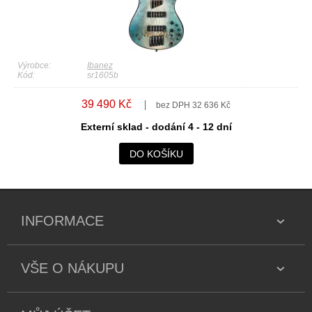
Výrobce:
Ibanez
Kód:
sr1605b
39 490 Kč
bez DPH 32 636 Kč
Externí sklad - dodání 4 - 12 dní
DO KOŠÍKU
INFORMACE
VŠE O NÁKUPU