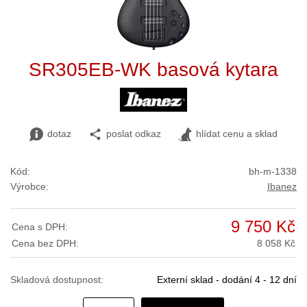
SR305EB-WK basová kytara
dotaz
poslat odkaz
hlídat cenu a sklad
Kód:
bh-m-1338
Výrobce:
Ibanez
9 750 Kč
Cena s DPH:
Cena bez DPH:
8 058 Kč
Skladová dostupnost:
Externí sklad - dodání 4 - 12 dní