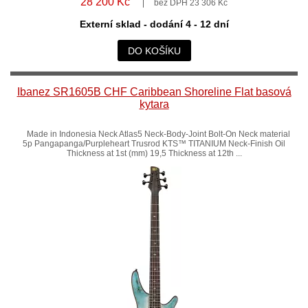
28 200 Kč
bez DPH 23 306 Kč
Externí sklad - dodání 4 - 12 dní
DO KOŠÍKU
Ibanez SR1605B CHF Caribbean Shoreline Flat basová
kytara
Made in Indonesia Neck Atlas5 Neck-Body-Joint Bolt-On Neck material
5p Pangapanga/Purpleheart Trusrod KTS™ TITANIUM Neck-Finish Oil
Thickness at 1st (mm) 19,5 Thickness at 12th ...