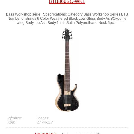
BTB866SC-WKL
Bass Workshop série, Specifications: Category Bass Workshop Series BTB
Number of strings 6 Color Weathered Black Low Gloss Body Ash/Okoume
wing Body top Ash Body finish Satin Polyurethane Neck 5pc ...
Výrobce:
Ibanez
Kód:
bh-m-117