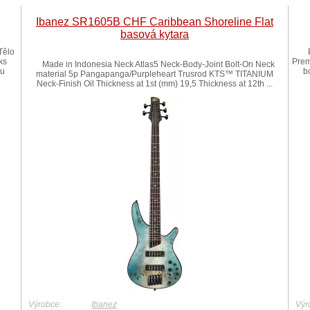
Ibanez SR1605B CHF Caribbean Shoreline Flat
basová kytara
Tělo
ks
Prem
Made in Indonesia Neck Atlas5 Neck-Body-Joint Bolt-On Neck
ru
b
material 5p Pangapanga/Purpleheart Trusrod KTS™ TITANIUM
Neck-Finish Oil Thickness at 1st (mm) 19,5 Thickness at 12th ...
Výrobce:
Ibanez
Výr