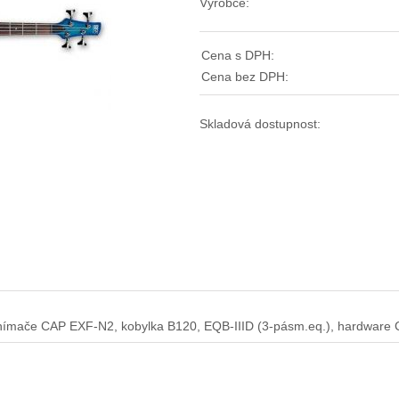
Výrobce:
Cena s DPH:
Cena bez DPH:
Skladová dostupnost:
, 2 snímače CAP EXF-N2, kobylka B120, EQB-IIID (3-pásm.eq.), hardware