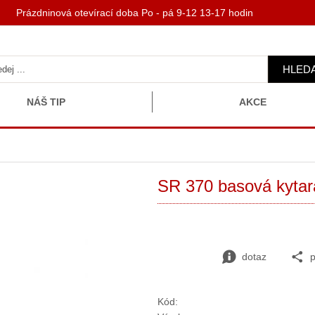
 Prázdninová otevírací doba Po - pá 9-12 13-17 hodin
HLED
NÁŠ TIP
AKCE
SR 370 basová kytar
dotaz
p
Kód: