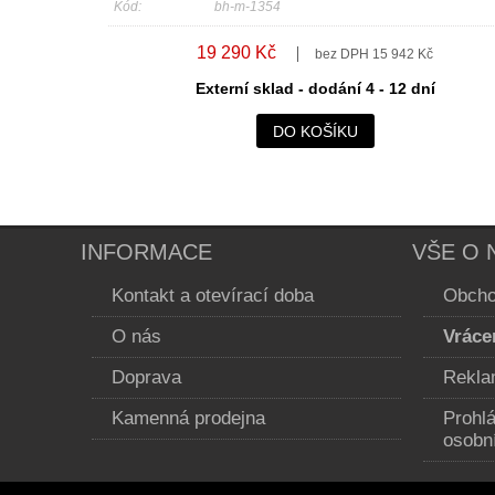
Kód:
bh-m-1354
19 290 Kč
bez DPH 15 942 Kč
Externí sklad - dodání 4 - 12 dní
DO KOŠÍKU
INFORMACE
VŠE O 
Kontakt a otevírací doba
Obcho
O nás
Vráce
Doprava
Rekla
Kamenná prodejna
Prohl
osobn