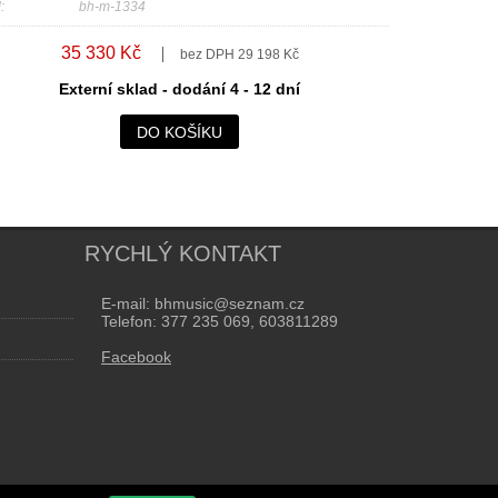
:
bh-m-1334
35 330 Kč
bez DPH 29 198 Kč
Externí sklad - dodání 4 - 12 dní
DO KOŠÍKU
RYCHLÝ KONTAKT
E-mail: bhmusic@seznam.cz
Telefon: 377 235 069, 603811289
Facebook