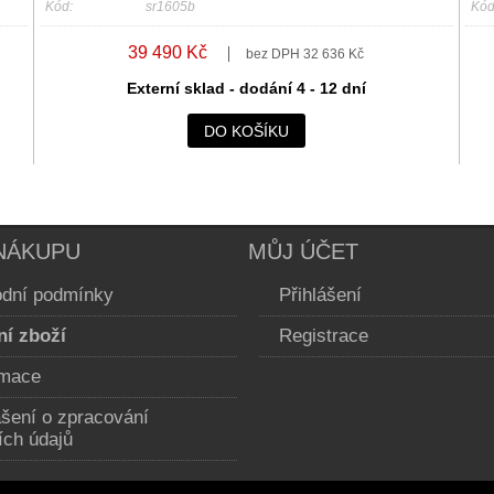
Kód:
sr1605b
Kód
39 490 Kč
bez DPH 32 636 Kč
Externí sklad - dodání 4 - 12 dní
DO KOŠÍKU
NÁKUPU
MŮJ ÚČET
dní podmínky
Přihlášení
ní zboží
Registrace
mace
ášení o zpracování
ích údajů