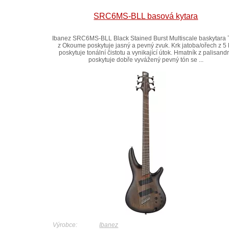
SRC6MS-BLL basová kytara
Ibanez SRC6MS-BLL Black Stained Burst Multiscale baskytara 
z Okoume poskytuje jasný a pevný zvuk. Krk jatoba/ořech z 5 
poskytuje tonální čistotu a vynikající útok. Hmatník z palisand
poskytuje dobře vyvážený pevný tón se ...
Výrobce:
Ibanez