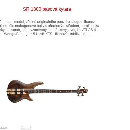
SR 1800 basová kytara
Premium model, včetně originálního pouzdra s logem Ibanez
ium, tělo mahagonové boky s ořechovým středem, horní deska -
oky palisandr, střed vzorovaný plaménkový javor, krk ATLAS-4:
Wenge/Bubinga z 5 ks vč. KTS - titanové stabilizace, ...
obce:
Ibanez