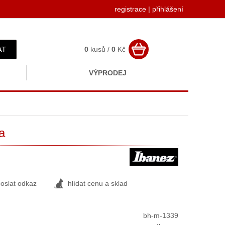
registrace
|
přihlášení
AT
0
kusů /
0
Kč
VÝPRODEJ
a
oslat odkaz
hlídat cenu a sklad
bh-m-1339