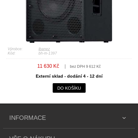
Výrobce:
Ibanez
Kód:
bh-m-1397
11 630 Kč
bez DPH 9 612 Kč
Externí sklad - dodání 4 - 12 dní
DO KOŠÍKU
INFORMACE