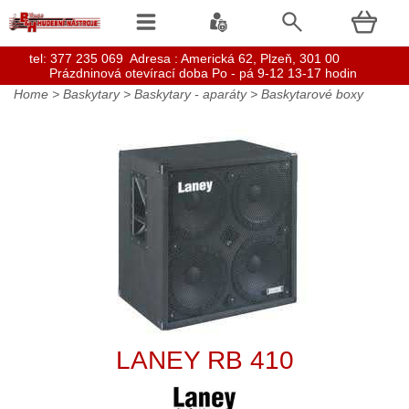
t
el: 377 235 069 Adresa : Americká 62, Plzeň, 301 00
Prázdninová otevírací doba Po - pá 9-12 13-17 hodin
Home
>
Baskytary
>
Baskytary - aparáty
>
Baskytarové boxy
LANEY RB 410