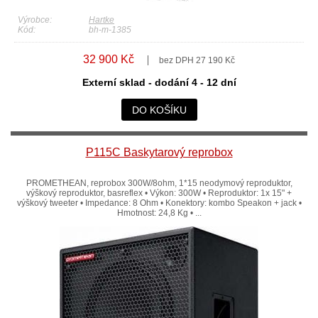
Výrobce:
Hartke
Kód:
bh-m-1385
32 900 Kč
bez DPH 27 190 Kč
Externí sklad - dodání 4 - 12 dní
DO KOŠÍKU
P115C Baskytarový reprobox
PROMETHEAN, reprobox 300W/8ohm, 1*15 neodymový reproduktor,
výškový reproduktor, basreflex • Výkon: 300W • Reproduktor: 1x 15" +
výškový tweeter • Impedance: 8 Ohm • Konektory: kombo Speakon + jack •
Hmotnost: 24,8 Kg • ...