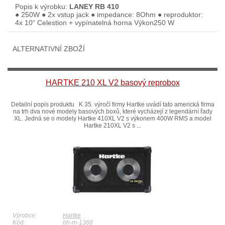
Popis k výrobku:
LANEY RB 410
● 250W ● 2x vstup jack ● impedance: 8Ohm ● reproduktor:
4x 10“ Celestion + vypínatelná horna Výkon250 W
ALTERNATIVNÍ ZBOŽÍ
HARTKE 210 XL V2 basový reprobox
Detailní popis produktu K 35. výročí firmy Hartke uvádí tato americká firma
na trh dva nové modely basových boxů, které vycházejí z legendární řady
XL. Jedná se o modely Hartke 410XL V2 s výkonem 400W RMS a model
Hartke 210XL V2 s ...
Výrobce:
Hartke
Kód:
bh-m-1368