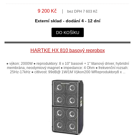
9 200 Kč
bez DPH 7 603 Kč
Externí sklad - dodání 4 - 12 dní
DO KOŠÍKU
HARTKE HX 810 basový reprobox
● výkon: 2000W ● reproduktory: 8 x 10" basové + 1" titanový driver, hybridní
membrána, neodymiový magnet ● impedance: 4 Ohm ● frekvenční rozsah:
25Hz-17kHz ● citlivost: 99dB@ 1W/1M Výkon200 WReproduktory8 x ...