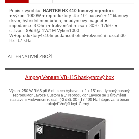
Popis k výrobku:
HARTKE HX 410 basový reprobox
● výkon: 1000W ● reproduktory: 4 x 10" basové + 1" titanový
driver, hybridní membrána, neodymiový magnet ●
impedance: 8 Ohm ● frekvenční rozsah: 30Hz-17kHz ●
citlivost: 99dB@ 1W/1M Výkon1000
WReproduktory4x10Impedance8 ohmFrekvenční rozsah30
Hz -17 kHz
ALTERNATIVNÍ ZBOŽÍ
Ampeg Venture VB-115 baskytarový box
Výkon: 250 W RMS při 8 ohmech Vybaveno: 1 x 15" neodymový basový
reproduktor Lavoce Custom a 1" reproduktor Lavoce se 3 úrovněmi
nastavení Frekvenční rozsah (-3 dB): 30 - 17 400 Hz Integrovaná boční
rukojeť Vnější kryt: Černý ...