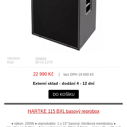
Výrobce:
Ampeg
Kód:
bh-m-1379
22 990 Kč
bez DPH 19 000 Kč
Externí sklad - dodání 4 - 12 dní
DO KOŠÍKU
HARTKE 115 BXL basový reprobox
● výkon: 200W ● reproduktor: 1 x 15" basový, hliníková membrána ●