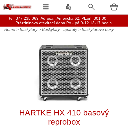
t
el: 377 235 069 Adresa : Americká 62, Plzeň, 301 00
Prázdninová otevírací doba Po - pá 9-12 13-17 hodin
Home
>
Baskytary
>
Baskytary - aparáty
>
Baskytarové boxy
HARTKE HX 410 basový
reprobox