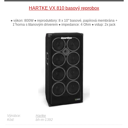
HARTKE VX 810 basový reprobox
● výkon: 800W ● reproduktory: 8 x 10" basové, papírová membrána +
1“horna s titanovým driverem ● impedance: 4 Ohm ● vstup: 2x jack
Výrobce:
Hartke
Kód:
bh-m-1392