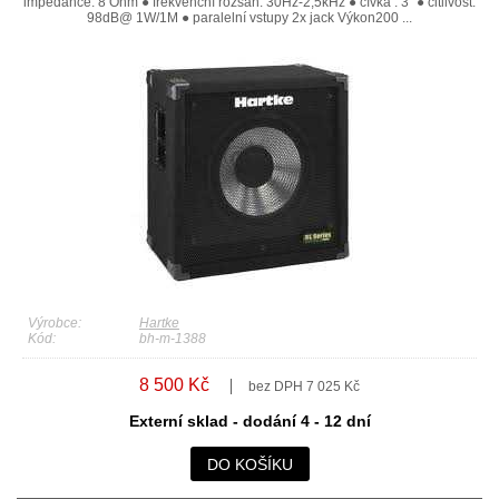
impedance: 8 Ohm ● frekvenční rozsah: 30Hz-2,5kHz ● cívka : 3“ ● citlivost:
98dB@ 1W/1M ● paralelní vstupy 2x jack Výkon200 ...
Výrobce:
Hartke
Kód:
bh-m-1388
8 500 Kč
bez DPH 7 025 Kč
Externí sklad - dodání 4 - 12 dní
DO KOŠÍKU