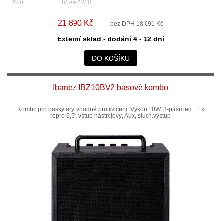
Kód:
bh-m-1420
21 890 Kč
bez DPH 18 091 Kč
Externí sklad - dodání 4 - 12 dní
DO KOŠÍKU
Ibanez IBZ10BV2 basové kombo
Kombo pro baskytary. vhodné pro cvičení. Výkon 10W, 3-pásm.eq., 1 x
repro 6,5', vstup nástrojový, Aux, sluch.výstup