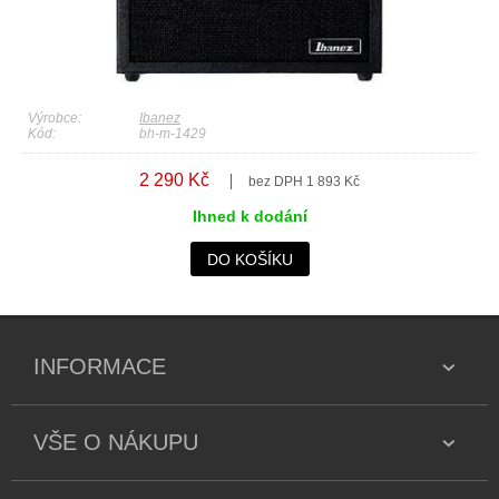
Výrobce:
Ibanez
Kód:
bh-m-1429
2 290 Kč
bez DPH 1 893 Kč
Ihned k dodání
DO KOŠÍKU
INFORMACE
VŠE O NÁKUPU