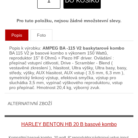
DO KOŠÍKU
Pro tuto položku, nejsou žádné množstevní slevy.
Popis
Foto
Popis k výrobku:
AMPEG BA -115 V2 baskytarové kombo
BA 115 V2 je basové kombo s výkonem 150 Wattů,
reproduktor 15" 8 Ohmů + Piezo HF driver. Ovládání :
přepínač vstupní citlivosti, Drive - Scrambler - Blend (
vestavěné zkreslení ), hlasitost, Ultra výšky, Ultra basy, basy,
středy, výšky, AUX hlasitost, AUX vstup ( 3,5 mm, 6,3 mm ),
symetrický linkový výstup, efektová smyčka, výstup pro
sluchátka 3,5 mm, vypínač výškového reproduktoru, vstup
pro přepínač. Hmotnost 20,4 kg, výborný zvuk.
ALTERNATIVNÍ ZBOŽÍ
HARLEY BENTON HB 20 B basové kombo
Kompaltmí basové kombo, 20 watt, 8" reproduktor,nástrojový vstup input,