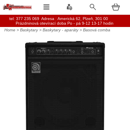
t
el: 377 235 069 Adresa : Americká 62, Plzeň, 301 00
Prázdninová otevírací doba Po - pá 9-12 13-17 hodin
Home
>
Baskytary
>
Baskytary - aparáty
>
Basová comba