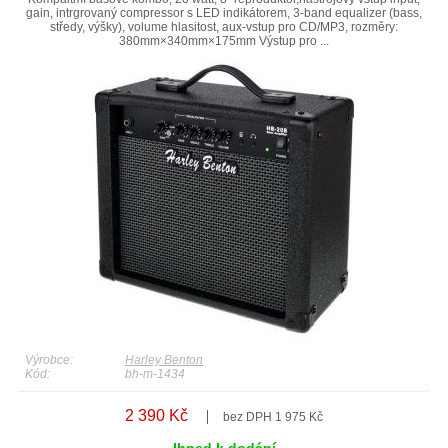
gain, intrgrovaný compressor s LED indikátorem, 3-band equalizer (bass,
středy, výšky), volume hlasitost, aux-vstup pro CD/MP3, rozměry:
380mm×340mm×175mm Výstup pro ...
Výrobce:
Harley Benton
Kód:
bh-m-1434
2 390 Kč
bez DPH 1 975 Kč