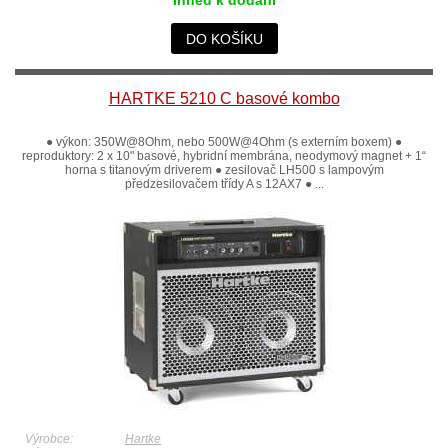
Ihned k dodání
DO KOŠÍKU
HARTKE 5210 C basové kombo
● výkon: 350W@8Ohm, nebo 500W@4Ohm (s externím boxem) ●
reproduktory: 2 x 10" basové, hybridní membrána, neodymový magnet + 1“
horna s titanovým driverem ● zesilovač LH500 s lampovým
předzesilovačem třídy A s 12AX7 ● ...
Výrobce:
Hartke