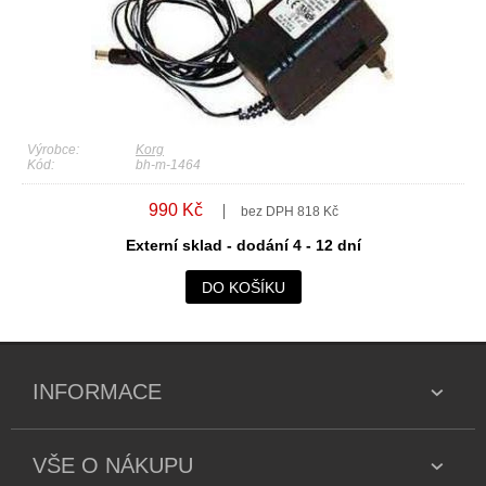
Výrobce:
Korg
Kód:
bh-m-1464
990 Kč
bez DPH 818 Kč
Externí sklad - dodání 4 - 12 dní
DO KOŠÍKU
INFORMACE
VŠE O NÁKUPU