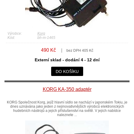
Výrobce:
Korg
Kód:
bh-m-1465
490 Kč
bez DPH 405 Kč
Externí sklad - dodání 4 - 12 dní
DO KOŠÍKU
KORG KA-350 adaptér
KORG Společnost Korg, jejíž hlavní sídlo se nachází v japonském Tokiu, je
dnes uznávána jako jeden z nejinovativnějších výrobců elektronických
hudebních nástrojů a jejich příslušenství na světě. V jejich nabídce
naleznete ...