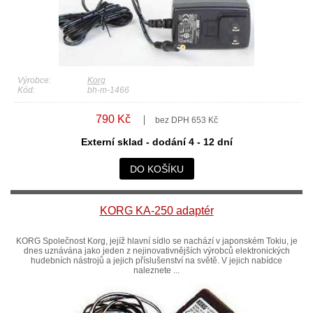
Výrobce:
Korg
Kód:
bh-m-1466
790 Kč
bez DPH 653 Kč
Externí sklad - dodání 4 - 12 dní
DO KOŠÍKU
KORG KA-250 adaptér
KORG Společnost Korg, jejíž hlavní sídlo se nachází v japonském Tokiu, je
dnes uznávána jako jeden z nejinovativnějších výrobců elektronických
hudebních nástrojů a jejich příslušenství na světě. V jejich nabídce
naleznete ...