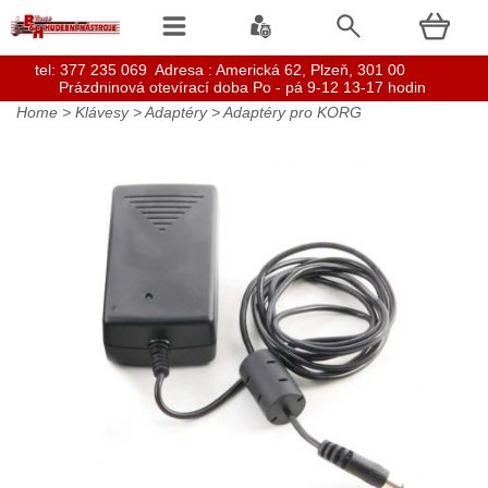
t
el: 377 235 069 Adresa : Americká 62, Plzeň, 301 00
Prázdninová otevírací doba Po - pá 9-12 13-17 hodin
Home
>
Klávesy
>
Adaptéry
>
Adaptéry pro KORG