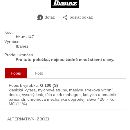
dotaz
poslat odkaz
Kód:
bh-m-147
Výrobce:
Ibanez
Prodej ukončen
Pro tuto položku, nejsou žádné množstevní slevy.
Popis
Foto
Popis k výrobku:
G 100 (S)
klasická kytara, nylonové struny, masivní smrková vrchní
deska, vysoký lesk, tělo a krk mahagon, kobylka a hmatník
palisandr, chromová mechanika doprodej, sleva 420, - Kč
MC (11%)
ALTERNATIVNÍ ZBOŽÍ