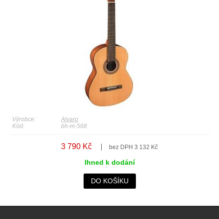
Výrobce:
Alvaro
Kód:
bh-m-568
3 790 Kč
bez DPH 3 132 Kč
Ihned k dodání
DO KOŠÍKU