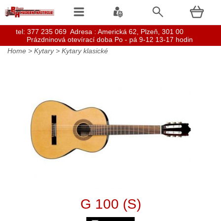
t
el: 377 235 069 Adresa : Americká 62, Plzeň, 301 00
Prázdninová otevírací doba Po - pá 9-12 13-17 hodin
Home
>
Kytary
>
Kytary klasické
G 100 (S)