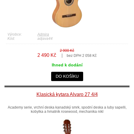
Výrobce:
Admira
Kód:
adjava44
2 900 Kč
2 490 Kč
bez DPH 2 058 Kč
Ihned k dodání
DO KOŠÍKU
Klasická kytara Alvaro 27 4/4
Academy serie, vrchní deska kanadský smrk, spodní deska a luby sapelli,
kobylka a hmatník rosewood, mechanika nikl