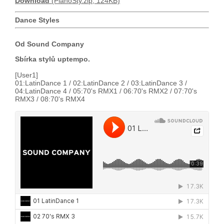
Download
(PianoSty.zip, 124KB)
Dance Styles
Od Sound Company
Sbírka stylů uptempo.
[User1]
01:LatinDance 1 / 02:LatinDance 2 / 03:LatinDance 3 /
04:LatinDance 4 / 05:70's RMX1 / 06:70's RMX2 / 07:70's
RMX3 / 08:70's RMX4