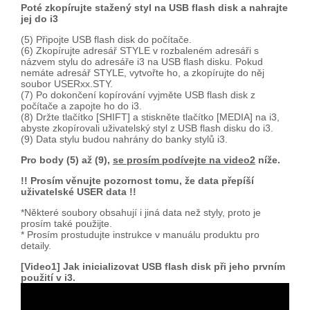
Poté zkopírujte stažený styl na USB flash disk a nahrajte
jej do i3
(5) Připojte USB flash disk do počítače.
(6) Zkopírujte adresář STYLE v rozbaleném adresáři s
názvem stylu do adresáře i3 na USB flash disku. Pokud
nemáte adresář STYLE, vytvořte ho, a zkopírujte do něj
soubor USERxx.STY.
(7) Po dokončení kopírování vyjměte USB flash disk z
počítače a zapojte ho do i3.
(8) Držte tlačítko [SHIFT] a stiskněte tlačítko [MEDIA] na i3,
abyste zkopírovali uživatelský styl z USB flash disku do i3.
(9) Data stylu budou nahrány do banky stylů i3.
Pro body (5) až (9),
se prosím podívejte na video2
níže.
!! Prosím věnujte pozornost tomu, že data přepíší
uživatelské USER data !!
*Některé soubory obsahují i jiná data než styly, proto je
prosím také použijte.
* Prosím prostudujte instrukce v manuálu produktu pro
detaily.
[Video1] Jak inicializovat USB flash disk při jeho prvním
použití v i3.