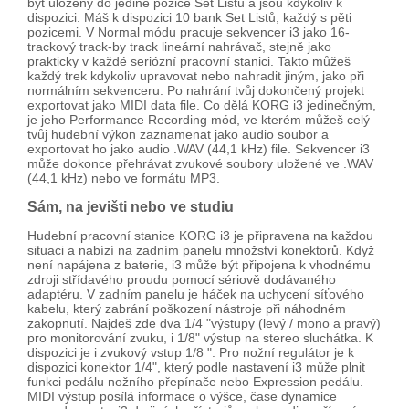
být uloženy do jediné pozice Set Listu a jsou kdykoliv k
dispozici. Máš k dispozici 10 bank Set Listů, každý s pěti
pozicemi. V Normal módu pracuje sekvencer i3 jako 16-
trackový track-by track lineární nahrávač, stejně jako
prakticky v každé seriózní pracovní stanici. Takto můžeš
každý trek kdykoliv upravovat nebo nahradit jiným, jako při
normálním sekvenceru. Po nahrání tvůj dokončený projekt
exportovat jako MIDI data file. Co dělá KORG i3 jedinečným,
je jeho Performance Recording mód, ve kterém můžeš celý
tvůj hudební výkon zaznamenat jako audio soubor a
exportovat ho jako audio .WAV (44,1 kHz) file. Sekvencer i3
může dokonce přehrávat zvukové soubory uložené ve .WAV
(44,1 kHz) nebo ve formátu MP3.
Sám, na jevišti nebo ve studiu
Hudební pracovní stanice KORG i3 je připravena na každou
situaci a nabízí na zadním panelu množství konektorů. Když
není napájena z baterie, i3 může být připojena k vhodnému
zdroji střídavého proudu pomocí sériově dodávaného
adaptéru. V zadním panelu je háček na uchycení síťového
kabelu, který zabrání poškození nástroje při náhodném
zakopnutí. Najdeš zde dva 1/4 "výstupy (levý / mono a pravý)
pro monitorování zvuku, i 1/8" výstup na stereo sluchátka. K
dispozici je i zvukový vstup 1/8 ". Pro nožní regulátor je k
dispozici konektor 1/4", který podle nastavení i3 může plnit
funkci pedálu nožního přepínače nebo Expression pedálu.
MIDI výstup posílá informace o výšce, čase dynamice