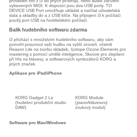
proveden not z i3 do jiných přístrojů, nebo audio zařízení
vybavených MIDI. K dispozici jsou dva USB porty. TO
DEVICE USB Port umožňuje ukládat a načítat uživatelská
data a skladby do a z USB klíče. Na připojení i3 k počítači
použij port USB na hostitelském počítači.
Balík hudebního softwaru zdarma
i3 přichází s množstvím hudebního softwaru, aby vám
pomohl posunout vaši hudbu na vyšší úroveň, včetně
Reason Lite na tvorbu skladeb, Izotope Ozone Elements pro
mastering s pomocí umělé inteligence, Skoove pro zlepšení
při hře na klávesy, a softwarových syntezátorů KORG a
jiných značek.
Aplikace pro iPad/iPhone
KORG Gadget 2 Le
KORG Module
(hudební produkční studio
(piano/klávesový
DAW)
zvukový modul)
Software pro Mac/Windows