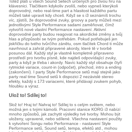
Totéž platí u všech Sound Setech určených pro živou hru na
klávesnici. Tlačítkem kdykoliv zvolíš, nebo vypneš kterýkoli
doprovodný, nebo real-time part a hlasitost každého partu
můžeš také upravit kdy chceš. Když se s i3 seznámíš trochu
víc, zjistíš, že doprovodné zvuky, groovy a party můžeš mezi
jednotlivými Style Performance sadami zaměňovat, čímž
vytvoříš nové vlastní Performance nastavení. Aktivní
doprovodné party budou reagovat na akordické změny a tvůj
hlas a přizpůsobí se tvým potřebám. Pokud potřebuješ jen
jiskřičku do tvého tvůrčího zánětu, osm tlačítek Chord ti může
navrhnout a zahrát připravené akordy, které tě v tvorbě
posunou dál. Každý styl je vlastně kompletně připraveno
prostředí pro tvorbu písně, kde najdeš odpovídající zvuky,
party a když je třeba i akordy. Navíc každý styl obsahuje čtyři
rytmické variace, count-in (odpočet), přechod, intro a ending
(zakončení). I party Style Performance setů mají stejně jako
party real time Sound setů k dispozici 2 nezávislé stereo
efekty, každý s 173 variacemi, které přidávají zvukem pohyb,
hloubku a výraz.
Ulož to! Sdílej to!
Slož to! Hraj to! Nahraj to! Sdílej to s celým světem, nebo
možná jen s tvými kámoši. Pracovní stanice KORG i3 nabízí
mnoho způsobů, jak zachytit výsledky tvé tvorby. Mohou být
uloženy, upravené, nebo sdílené. Všechna nastavení použity
k vytvoření Songu nebo Performance - nastavení Style
Performance setů, Sound setů, tempa, efektů atd., mohou