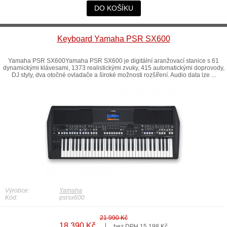
DO KOŠÍKU
Keyboard Yamaha PSR SX600
Yamaha PSR SX600Yamaha PSR SX600 je digitální aranžovací stanice s 61
dynamickými klávesami, 1373 realistickými zvuky, 415 automatickými doprovody,
DJ styly, dva otočné ovladače a široké možnosti rozšíření. Audio data lze ...
Výrobce:
Yamaha
Kód:
psrsx600
21 990 Kč
18 390 Kč
bez DPH 15 198 Kč