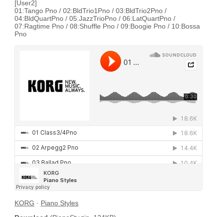
[User2]
01:Tango Pno / 02:BldTrio1Pno / 03:BldTrio2Pno /
04:BldQuartPno / 05:JazzTrioPno / 06:LatQuartPno /
07:Ragtime Pno / 08:Shuffle Pno / 09:Boogie Pno / 10:Bossa
Pno
KORG
·
Piano Styles