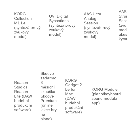
AAS
KORG
AAS Ultra
UVI Digital
Str
Collection -
Analog
Synsations
Sess
M1 Le
Session
(syntezátorový
(zvu
(syntezátorový
(syntezátorový
zvukový
mod
zvukový
zvukový
modul)
akus
modul)
modul)
kyta
Skoove
zadarmo
KORG
Reason
3-
Gadget 2
Studios
měsíční
Le for
KORG Module
Reason
zkouška
Mac
(piano/keyboard
Lite (DAW
Skoove
(DAW
sound module
hudební
Premium
hudební
app)
produkční
(online
produkční
software)
lekce hry
software)
na
piano)