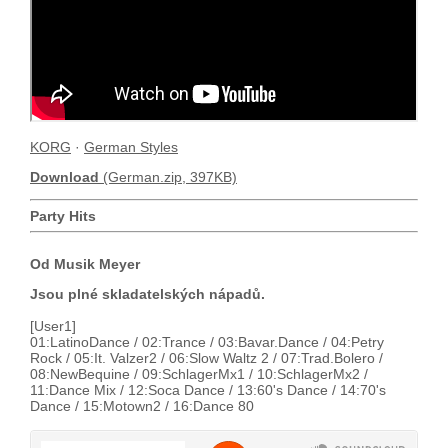
KORG
·
German Styles
Download
(German.zip, 397KB)
Party Hits
Od Musik Meyer
Jsou plné skladatelských nápadů.
[User1]
01:LatinoDance / 02:Trance / 03:Bavar.Dance / 04:Petry
Rock / 05:It. Valzer2 / 06:Slow Waltz 2 / 07:Trad.Bolero /
08:NewBequine / 09:SchlagerMx1 / 10:SchlagerMx2 /
11:Dance Mix / 12:Soca Dance / 13:60's Dance / 14:70's
Dance / 15:Motown2 / 16:Dance 80