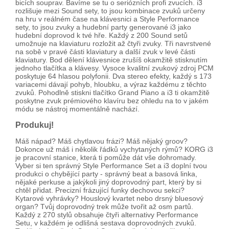
bicích souprav. Bavíme se tu o seriózních profi zvucích. i3
rozlišuje mezi Sound sety, to jsou kombinace zvuků určeny
na hru v reálném čase na klávesnici a Style Performance
sety, to jsou zvuky a hudební party generované i3 jako
hudební doprovod k tvé hře. Každý z 200 Sound setů
umožnuje na klaviaturu rozložit až čtyři zvuky. Tři navrstvené
na sobě v pravé části klaviatury a další zvuk v levé části
klaviatury. Bod dělení klávesnice zrušíš okamžitě stisknutím
jednoho tlačítka a klávesy. Vysoce kvalitní zvukový zdroj PCM
poskytuje 64 hlasou polyfonii. Dva stereo efekty, každý s 173
variacemi dávají pohyb, hloubku, a výraz každému z těchto
zvuků. Pohodlně stiskni tlačítko Grand Piano a i3 ti okamžitě
poskytne zvuk prémiového klavíru bez ohledu na to v jakém
módu se nástroj momentálně nachází.
Produkuj!
Máš nápad? Máš chytlavou frázi? Máš nějaký groov?
Dokonce už máš i několik řádků vychytaných rýmů? KORG i3
je pracovní stanice, která ti pomůže dát vše dohromady.
Vyber si ten správný Style Performance Set a i3 doplní tvou
produkci o chybějící party - správný beat a basová linka,
nějaké perkuse a jakýkoli jiný doprovodný part, který by si
chtěl přidat. Precizní frázující funky dechovou sekci?
Kytarové vyhrávky? Houslový kvartet nebo drsný bluesový
organ? Tvůj doprovodný trek může tvořit až osm partů.
Každý z 270 stylů obsahuje čtyři alternativy Performance
Setu, v každém je odlišná sestava doprovodných zvuků.