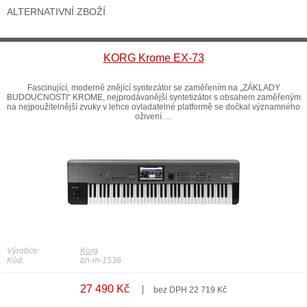
ALTERNATIVNÍ ZBOŽÍ
KORG Krome EX-73
Fascinující, moderně znějící syntezátor se zaměřením na „ZÁKLADY
BUDOUCNOSTI“ KROME, nejprodávanější syntetizátor s obsahem zaměřeným
na nejpoužitelnější zvuky v lehce ovladatelné platformě se dočkal významného
oživení. ...
Výrobce:
Korg
Kód:
bh-m-1536
27 490 Kč
bez DPH 22 719 Kč