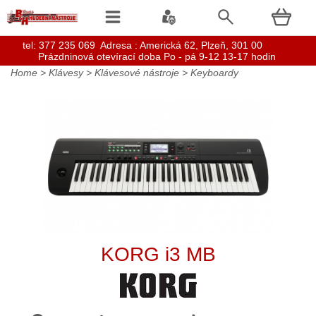
t
el: 377 235 069 Adresa : Americká 62, Plzeň, 301 00
Prázdninová otevírací doba Po - pá 9-12 13-17 hodin
Home
>
Klávesy
>
Klávesové nástroje
>
Keyboardy
KORG i3 MB