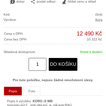
dotaz
poslat odkaz
hlídat cenu a sklad
Kód:
i3mb
Výrobce:
Korg
12 490 Kč
Cena s DPH:
Cena bez DPH:
10 322 Kč
Skladová dostupnost:
Ihned k dodání
DO KOŠÍKU
Pro tuto položku, nejsou žádné množstevní slevy.
Popis
Foto
Popis k výrobku:
KORG i3 MB
Inspirující, intuitivní a okamžitý