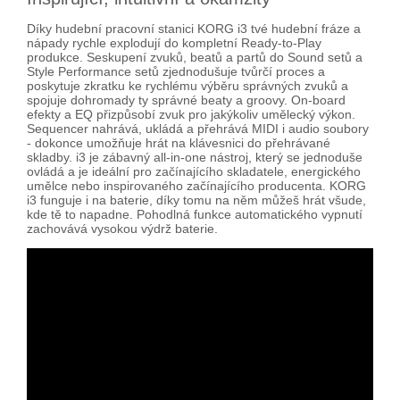
Díky hudební pracovní stanici KORG i3 tvé hudební fráze a
nápady rychle explodují do kompletní Ready-to-Play
produkce. Seskupení zvuků, beatů a partů do Sound setů a
Style Performance setů zjednodušuje tvůrčí proces a
poskytuje zkratku ke rychlému výběru správných zvuků a
spojuje dohromady ty správné beaty a groovy. On-board
efekty a EQ přizpůsobí zvuk pro jakýkoliv umělecký výkon.
Sequencer nahrává, ukládá a přehrává MIDI i audio soubory
- dokonce umožňuje hrát na klávesnici do přehrávané
skladby. i3 je zábavný all-in-one nástroj, který se jednoduše
ovládá a je ideální pro začínajícího skladatele, energického
umělce nebo inspirovaného začínajícího producenta. KORG
i3 funguje i na baterie, díky tomu na něm můžeš hrát všude,
kde tě to napadne. Pohodlná funkce automatického vypnutí
zachovává vysokou výdrž baterie.