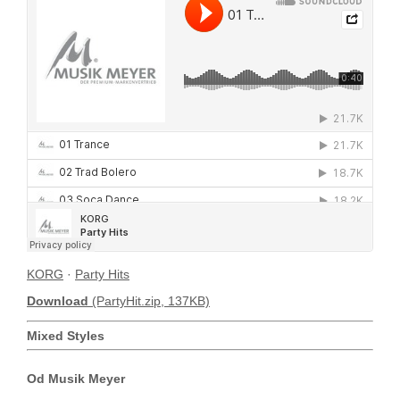
KORG
·
Party Hits
Download
(PartyHit.zip, 137KB)
Mixed Styles
Od Musik Meyer