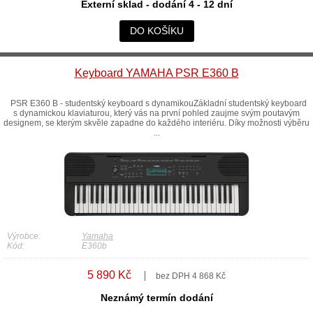
Externí sklad - dodání 4 - 12 dní
DO KOŠÍKU
Keyboard YAMAHA PSR E360 B
PSR E360 B - studentský keyboard s dynamikouZákladní studentský keyboard
s dynamickou klaviaturou, který vás na první pohled zaujme svým poutavým
designem, se kterým skvěle zapadne do každého interiéru. Díky možnosti výběru
...
Výrobce:
Yamaha
Kód:
E360b
5 890 Kč
bez DPH 4 868 Kč
Neznámý termín dodání