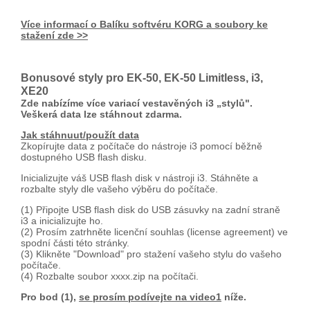
Více informací o Balíku softvéru KORG a soubory ke
stažení zde >>
Bonusové styly pro EK-50, EK-50 Limitless, i3,
XE20
Zde nabízíme více variací vestavěných i3 „stylů".
Veškerá data lze stáhnout zdarma.
Jak stáhnuut/použít data
Zkopírujte data z počítače do nástroje i3 pomocí běžně
dostupného USB flash disku.
Inicializujte váš USB flash disk v nástroji i3. Stáhněte a
rozbalte styly dle vašeho výběru do počítače.
(1) Připojte USB flash disk do USB zásuvky na zadní straně
i3 a inicializujte ho.
(2) Prosím zatrhněte licenční souhlas (license agreement) ve
spodní části této stránky.
(3) Klikněte "Download" pro stažení vašeho stylu do vašeho
počítače.
(4) Rozbalte soubor xxxx.zip na počítači.
Pro bod (1),
se prosím podívejte na video1
níže.