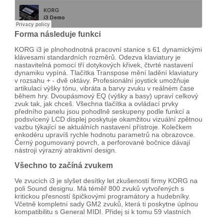
Forma následuje funkci
KORG i3 je plnohodnotná pracovní stanice s 61 dynamickými
klávesami standardních rozměrů. Odezva klaviatury je
nastavitelná pomocí tří dotykových křivek, čtvrté nastavení
dynamiku vypíná. Tlačítka Transpose mění ladění klaviatury
v rozsahu + - dvě oktávy. Profesionální joystick umožňuje
artikulaci výšky tónu, vibráta a barvy zvuku v reálném čase
během hry. Dvoupásmový EQ (výšky a basy) upraví celkový
zvuk tak, jak chceš. Všechna tlačítka a ovládací prvky
předního panelu jsou pohodlně seskupeny podle funkcí a
podsvícený LCD displej poskytuje okamžitou vizuální zpětnou
vazbu týkající se aktuálních nastavení přístroje. Kolečkem
enkodéru upravíš rychle hodnotu parametrů na obrazovce.
Černý pogumovaný povrch, a perforované bočnice dávají
nástroji výrazný atraktivní design.
Všechno to začíná zvukem
Ve zvucích i3 je slyšet desítky let zkušeností firmy KORG na
poli Sound designu. Má téměř 800 zvuků vytvořených s
kritickou přesností špičkovými programátory a hudebníky.
Včetně kompletní sady GM2 zvuků, která ti poskytne úplnou
kompatibilitu s General MIDI. Přidej si k tomu 59 vlastních