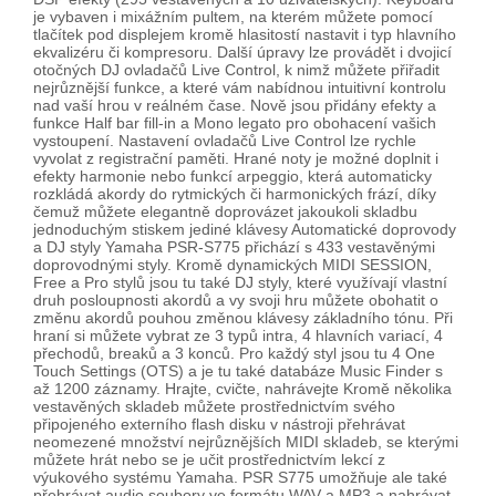
je vybaven i mixážním pultem, na kterém můžete pomocí
tlačítek pod displejem kromě hlasitostí nastavit i typ hlavního
ekvalizéru či kompresoru. Další úpravy lze provádět i dvojicí
otočných DJ ovladačů Live Control, k nimž můžete přiřadit
nejrůznější funkce, a které vám nabídnou intuitivní kontrolu
nad vaší hrou v reálném čase. Nově jsou přidány efekty a
funkce Half bar fill-in a Mono legato pro obohacení vašich
vystoupení. Nastavení ovladačů Live Control lze rychle
vyvolat z registrační paměti. Hrané noty je možné doplnit i
efekty harmonie nebo funkcí arpeggio, která automaticky
rozkládá akordy do rytmických či harmonických frází, díky
čemuž můžete elegantně doprovázet jakoukoli skladbu
jednoduchým stiskem jediné klávesy Automatické doprovody
a DJ styly Yamaha PSR-S775 přichází s 433 vestavěnými
doprovodnými styly. Kromě dynamických MIDI SESSION,
Free a Pro stylů jsou tu také DJ styly, které využívají vlastní
druh posloupnosti akordů a vy svoji hru můžete obohatit o
změnu akordů pouhou změnou klávesy základního tónu. Při
hraní si můžete vybrat ze 3 typů intra, 4 hlavních variací, 4
přechodů, breaků a 3 konců. Pro každý styl jsou tu 4 One
Touch Settings (OTS) a je tu také databáze Music Finder s
až 1200 záznamy. Hrajte, cvičte, nahrávejte Kromě několika
vestavěných skladeb můžete prostřednictvím svého
připojeného externího flash disku v nástroji přehrávat
neomezené množství nejrůznějších MIDI skladeb, se kterými
můžete hrát nebo se je učit prostřednictvím lekcí z
výukového systému Yamaha. PSR S775 umožňuje ale také
přehrávat audio soubory ve formátu WAV a MP3 a nahrávat