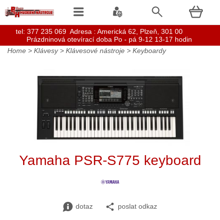
t
el: 377 235 069 Adresa : Americká 62, Plzeň, 301 00
Prázdninová otevírací doba Po - pá 9-12 13-17 hodin
Home
>
Klávesy
>
Klávesové nástroje
>
Keyboardy
Yamaha PSR-S775 keyboard
dotaz
poslat odkaz