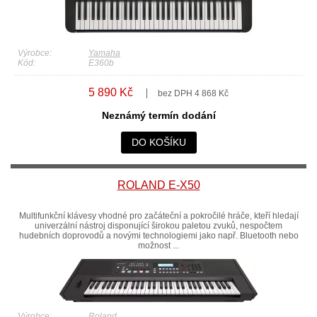
Výrobce:
Yamaha
Kód:
E360b
5 890 Kč
bez DPH 4 868 Kč
Neznámý termín dodání
DO KOŠÍKU
ROLAND E-X50
Multifunkční klávesy vhodné pro začáteční a pokročilé hráče, kteří hledají
univerzální nástroj disponující širokou paletou zvuků, nespočtem
hudebních doprovodů a novými technologiemi jako např. Bluetooth nebo
možnost ...
Výrobce:
Roland