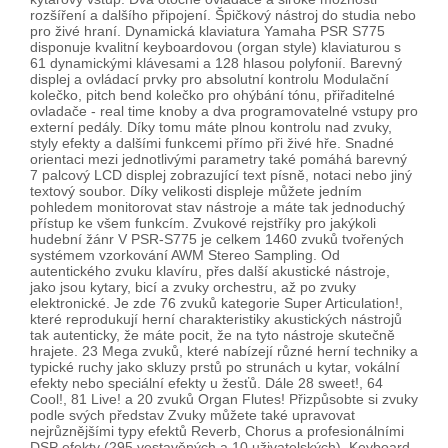
rozšíření a dalšího připojení. Špičkový nástroj do studia nebo
pro živé hraní. Dynamická klaviatura Yamaha PSR S775
disponuje kvalitní keyboardovou (organ style) klaviaturou s
61 dynamickými klávesami a 128 hlasou polyfonií. Barevný
displej a ovládací prvky pro absolutní kontrolu Modulační
kolečko, pitch bend kolečko pro ohýbání tónu, přiřaditelné
ovladače - real time knoby a dva programovatelné vstupy pro
externí pedály. Díky tomu máte plnou kontrolu nad zvuky,
styly efekty a dalšími funkcemi přímo při živé hře. Snadné
orientaci mezi jednotlivými parametry také pomáhá barevný
7 palcový LCD displej zobrazující text písně, notaci nebo jiný
textový soubor. Díky velikosti displeje můžete jedním
pohledem monitorovat stav nástroje a máte tak jednoduchý
přístup ke všem funkcím. Zvukové rejstříky pro jakýkoli
hudební žánr V PSR-S775 je celkem 1460 zvuků tvořených
systémem vzorkování AWM Stereo Sampling. Od
autentického zvuku klavíru, přes další akustické nástroje,
jako jsou kytary, bicí a zvuky orchestru, až po zvuky
elektronické. Je zde 76 zvuků kategorie Super Articulation!,
které reprodukují herní charakteristiky akustických nástrojů
tak autenticky, že máte pocit, že na tyto nástroje skutečně
hrajete. 23 Mega zvuků, které nabízejí různé herní techniky a
typické ruchy jako skluzy prstů po strunách u kytar, vokální
efekty nebo speciální efekty u žesťů. Dále 28 sweet!, 64
Cool!, 81 Live! a 20 zvuků Organ Flutes! Přizpůsobte si zvuky
podle svých představ Zvuky můžete také upravovat
nejrůznějšími typy efektů Reverb, Chorus a profesionálními
DSP efekty (295 vestavěných a 10 uživatelských). Keyboard