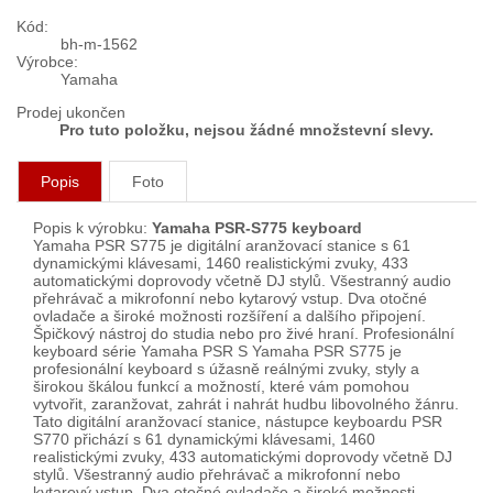
Kód:
bh-m-1562
Výrobce:
Yamaha
Prodej ukončen
Pro tuto položku, nejsou žádné množstevní slevy.
Popis
Foto
Popis k výrobku:
Yamaha PSR-S775 keyboard
Yamaha PSR S775 je digitální aranžovací stanice s 61
dynamickými klávesami, 1460 realistickými zvuky, 433
automatickými doprovody včetně DJ stylů. Všestranný audio
přehrávač a mikrofonní nebo kytarový vstup. Dva otočné
ovladače a široké možnosti rozšíření a dalšího připojení.
Špičkový nástroj do studia nebo pro živé hraní. Profesionální
keyboard série Yamaha PSR S Yamaha PSR S775 je
profesionální keyboard s úžasně reálnými zvuky, styly a
širokou škálou funkcí a možností, které vám pomohou
vytvořit, zaranžovat, zahrát i nahrát hudbu libovolného žánru.
Tato digitální aranžovací stanice, nástupce keyboardu PSR
S770 přichází s 61 dynamickými klávesami, 1460
realistickými zvuky, 433 automatickými doprovody včetně DJ
stylů. Všestranný audio přehrávač a mikrofonní nebo
kytarový vstup. Dva otočné ovladače a široké možnosti