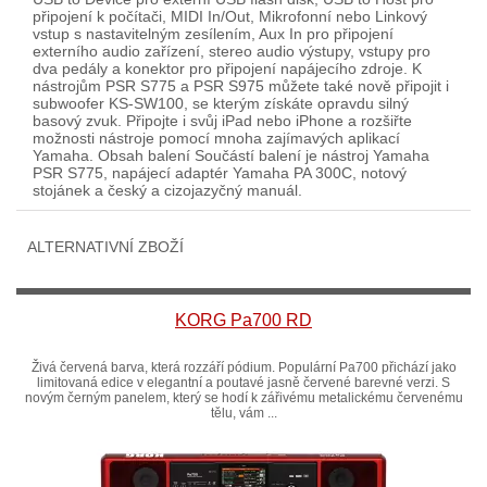
připojení k počítači, MIDI In/Out, Mikrofonní nebo Linkový
vstup s nastavitelným zesílením, Aux In pro připojení
externího audio zařízení, stereo audio výstupy, vstupy pro
dva pedály a konektor pro připojení napájecího zdroje. K
nástrojům PSR S775 a PSR S975 můžete také nově připojit i
subwoofer KS-SW100, se kterým získáte opravdu silný
basový zvuk. Připojte i svůj iPad nebo iPhone a rozšiřte
možnosti nástroje pomocí mnoha zajímavých aplikací
Yamaha. Obsah balení Součástí balení je nástroj Yamaha
PSR S775, napájecí adaptér Yamaha PA 300C, notový
stojánek a český a cizojazyčný manuál.
ALTERNATIVNÍ ZBOŽÍ
KORG Pa700 RD
Živá červená barva, která rozzáří pódium. Populární Pa700 přichází jako
limitovaná edice v elegantní a poutavé jasně červené barevné verzi. S
novým černým panelem, který se hodí k zářivému metalickému červenému
tělu, vám ...