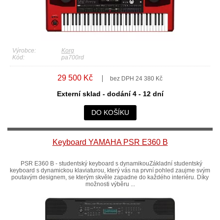
Výrobce:
Korg
Kód:
pa700rd
29 500 Kč
bez DPH 24 380 Kč
Externí sklad - dodání 4 - 12 dní
DO KOŠÍKU
Keyboard YAMAHA PSR E360 B
PSR E360 B - studentský keyboard s dynamikouZákladní studentský
keyboard s dynamickou klaviaturou, který vás na první pohled zaujme svým
poutavým designem, se kterým skvěle zapadne do každého interiéru. Díky
možnosti výběru ...