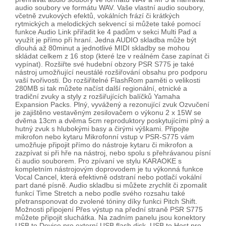
audio soubory ve formátu WAV. Vaše vlastní audio soubory,
včetně zvukových efektů, vokálních frází či krátkých
rytmických a melodických sekvencí si můžete také pomocí
funkce Audio Link přiřadit ke 4 padům v sekci Multi Pad a
využít je přímo při hraní. Jedna AUDIO skladba může být
dlouhá až 80minut a jednotlivé MIDI skladby se mohou
skládat celkem z 16 stop (které lze v reálném čase zapínat či
vypínat). Rozšiřte své hudební obzory PSR S775 je také
nástroj umožňující neustálé rozšiřování obsahu pro podporu
vaší tvořivosti. Do rozšiřitelné FlashRom paměti o velikosti
280MB si tak můžete načíst další regionální, etnické a
tradiční zvuky a styly z rozšiřujících balíčků Yamaha
Expansion Packs. Plný, vyvážený a rezonující zvuk Ozvučení
je zajištěno vestavěným zesilovačem o výkonu 2 x 15W se
dvěma 13cm a dvěma 5cm reproduktory poskytujícími plný a
hutný zvuk s hlubokými basy a čirými výškami. Připojte
mikrofon nebo kytaru Mikrofonní vstup v PSR-S775 vám
umožňuje připojit přímo do nástroje kytaru či mikrofon a
zazpívat si při hře na nástroj, nebo spolu s přehrávanou písní
či audio souborem. Pro zpívaní ve stylu KARAOKE s
kompletním nástrojovým doprovodem je tu výkonná funkce
Vocal Cancel, která efektivně odstraní nebo potlačí vokální
part dané písně. Audio skladbu si můžete zrychlit či zpomalit
funkcí Time Stretch a nebo podle svého rozsahu také
přetransponovat do zvolené tóniny díky funkci Pitch Shift.
Možnosti připojení Přes výstup na přední straně PSR S775
můžete připojit sluchátka. Na zadním panelu jsou konektory
USB to Device pro externí USB flash disk, USB to Host pro