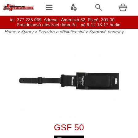
t
el: 377 235 069 Adresa : Americká 62, Plzeň, 301 00
Prázdninová otevírací doba Po - pá 9-12 13-17 hodin
Home
>
Kytary
>
Pouzdra a příslušenství
>
Kytarové popruhy
GSF 50