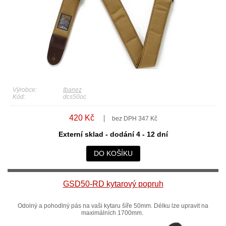
Výrobce:
Ibanez
Kód:
dcs50oc
420 Kč
bez DPH 347 Kč
Externí sklad - dodání 4 - 12 dní
DO KOŠÍKU
GSD50-RD kytarový popruh
Odolný a pohodlný pás na vaši kytaru šíře 50mm. Délku lze upravit na
maximálních 1700mm.