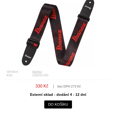
Výrobce:
Ibanez
Kód:
GSD50-RD
330 Kč
bez DPH 273 Kč
Externí sklad - dodání 4 - 12 dní
DO KOŠÍKU