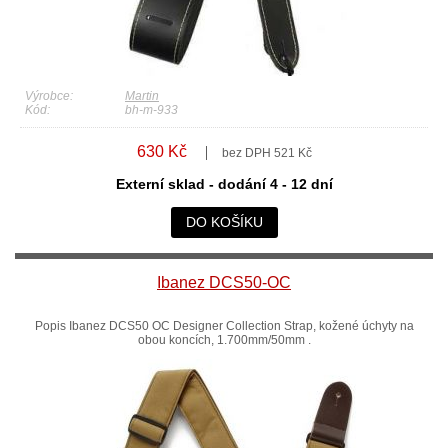
Výrobce:
Martin
Kód:
bh-m-933
630 Kč
bez DPH 521 Kč
Externí sklad - dodání 4 - 12 dní
DO KOŠÍKU
Ibanez DCS50-OC
Popis Ibanez DCS50 OC Designer Collection Strap, kožené úchyty na
obou koncích, 1.700mm/50mm .