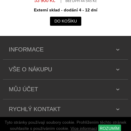
53 900 Kč
bez DPH 44 545 Kč
Externí sklad - dodání 4 - 12 dní
DO KOŠÍKU
INFORMACE
VŠE O NÁKUPU
MŮJ ÚČET
RYCHLÝ KONTAKT
Tyto stránky používají soubory cookie. Prohlížením těchto stránek
Copyright 2026 všechna práva vyhrazena
souhlasíte s používáním cookie.
Více informací
ROZUMÍM
stránky jsou vytvářeny a spravovány publikačním systémem
adSYSTEM
.