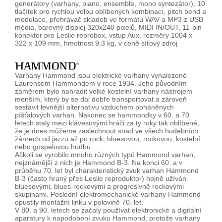
generátory (varhany, piano, ensemble, mono syntezátor), 10
tlačítek pro rychlou volbu oblíbených kombinací, pitch bend a
modulace, přehrávač skladeb ve formátu WAV a MP3 z USB
média, barevný displej 320x240 pixelů, MIDI IN/OUT, 11-pin
konektor pro Leslie reprobox, vstup Aux, rozměry 1004 x
322 x 109 mm, hmotnost 9.3 kg, v ceně síťový zdroj
Varhany Hammond jsou elektrické varhany vynalezené
Laurensem Hammondem v roce 1934. Jeho původním
záměrem bylo nahradit velké kostelní varhany nástrojem
menším, který by se dal dobře transportovat a zároveň
sestavit levnější alternativu vzduchem poháněných
píšťalových varhan. Nakonec se hammondky v 60. a 70.
letech staly mezi klávesovými hráči za ty roky tak oblíbené,
že je dnes můžeme zaslechnout snad ve všech hudebních
žánrech od jazzu až po rock, bluesovou, rockovou, kostelní
nebo gospelovou hudbu.
Ačkoli se vyrobilo mnoho různých typů Hammond varhan,
nejznámější z nich je Hammond B-3. Na konci 60. a v
průběhu 70. let byl charakteristický zvuk varhan Hammond
B-3 (často hraný přes Leslie reproduktor) hojně užíván
bluesovými, blues-rockovými a progresivně rockovými
skupinami. Poslední elektromechanické varhany Hammond
opustily montážní linku v polovině 70. let.
V 80. a 90. letech se začaly používat elektronické a digitální
aparatury k napodobení zvuku Hammond, protože varhany