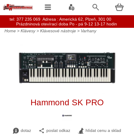
t
el: 377 235 069 Adresa : Americká 62, Plzeň, 301 00
Prázdninová otevírací doba Po - pá 9-12 13-17 hodin
Home
>
Klávesy
>
Klávesové nástroje
>
Varhany
Hammond SK PRO
dotaz
poslat odkaz
hlídat cenu a sklad