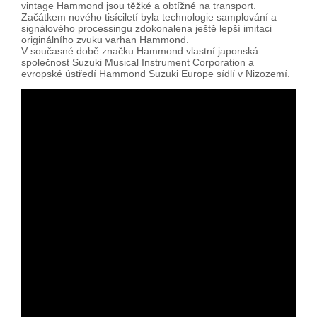
vintage Hammond jsou těžké a obtížné na transport.
Začátkem nového tisíciletí byla technologie samplování a
signálového processingu zdokonalena ještě lepší imitaci
originálního zvuku varhan Hammond.
V současné době značku Hammond vlastní japonská
společnost Suzuki Musical Instrument Corporation a
evropské ústředí Hammond Suzuki Europe sídlí v Nizozemí.