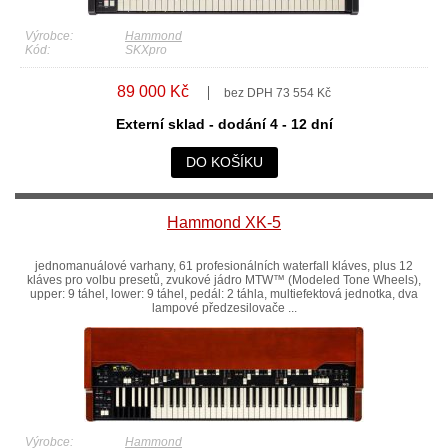
Výrobce:
Hammond
Kód:
SKXpro
89 000 Kč
bez DPH 73 554 Kč
Externí sklad - dodání 4 - 12 dní
DO KOŠÍKU
Hammond XK-5
jednomanuálové varhany, 61 profesionálních waterfall kláves, plus 12
kláves pro volbu presetů, zvukové jádro MTW™ (Modeled Tone Wheels),
upper: 9 táhel, lower: 9 táhel, pedál: 2 táhla, multiefektová jednotka, dva
lampové předzesilovače ...
Výrobce:
Hammond