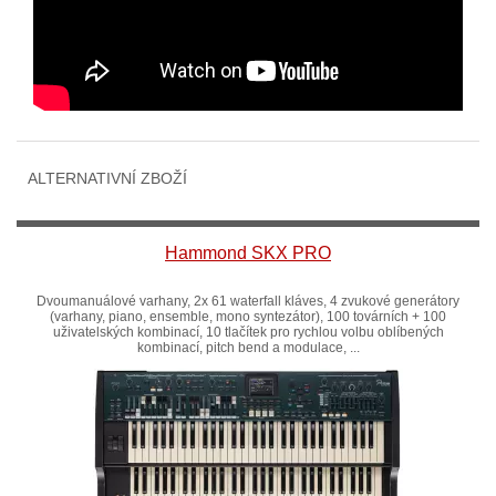
ALTERNATIVNÍ ZBOŽÍ
Hammond SKX PRO
Dvoumanuálové varhany, 2x 61 waterfall kláves, 4 zvukové generátory
(varhany, piano, ensemble, mono syntezátor), 100 továrních + 100
uživatelských kombinací, 10 tlačítek pro rychlou volbu oblíbených
kombinací, pitch bend a modulace, ...