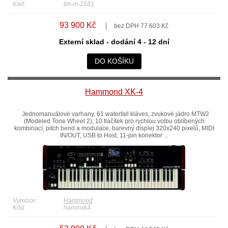
Kód:
bh-m-1581
93 900 Kč
bez DPH 77 603 Kč
Externí sklad - dodání 4 - 12 dní
DO KOŠÍKU
Hammond XK-4
Jednomanuálové varhany, 61 waterfall kláves, zvukové jádro MTW2
(Modeled Tone Wheel 2), 10 tlačítek pro rychlou volbu oblíbených
kombinací, pitch bend a modulace, barevný displej 320x240 pixelů, MIDI
IN/OUT, USB to Host, 11-pin konektor ...
Výrobce:
Hammond
Kód:
hammxk4