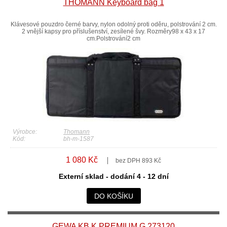
THOMANN Keyboard bag 1
Klávesové pouzdro černé barvy, nylon odolný proti oděru, polstrování 2 cm.
2 vnější kapsy pro příslušenství, zesílené švy. Rozměry98 x 43 x 17
cm.Polstrování2 cm
Výrobce:
Thomann
Kód:
bh-m-1587
1 080 Kč
bez DPH 893 Kč
Externí sklad - dodání 4 - 12 dní
DO KOŠÍKU
GEWA KB K PREMIUM G 273120