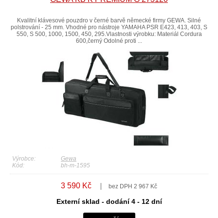
Kvalitní klávesové pouzdro v černé barvě německé firmy GEWA. Silné
polstrování - 25 mm. Vhodné pro nástroje YAMAHA PSR E423, 413, 403, S
550, S 500, 1000, 1500, 450, 295.Vlastnosti výrobku: Materiál Cordura
600,černý Odolné proti ...
Výrobce:
Gewa
Kód:
bh-m-1595
3 590 Kč
bez DPH 2 967 Kč
Externí sklad - dodání 4 - 12 dní