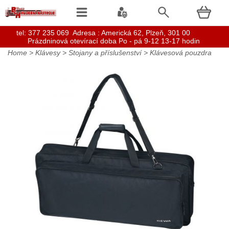
t
el: 377 235 069 Adresa : Americká 62, Plzeň, 301 00
Prázdninová otevírací doba Po - pá 9-12 13-17 hodin
Home
>
Klávesy
>
Stojany a příslušenství
>
Klávesová pouzdra