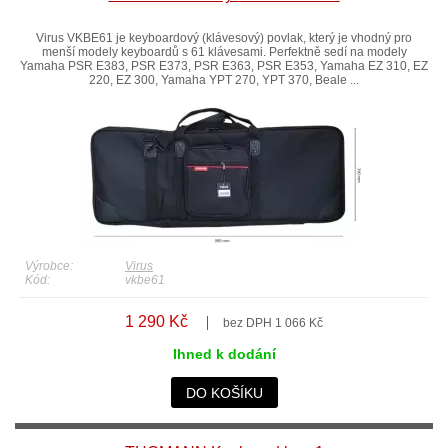
Virus VKBE61 je keyboardový (klávesový) povlak, který je vhodný pro
menší modely keyboardů s 61 klávesami. Perfektně sedí na modely
Yamaha PSR E383, PSR E373, PSR E363, PSR E353, Yamaha EZ 310, EZ
220, EZ 300, Yamaha YPT 270, YPT 370, Beale ...
Výrobce:
Virus
Kód:
vkbe61
1 290 Kč
bez DPH 1 066 Kč
Ihned k dodání
DO KOŠÍKU