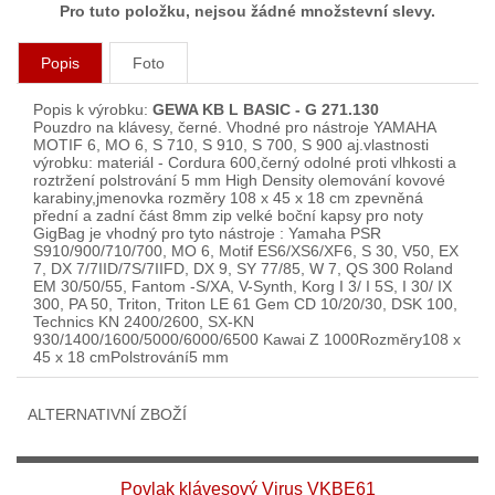
Pro tuto položku, nejsou žádné množstevní slevy.
Popis
Foto
Popis k výrobku:
GEWA KB L BASIC - G 271.130
Pouzdro na klávesy, černé. Vhodné pro nástroje YAMAHA
MOTIF 6, MO 6, S 710, S 910, S 700, S 900 aj.vlastnosti
výrobku: materiál - Cordura 600,černý odolné proti vlhkosti a
roztržení polstrování 5 mm High Density olemování kovové
karabiny,jmenovka rozměry 108 x 45 x 18 cm zpevněná
přední a zadní část 8mm zip velké boční kapsy pro noty
GigBag je vhodný pro tyto nástroje : Yamaha PSR
S910/900/710/700, MO 6, Motif ES6/XS6/XF6, S 30, V50, EX
7, DX 7/7IID/7S/7IIFD, DX 9, SY 77/85, W 7, QS 300 Roland
EM 30/50/55, Fantom -S/XA, V-Synth, Korg I 3/ I 5S, I 30/ IX
300, PA 50, Triton, Triton LE 61 Gem CD 10/20/30, DSK 100,
Technics KN 2400/2600, SX-KN
930/1400/1600/5000/6000/6500 Kawai Z 1000Rozměry108 x
45 x 18 cmPolstrování5 mm
ALTERNATIVNÍ ZBOŽÍ
Povlak klávesový Virus VKBE61