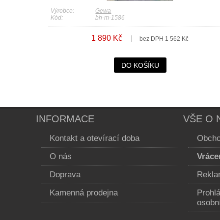
Výrobce:
Gewa
Kód:
bh-m-1586
1 890 Kč
bez DPH 1 562 Kč
DO KOŠÍKU
INFORMACE
VŠE O 
Kontakt a otevírací doba
Obcho
O nás
Vráce
Doprava
Rekla
Kamenná prodejna
Prohl
osobn