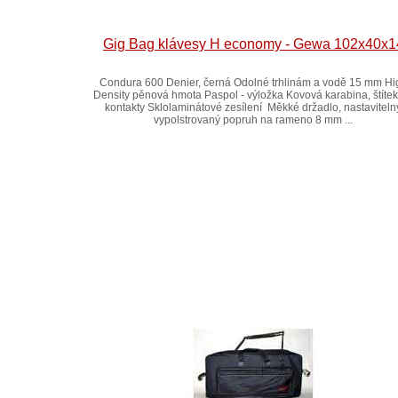
Gig Bag klávesy H economy - Gewa 102x40x1
Condura 600 Denier, černá Odolné trhlinám a vodě 15 mm Hi
Density pěnová hmota Paspol - výložka Kovová karabina, štíte
kontakty Sklolaminátové zesílení Měkké držadlo, nastaviteln
vypolstrovaný popruh na rameno 8 mm ...