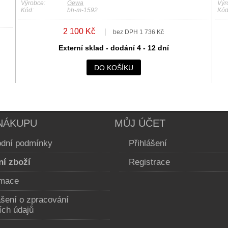
Výrobce:
Gewa
Výr
Kód:
bh-m-1592
Kód
2 100 Kč
bez DPH 1 736 Kč
Externí sklad - dodání 4 - 12 dní
DO KOŠÍKU
NÁKUPU
MŮJ ÚČET
dní podmínky
Přihlášení
ní zboží
Registrace
mace
ášení o zpracování
ích údajů