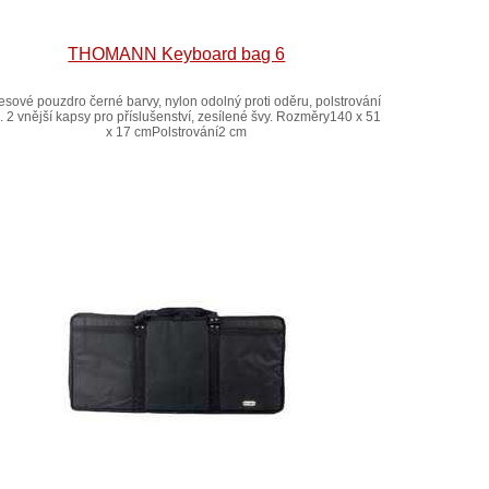
THOMANN Keyboard bag 6
esové pouzdro černé barvy, nylon odolný proti oděru, polstrování
. 2 vnější kapsy pro příslušenství, zesílené švy. Rozměry140 x 51
x 17 cmPolstrování2 cm