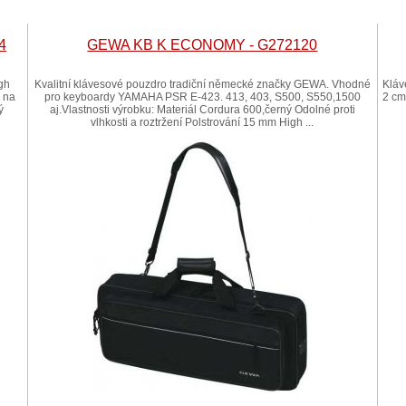
4
GEWA KB K ECONOMY - G272120
gh
Kvalitní klávesové pouzdro tradiční německé značky GEWA. Vhodné
Kláv
k na
pro keyboardy YAMAHA PSR E-423. 413, 403, S500, S550,1500
2 cm
ý
aj.Vlastnosti výrobku: Materiál Cordura 600,černý Odolné proti
vlhkosti a roztržení Polstrování 15 mm High ...