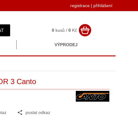
registrace
|
přihlášení
AT
0
kusů /
0
Kč
VÝPRODEJ
OR 3 Canto
taz
poslat odkaz