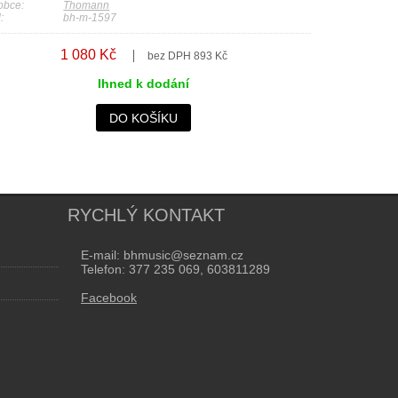
obce:
Thomann
:
bh-m-1597
1 080 Kč
bez DPH 893 Kč
Ihned k dodání
DO KOŠÍKU
RYCHLÝ KONTAKT
E-mail: bhmusic@seznam.cz
Telefon: 377 235 069, 603811289
Facebook