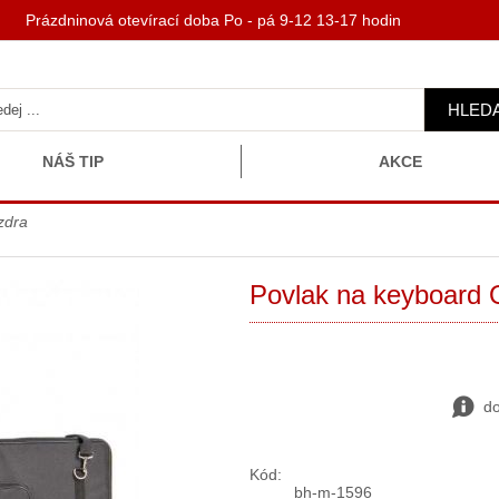
 Prázdninová otevírací doba Po - pá 9-12 13-17 hodin
HLED
NÁŠ TIP
AKCE
zdra
Povlak na keyboard 
do
Kód:
bh-m-1596