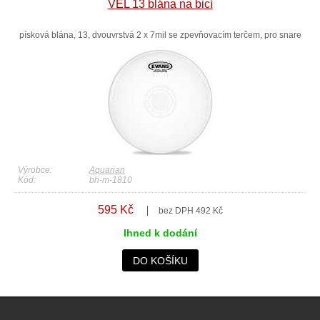
VEL 13 blána na bicí
písková blána, 13, dvouvrstvá 2 x 7mil se zpevňovacím terčem, pro snare
Výrobce:
Aquarian
Kód:
bh-m-1810
595 Kč
bez DPH 492 Kč
Ihned k dodání
DO KOŠÍKU