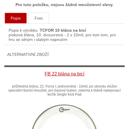
Pro tuto položku, nejsou žádné množstevní slevy.
Popis
Foto
Popis k výrobku:
TCFOR 10 blána na bicí
písková blána, 10, dvouvrstvá - 2 x 10mil, pro tom tom, pro
hru se silným i slabým napnutím
ALTERNATIVNÍ ZBOŽÍ
FB 22 blána na bicí
průhledná blána, 22, Force I, jednovrstvá - 10mil, po obvodu vložen
speciální tlumící kroužek, pro basový buben, zdarma k bláně nalepovací
terčík Single Kick Pad