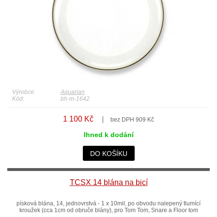
Výrobce:
Aquarian
Kód:
bh-m-1642
1 100 Kč
bez DPH 909 Kč
Ihned k dodání
DO KOŠÍKU
TCSX 14 blána na bicí
písková blána, 14, jednovrstvá - 1 x 10mil, po obvodu nalepený tlumící
kroužek (cca 1cm od obruče blány), pro Tom Tom, Snare a Floor tom