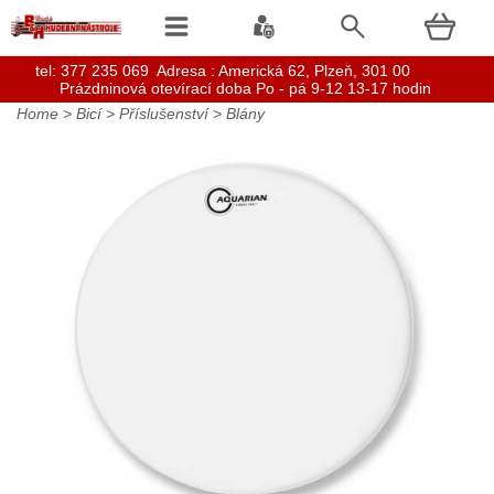
t
el: 377 235 069 Adresa : Americká 62, Plzeň, 301 00
Prázdninová otevírací doba Po - pá 9-12 13-17 hodin
Home
>
Bicí
>
Příslušenství
>
Blány