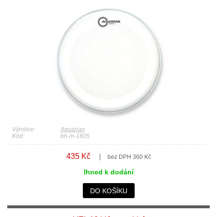
Výrobce:
Aquarian
Kód:
bh-m-1805
435 Kč
bez DPH 360 Kč
Ihned k dodání
DO KOŠÍKU