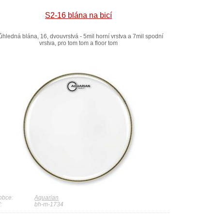
S2-16 blána na bicí
ůhledná blána, 16, dvouvrstvá - 5mil horní vrstva a 7mil spodní
vrstva, pro tom tom a floor tom
obce:
Aquarian
:
bh-m-1734