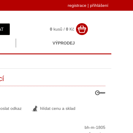
registrace
|
přihlášení
AT
0
kusů /
0
Kč
VÝPRODEJ
cí
oslat odkaz
hlídat cenu a sklad
bh-m-1805