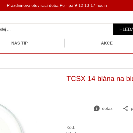
 Prázdninová otevírací doba Po - pá 9-12 13-17 hodin
HLED
NÁŠ TIP
AKCE
TCSX 14 blána na bi
dotaz
p
Kód: