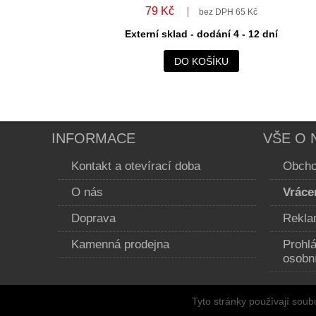
79 Kč
bez DPH 65 Kč
Externí sklad - dodání 4 - 12 dní
DO KOŠÍKU
INFORMACE
VŠE O 
Kontakt a otevírací doba
Obcho
O nás
Vráce
Doprava
Rekla
Kamenná prodejna
Prohl
osobn
Tyto stránky používají soub