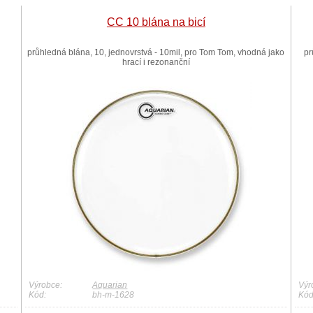
CC 10 blána na bicí
průhledná blána, 10, jednovrstvá - 10mil, pro Tom Tom, vhodná jako
pr
hrací i rezonanční
Výrobce:
Aquarian
Výr
Kód:
bh-m-1628
Kód