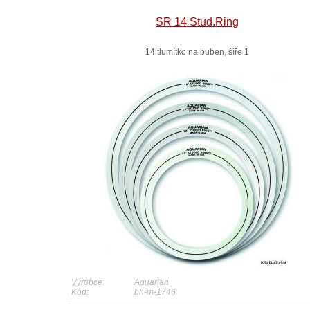
SR 14 Stud.Ring
14 tlumítko na buben, šíře 1
Výrobce:
Aquarian
Kód:
bh-m-1746