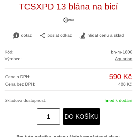
TCSXPD 13 blána na bicí
dotaz
poslat odkaz
hlídat cenu a sklad
Kód:
bh-m-1806
Výrobce:
Aquarian
590 Kč
Cena s DPH:
Cena bez DPH:
488 Kč
Skladová dostupnost:
Ihned k dodání
DO KOŠÍKU
Pro tuto položku, nejsou žádné množstevní slevy.