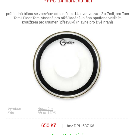
PFPD 14 blána na bicí
průhledná blána se zpevňovacím terčem, 14, dvouvrstvá - 2 x 7mil, pro Tom
Tom i Floor Tom, vhodné pro nižší ladění - blána opatřena vnitřním
kroužkem pro utlumení přezvuků (hlavně pro živé hraní)
Výrobce:
Aquarian
Kód:
bh-m-1706
650 Kč
bez DPH 537 Kč