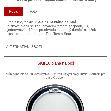
Popis
Foto
Popis k výrobku:
TCSXPD 13 blána na bicí
písková blána se zpevňovacím terčem zespodu, 13,
jednovrstvá - 10mil, po obvodu nalepený tlumící kroužek -
cca 1cm od obruče, pro Tom Tom a Snare,
ALTERNATIVNÍ ZBOŽÍ
SKII 18 blána na bicí
průhledná blána, 18, dvouvrstvá - 2 x 7mil, úzký filcový tlumící kroužek, pro
basový buben,