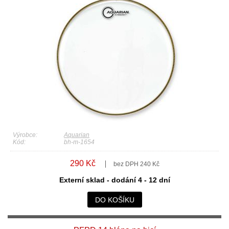
Výrobce:
Aquarian
Kód:
bh-m-1654
290 Kč
bez DPH 240 Kč
Externí sklad - dodání 4 - 12 dní
DO KOŠÍKU