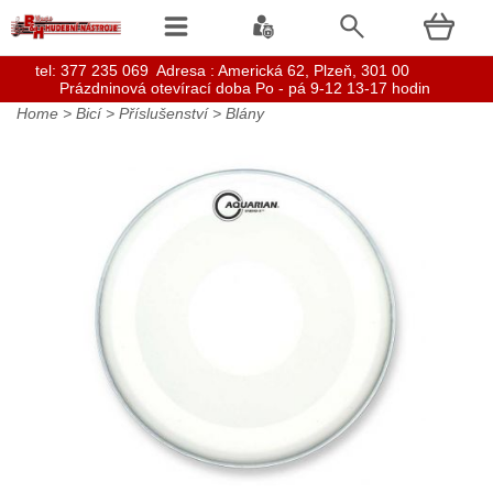
t
el: 377 235 069 Adresa : Americká 62, Plzeň, 301 00
Prázdninová otevírací doba Po - pá 9-12 13-17 hodin
Home
>
Bicí
>
Příslušenství
>
Blány