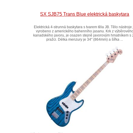
SX SJB75 Trans Blue elektrická baskytara
Elektrická 4-strunná baskytara s tvarem těla JB. Tělo nástroje 
vyrobeno z amerického bahenního jasanu. Krk z výběrovéh
kanadského javoru, je osazen stejně javorovým hmatníkem s 
pražci. Délka menzury je 34" (864mm) a šířka ...