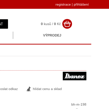
registrace
|
přihlášení
AT
0
kusů /
0
Kč
VÝPRODEJ
oslat odkaz
hlídat cenu a sklad
bh-m-198