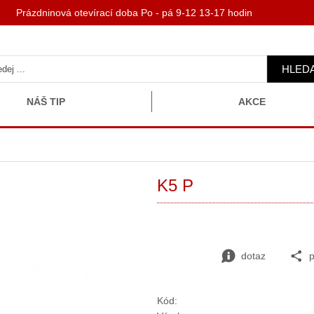
 Prázdninová otevírací doba Po - pá 9-12 13-17 hodin
HLED
NÁŠ TIP
AKCE
K5 P
dotaz
p
Kód: