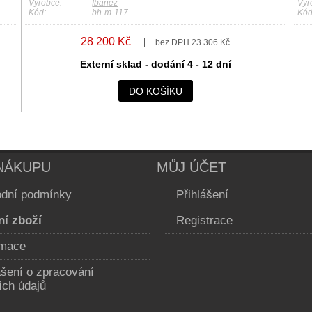
Výrobce:
Ibanez
Výr
Kód:
bh-m-117
Kód
28 200 Kč
bez DPH 23 306 Kč
Externí sklad - dodání 4 - 12 dní
DO KOŠÍKU
NÁKUPU
MŮJ ÚČET
dní podmínky
Přihlášení
ní zboží
Registrace
mace
ášení o zpracování
ích údajů