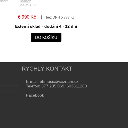
obce:
Ibanez
:
bh-m-1360
6 990 Kč
bez DPH 5 777 Kč
Externí sklad - dodání 4 - 12 dní
DO KOŠÍKU
RYCHLÝ KONTAKT
E-mail: bhmusic@seznam.cz
Telefon: 377 235 069, 603811289
Facebook