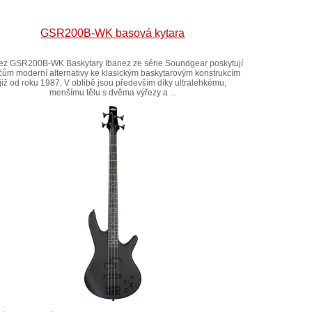
GSR200B-WK basová kytara
ez GSR200B-WK Baskytary Ibanez ze série Soundgear poskytují
čům moderní alternativy ke klasickým baskytarovým konstrukcím
již od roku 1987. V oblibě jsou především díky ultralehkému,
menšímu tělu s dvěma výřezy a ...