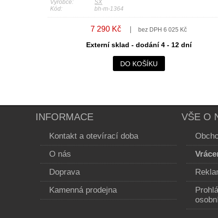
Výrobce:
SX
Kód:
bh-m-1364
7 290 Kč
bez DPH 6 025 Kč
Externí sklad - dodání 4 - 12 dní
DO KOŠÍKU
INFORMACE
VŠE O 
Kontakt a otevírací doba
Obcho
O nás
Vráce
Doprava
Rekla
Kamenná prodejna
Prohl
osobn