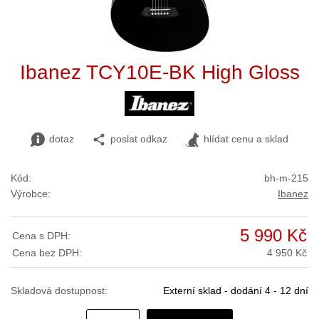
Ibanez TCY10E-BK High Gloss
dotaz
poslat odkaz
hlídat cenu a sklad
Kód:
bh-m-215
Výrobce:
Ibanez
5 990 Kč
Cena s DPH:
Cena bez DPH:
4 950 Kč
Skladová dostupnost:
Externí sklad - dodání 4 - 12 dní