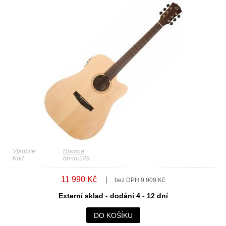
Výrobce:
Dowina
Kód:
bh-m-249
11 990 Kč
bez DPH 9 909 Kč
Externí sklad - dodání 4 - 12 dní
DO KOŠÍKU