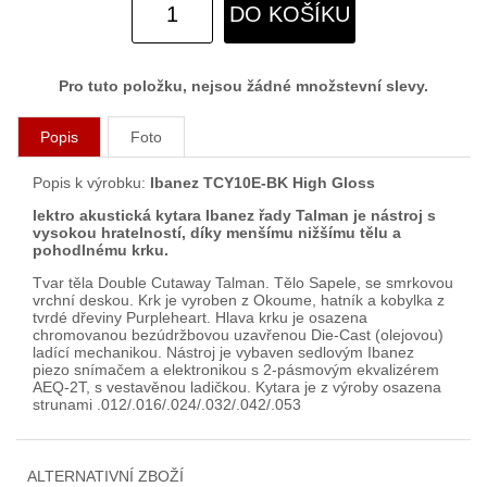
DO KOŠÍKU
Pro tuto položku, nejsou žádné množstevní slevy.
Popis
Foto
Popis k výrobku:
Ibanez TCY10E-BK High Gloss
lektro akustická kytara Ibanez řady Talman je nástroj s
vysokou hratelností, díky menšímu nižšímu tělu a
pohodlnému krku.
Tvar těla Double Cutaway Talman. Tělo Sapele, se smrkovou
vrchní deskou. Krk je vyroben z Okoume, hatník a kobylka z
tvrdé dřeviny Purpleheart. Hlava krku je osazena
chromovanou bezúdržbovou uzavřenou Die-Cast (olejovou)
ladící mechanikou. Nástroj je vybaven sedlovým Ibanez
piezo snímačem a elektronikou s 2-pásmovým ekvalizérem
AEQ-2T, s vestavěnou ladičkou. Kytara je z výroby osazena
strunami .012/.016/.024/.032/.042/.053
ALTERNATIVNÍ ZBOŽÍ