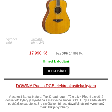
Výrobce:
Yamaha
Kód:
bh-m-241
17 990 Kč
bez DPH 14 868 Kč
Ihned k dodání
DO KOŠÍKU
DOWINA Puella DCE elektroakustická kytara
Vlastnosti Barva: Natural Typ: Dreadnought Tělo a krk Přední ozvučná
deska této kytary je vyrobená z masivního smrku Sitka. Luby a zadní deska
pochází ze sapele, což je skvělá kombinace dávající nástroji vyrovnaný
zvuk. Krk je vyrobený ...