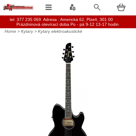
t
el: 377 235 069 Adresa : Americká 62, Plzeň, 301 00
Prázdninová otevírací doba Po - pá 9-12 13-17 hodin
Home
>
Kytary
>
Kytary elektroakustické