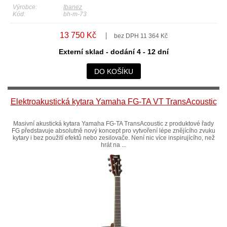
Výrobce:
Ibanez
Kód:
bh-m-73
13 750 Kč
bez DPH 11 364 Kč
Externí sklad - dodání 4 - 12 dní
DO KOŠÍKU
Elektroakustická kytara Yamaha FG-TA VT TransAcoustic
Masivní akustická kytara Yamaha FG-TA TransAcoustic z produktové řady
FG představuje absolutně nový koncept pro vytvoření lépe znějícího zvuku
kytary i bez použití efektů nebo zesilovače. Není nic více inspirujícího, než
hrát na ...