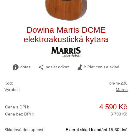
Dowina Marris DCME
elektroakustická kytara
dotaz
poslat odkaz
hlídat cenu a sklad
Kód:
bh-m-238
Výrobce:
Marris
4 590 Kč
Cena s DPH:
Cena bez DPH:
3 793 Kč
Skladová dostupnost:
Externí sklad k dodání 15-30 dnů