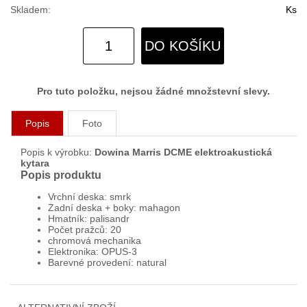
Skladem:
Ks
DO KOŠÍKU
Pro tuto položku, nejsou žádné množstevní slevy.
Popis
Foto
Popis k výrobku:
Dowina Marris DCME elektroakustická
kytara
Popis produktu
Vrchní deska: smrk
Zadní deska + boky: mahagon
Hmatník: palisandr
Počet pražců: 20
chromová mechanika
Elektronika: OPUS-3
Barevné provedení: natural