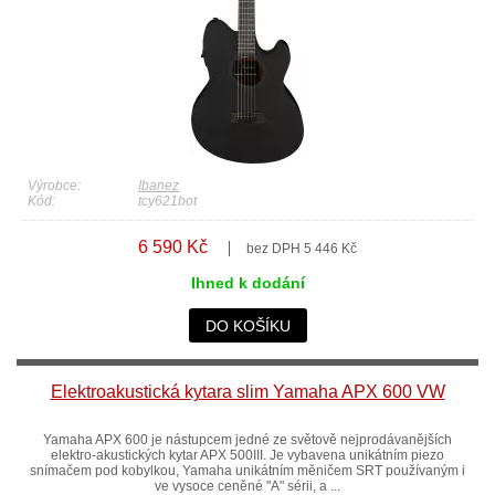
Výrobce:
Ibanez
Kód:
tcy621bot
6 590 Kč
bez DPH 5 446 Kč
Ihned k dodání
DO KOŠÍKU
Elektroakustická kytara slim Yamaha APX 600 VW
Yamaha APX 600 je nástupcem jedné ze světově nejprodávanějších
elektro-akustických kytar APX 500III. Je vybavena unikátním piezo
snímačem pod kobylkou, Yamaha unikátním měničem SRT používaným i
ve vysoce ceněné "A" sérii, a ...