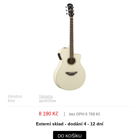
Výrobce:
Yamaha
Kód:
apx600vw
8 190 Kč
bez DPH 6 769 Kč
Externí sklad - dodání 4 - 12 dní
DO KOŠÍKU