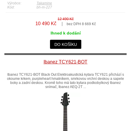
Výrobce:
Takamine
Kód:
bh-m-227
12 490 Kč
10 490 Kč
bez DPH 8 669 Kč
Ihned k dodání
DO KOŠÍKU
Ibanez TCY621-BOT
Ibanez TCY621-BOT Black Out Elektroakustická kytara TCY621 přichází s
okoume krkem, purpleheart hmatníkem, smrkovou vrchní deskou a sapele
boky a zadní deskou. Kromě toho má tato kytara podkobylkový Ibanez
snímač, Ibanez AEQ-2T ...