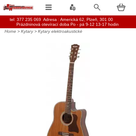
t
el: 377 235 069 Adresa : Americká 62, Plzeň, 301 00
Prázdninová otevírací doba Po - pá 9-12 13-17 hodin
Home
>
Kytary
>
Kytary elektroakustické