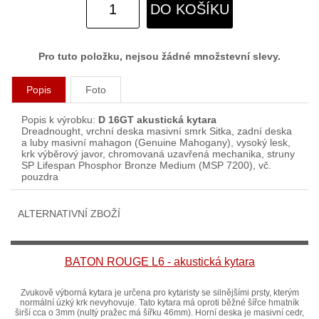
DO KOŠÍKU
Pro tuto položku, nejsou žádné množstevní slevy.
Popis
Foto
Popis k výrobku:
D 16GT akustická kytara
Dreadnought, vrchní deska masivní smrk Sitka, zadní deska
a luby masivní mahagon (Genuine Mahogany), vysoký lesk,
krk výběrový javor, chromovaná uzavřená mechanika, struny
SP Lifespan Phosphor Bronze Medium (MSP 7200), vč.
pouzdra
ALTERNATIVNÍ ZBOŽÍ
BATON ROUGE L6 - akustická kytara
Zvukově výborná kytara je určena pro kytaristy se silnějšími prsty, kterým
normální úzký krk nevyhovuje. Tato kytara má oproti běžné šířce hmatník
širší cca o 3mm (nultý pražec má šířku 46mm). Horní deska je masivní cedr,