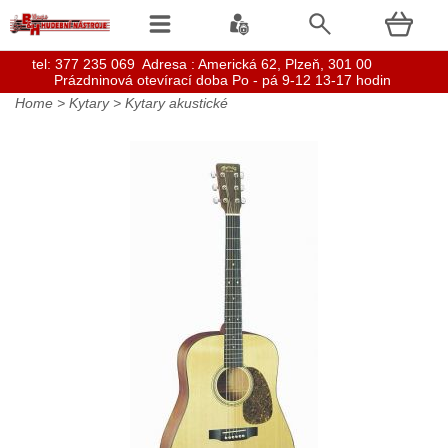
t
el: 377 235 069 Adresa : Americká 62, Plzeň, 301 00
Prázdninová otevírací doba Po - pá 9-12 13-17 hodin
Home
>
Kytary
>
Kytary akustické