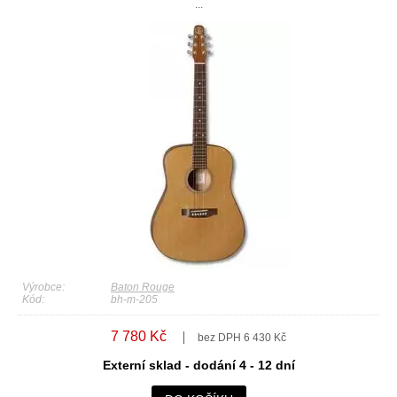
...
Výrobce:
Baton Rouge
Kód:
bh-m-205
7 780 Kč
bez DPH 6 430 Kč
Externí sklad - dodání 4 - 12 dní