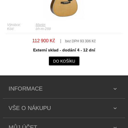
Výrobce:
Martin
Kód:
bh-m-288
112 900 Kč
bez DPH 93 306 Kč
Externí sklad - dodání 4 - 12 dní
DO KOŠÍKU
INFORMACE
VŠE O NÁKUPU
MŮJ ÚČET