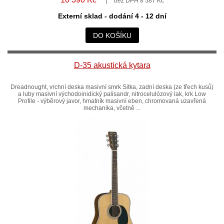
bez DPH 8 587 Kč
Externí sklad - dodání 4 - 12 dní
DO KOŠÍKU
D-35 akustická kytara
Dreadnought, vrchní deska masivní smrk Sitka, zadní deska (ze třech kusů)
a luby masivní východoinidický palisandr, nitrocelulózový lak, krk Low
Profile - výběrový javor, hmatník masivní eben, chromovaná uzavřená
mechanika, včetně ...