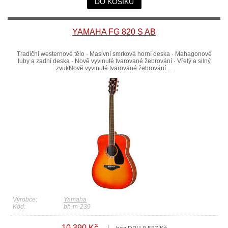
DO KOŠÍKU
YAMAHA FG 820 S AB
Tradiční westernové tělo · Masivní smrková horní deska · Mahagonové
luby a zadní deska · Nově vyvinuté tvarované žebrování · Vřelý a silný
zvukNově vyvinuté tvarované žebrování ...
Výrobce:
Yamaha
Kód:
bh-m-239
10 390 Kč