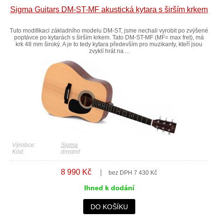
Sigma Guitars DM-ST-MF akustická kytara s širším krkem
Tuto modifikaci základního modelu DM-ST, jsme nechali vyrobit po zvýšené
poptávce po kytarách s širším krkem. Tato DM-ST-MF (MF= max fret), má
krk 48 mm široký. A je to tedy kytara především pro muzikanty, kteří jsou
zvyklí hrát na ...
Výrobce:
Sigma
Kód:
dmstmf
8 990 Kč
bez DPH 7 430 Kč
Ihned k dodání
DO KOŠÍKU