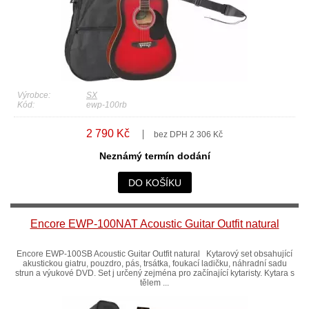
Výrobce:
SX
Kód:
ewp-100rb
2 790 Kč
bez DPH 2 306 Kč
Neznámý termín dodání
DO KOŠÍKU
Encore EWP-100NAT Acoustic Guitar Outfit natural
Encore EWP-100SB Acoustic Guitar Outfit natural Kytarový set obsahující
akustickou giatru, pouzdro, pás, trsátka, foukací ladičku, náhradní sadu
strun a výukové DVD. Set j určený zejména pro začínající kytaristy. Kytara s
tělem ...