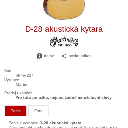
D-28 akustická kytara
dotaz
poslat odkaz
Kód:
bh-m-287
Výrobce:
Martin
Prodej ukončen
Pro tuto položku, nejsou žádné množstevní slevy.
Popis
Foto
Popis k výrobku:
D-28 akustická kytara
Dreadnought, vrchní deska masivní srmk Sitka, zadní deska