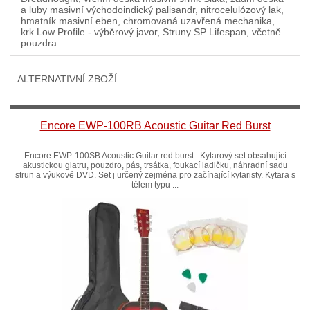
a luby masivní východoindický palisandr, nitrocelulózový lak,
hmatník masivní eben, chromovaná uzavřená mechanika,
krk Low Profile - výběrový javor, Struny SP Lifespan, včetně
pouzdra
ALTERNATIVNÍ ZBOŽÍ
Encore EWP-100RB Acoustic Guitar Red Burst
Encore EWP-100SB Acoustic Guitar red burst Kytarový set obsahující
akustickou giatru, pouzdro, pás, trsátka, foukací ladičku, náhradní sadu
strun a výukové DVD. Set j určený zejména pro začínající kytaristy. Kytara s
tělem typu ...