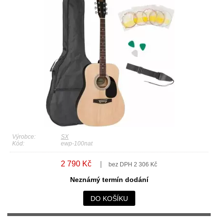
Výrobce:
SX
Kód:
ewp-100nat
2 790 Kč
bez DPH 2 306 Kč
Neznámý termín dodání
DO KOŠÍKU