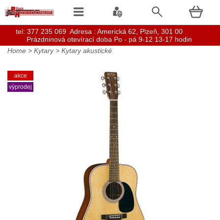
t
el: 377 235 069 Adresa : Americká 62, Plzeň, 301 00
Prázdninová otevírací doba Po - pá 9-12 13-17 hodin
Home
>
Kytary
>
Kytary akustické
akce
výprodej