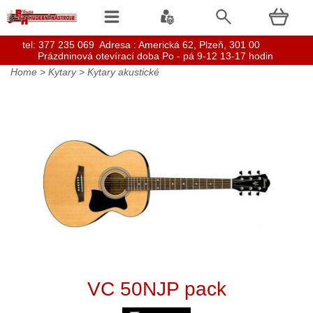
t
el: 377 235 069 Adresa : Americká 62, Plzeň, 301 00
Prázdninová otevírací doba Po - pá 9-12 13-17 hodin
Home
>
Kytary
>
Kytary akustické
VC 50NJP pack