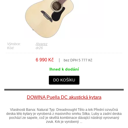
Výrobce:
Alvarez
Kód:
dr26
6 990 Kč
bez DPH 5 777 Kč
Ihned k dodání
DO KOŠÍKU
DOWINA Puella DC akustická kytara
Vlastnosti Barva: Natural Typ: Dreadnought Tělo a krk Přední ozvučná
deska této kytary je vyrobená z masivního smrku Sitka. Luby a zadní deska
pochází ze sapele, což je skvělá kombinace dávající nástroji vyrovnaný
zvuk. Krk je vyrobený ...