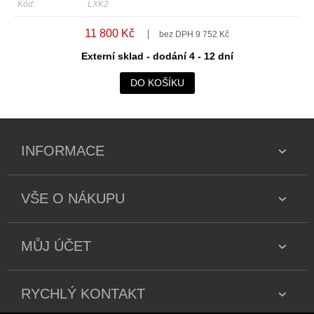
Kód:
LXK2
11 800 Kč
bez DPH 9 752 Kč
Externí sklad - dodání 4 - 12 dní
DO KOŠÍKU
INFORMACE
VŠE O NÁKUPU
MŮJ ÚČET
RYCHLÝ KONTAKT