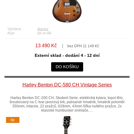
Výrobce:
Ibanez
Kód:
bh-m-98
13 490 Kč
bez DPH 11 149 Kč
Externí sklad - dodání 4 - 12 dní
DO KOŠÍKU
Harley Benton DC-580 CH Vintage Series
Harley Benton DC-200 CH, Student Serie, elektrická kytara, topol tělo,
šroubovaný na C-tvar javorový krk, palisandr hmatník, hmatník poloměr
350mm, intarzie, 22 pražců, 628mm, 43mm šířka nultého pražce, 2x
klasické humbucker snímače, ...
tip