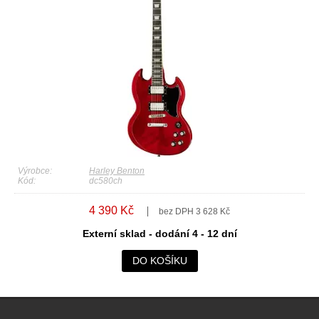
Výrobce:
Harley Benton
Kód:
dc580ch
4 390 Kč
bez DPH 3 628 Kč
Externí sklad - dodání 4 - 12 dní
DO KOŠÍKU