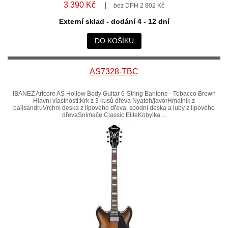
3 390 Kč
bez DPH 2 802 Kč
Externí sklad - dodání 4 - 12 dní
DO KOŠÍKU
AS7328-TBC
IBANEZ Artcore AS Hollow Body Guitar 6-String Baritone - Tobacco Brown
Hlavní vlastnosti:Krk z 3 kusů dřeva Nyatoh/javorHmatník z
palisandruVrchní deska z lipového dřeva, spodní deska a luby z lipového
dřevaSnímače Classic EliteKobylka ...