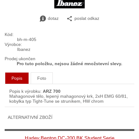
dotaz
poslat odkaz
Kód:
bh-m-405
Výrobce:
Ibanez
Prodej ukončen
Pro tuto položku, nejsou žádné množstevní slevy.
Popis
Foto
Popis k výrobku:
ARZ 700
Mahagonové tělo, lepený mahagonový krk, 2xH EMG 60/81,
kobylka typ Tight-Tune se struníkem, HW chrom
ALTERNATIVNÍ ZBOŽÍ
Harley Benton DC-200 BK Student Serie