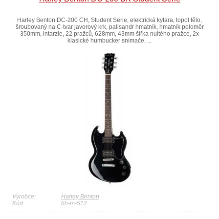
Harley Benton DC-200 CH, Student Serie, elektrická kytara, topol tělo,
šroubovaný na C-tvar javorový krk, palisandr hmatník, hmatník poloměr
350mm, intarzie, 22 pražců, 628mm, 43mm šířka nultého pražce, 2x
klasické humbucker snímače, ...
Výrobce:
Harley Benton
Kód:
bh-m-512