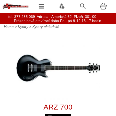
t
el: 377 235 069 Adresa : Americká 62, Plzeň, 301 00
Prázdninová otevírací doba Po - pá 9-12 13-17 hodin
Home
>
Kytary
>
Kytary elektrické
ARZ 700