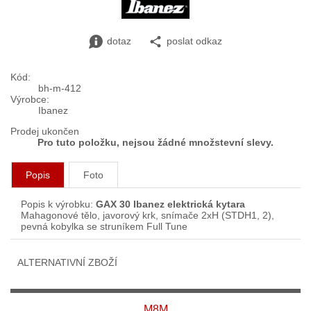
dotaz
poslat odkaz
Kód:
bh-m-412
Výrobce:
Ibanez
Prodej ukončen
Pro tuto položku, nejsou žádné množstevní slevy.
Popis
Foto
Popis k výrobku:
GAX 30 Ibanez elektrická kytara
Mahagonové tělo, javorový krk, snímače 2xH (STDH1, 2),
pevná kobylka se struníkem Full Tune
ALTERNATIVNÍ ZBOŽÍ
M8M