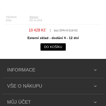
Výrobce:
Ibanez
Kód:
bh-m-204
10 428 Kč
bez DPH 8 618 Kč
Externí sklad - dodání 4 - 12 dní
DO KOŠÍKU
INFORMACE
VŠE O NÁKUPU
MŮJ ÚČET