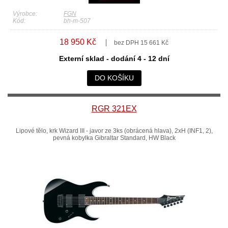
Výrobce:
FGN
Kód:
bh-m-507
18 950 Kč
bez DPH 15 661 Kč
Externí sklad - dodání 4 - 12 dní
DO KOŠÍKU
RGR 321EX
Lipové tělo, krk Wizard III - javor ze 3ks (obrácená hlava), 2xH (INF1, 2),
pevná kobylka Gibraltar Standard, HW Black