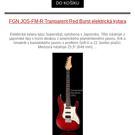
DO KOŠÍKU
FGN JOS-FM-R Tranparent Red Burst elektrická kytara
Elektrická kytara typu Superstrat, vyrobena v Japonsku. Tělo nástroje z
japonské lípy s horní deskou z amerického plaménkového javoru. Krk a
hmatník z kanadského javoru s profilem Soft-U a 22 Jumbo pražci.
Menzura nástroje 25,5“ (648 mm). ...