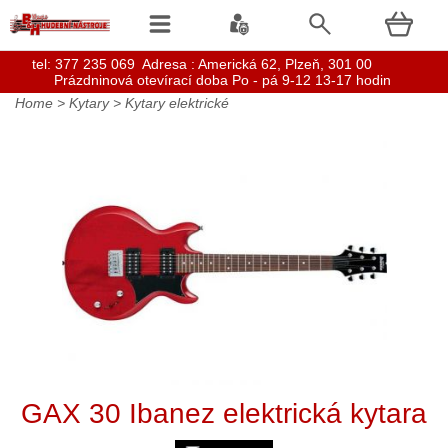
t
el: 377 235 069 Adresa : Americká 62, Plzeň, 301 00
Prázdninová otevírací doba Po - pá 9-12 13-17 hodin
Home
>
Kytary
>
Kytary elektrické
GAX 30 Ibanez elektrická kytara