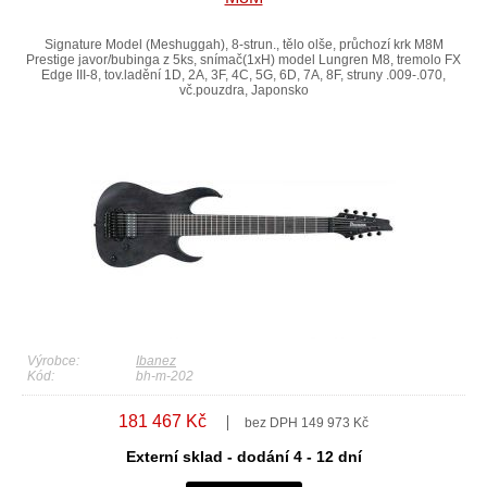
Signature Model (Meshuggah), 8-strun., tělo olše, průchozí krk M8M
Prestige javor/bubinga z 5ks, snímač(1xH) model Lungren M8, tremolo FX
Edge III-8, tov.ladění 1D, 2A, 3F, 4C, 5G, 6D, 7A, 8F, struny .009-.070,
vč.pouzdra, Japonsko
Výrobce:
Ibanez
Kód:
bh-m-202
181 467 Kč
bez DPH 149 973 Kč
Externí sklad - dodání 4 - 12 dní