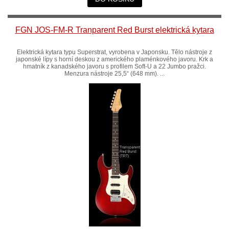
FGN JOS-FM-R Tranparent Red Burst elektrická kytara
Elektrická kytara typu Superstrat, vyrobena v Japonsku. Tělo nástroje z
japonské lípy s horní deskou z amerického plaménkového javoru. Krk a
hmatník z kanadského javoru s profilem Soft-U a 22 Jumbo pražci.
Menzura nástroje 25,5“ (648 mm). ...