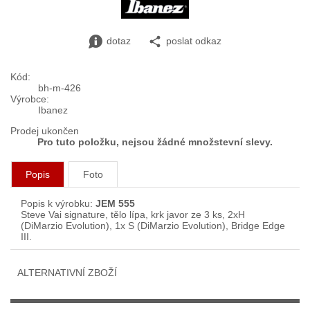
dotaz
poslat odkaz
Kód:
bh-m-426
Výrobce:
Ibanez
Prodej ukončen
Pro tuto položku, nejsou žádné množstevní slevy.
Popis
Foto
Popis k výrobku:
JEM 555
Steve Vai signature, tělo lípa, krk javor ze 3 ks, 2xH
(DiMarzio Evolution), 1x S (DiMarzio Evolution), Bridge Edge
III.
ALTERNATIVNÍ ZBOŽÍ