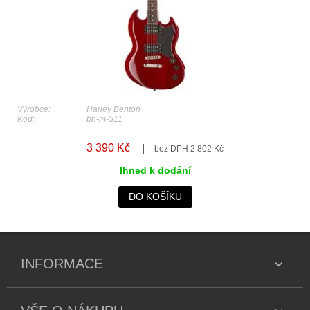
Výrobce:
Harley Benton
Kód:
bh-m-511
3 390 Kč
bez DPH 2 802 Kč
Ihned k dodání
DO KOŠÍKU
INFORMACE