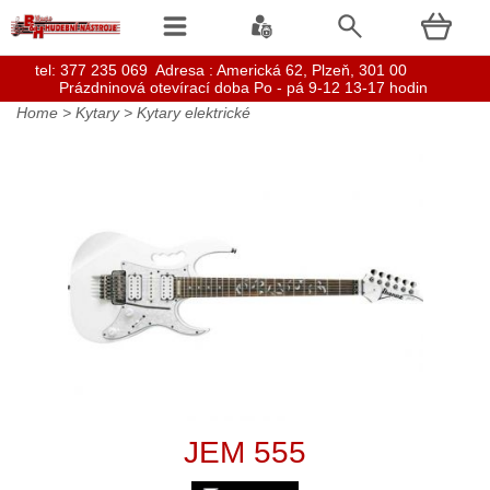
t
el: 377 235 069 Adresa : Americká 62, Plzeň, 301 00
Prázdninová otevírací doba Po - pá 9-12 13-17 hodin
Home
>
Kytary
>
Kytary elektrické
JEM 555