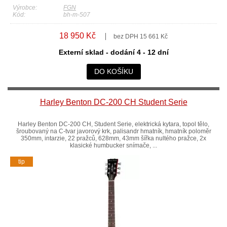
Výrobce:
FGN
Kód:
bh-m-507
18 950 Kč
bez DPH 15 661 Kč
Externí sklad - dodání 4 - 12 dní
DO KOŠÍKU
Harley Benton DC-200 CH Student Serie
Harley Benton DC-200 CH, Student Serie, elektrická kytara, topol tělo,
šroubovaný na C-tvar javorový krk, palisandr hmatník, hmatník poloměr
350mm, intarzie, 22 pražců, 628mm, 43mm šířka nultého pražce, 2x
klasické humbucker snímače, ...
tip