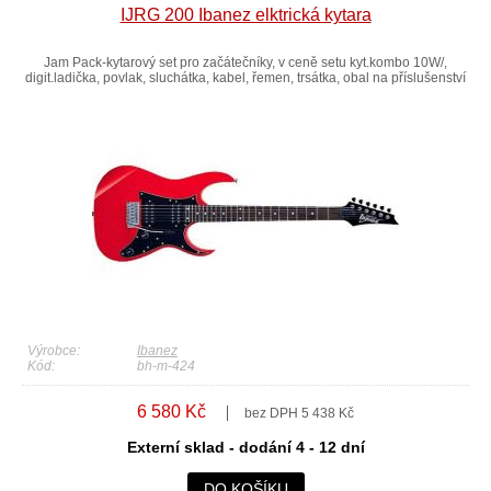
IJRG 200 Ibanez elktrická kytara
Jam Pack-kytarový set pro začátečníky, v ceně setu kyt.kombo 10W/,
digit.ladička, povlak, sluchátka, kabel, řemen, trsátka, obal na příslušenství
Výrobce:
Ibanez
Kód:
bh-m-424
6 580 Kč
bez DPH 5 438 Kč
Externí sklad - dodání 4 - 12 dní
DO KOŠÍKU