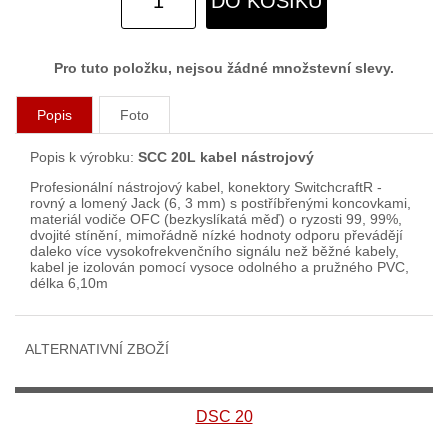
DO KOŠÍKU
Pro tuto položku, nejsou žádné množstevní slevy.
Popis
Foto
Popis k výrobku:
SCC 20L kabel nástrojový
Profesionální nástrojový kabel, konektory SwitchcraftR -
rovný a lomený Jack (6, 3 mm) s postříbřenými koncovkami,
materiál vodiče OFC (bezkyslíkatá měď) o ryzosti 99, 99%,
dvojité stínění, mimořádně nízké hodnoty odporu převádějí
daleko více vysokofrekvenčního signálu než běžné kabely,
kabel je izolován pomocí vysoce odolného a pružného PVC,
délka 6,10m
ALTERNATIVNÍ ZBOŽÍ
DSC 20