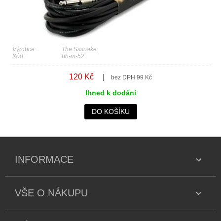
Výrobce:
The Sssnake
Kód:
bh-m-52
120 Kč
bez DPH 99 Kč
Ihned k dodání
DO KOŠÍKU
INFORMACE
VŠE O NÁKUPU