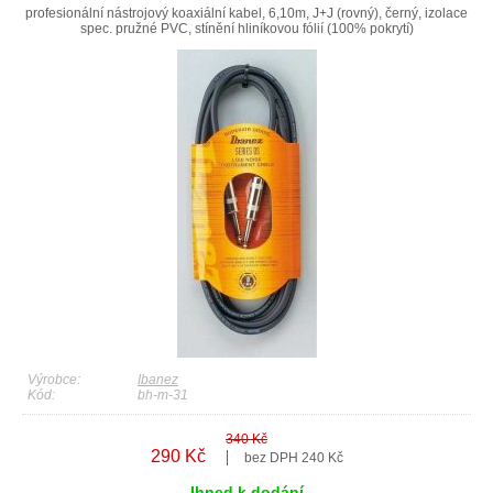
profesionální nástrojový koaxiální kabel, 6,10m, J+J (rovný), černý, izolace
spec. pružné PVC, stínění hliníkovou fólií (100% pokrytí)
Výrobce:
Ibanez
Kód:
bh-m-31
340 Kč
290 Kč
bez DPH 240 Kč
Ihned k dodání