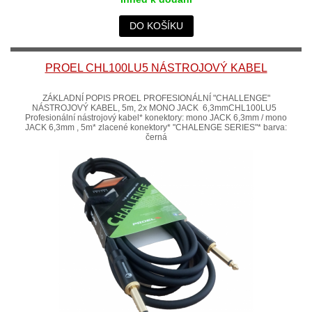
DO KOŠÍKU
PROEL CHL100LU5 NÁSTROJOVÝ KABEL
ZÁKLADNÍ POPIS PROEL PROFESIONÁLNÍ "CHALLENGE"
NÁSTROJOVÝ KABEL, 5m, 2x MONO JACK 6,3mmCHL100LU5
Profesionální nástrojový kabel* konektory: mono JACK 6,3mm / mono
JACK 6,3mm , 5m* zlacené konektory* "CHALENGE SERIES"* barva:
černá