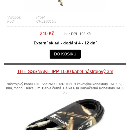
Výrobce:
Proel
Kód:
CHL100LU5
240 Kč
bez DPH 198 Kč
Externí sklad - dodání 4 - 12 dní
DO KOŠÍKU
THE SSSNAKE IPP 1030 kabel nástrojový 3m
Nástrojový kabel THE SSSNAKE IPP 1060 s kovovými konektory JACK 6,3
mm, mono. Délka 3 m. Barva černá. Délka 6 m Barvačerná KonektoryJACK
6.3