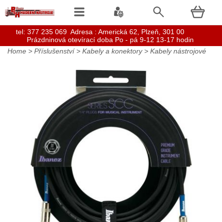
t
el: 377 235 069 Adresa : Americká 62, Plzeň, 301 00
Prázdninová otevírací doba Po - pá 9-12 13-17 hodin
Home
>
Příslušenství
>
Kabely a konektory
>
Kabely nástrojové