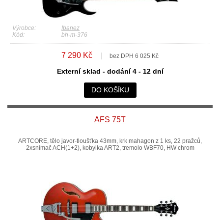
Výrobce:
Ibanez
Kód:
bh-m-376
7 290 Kč
bez DPH 6 025 Kč
Externí sklad - dodání 4 - 12 dní
DO KOŠÍKU
AFS 75T
ARTCORE, tělo javor-tloušťka 43mm, krk mahagon z 1 ks, 22 pražců,
2xsnímač ACH(1+2), kobylka ART2, tremolo WBF70, HW chrom