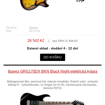
Výrobce:
Ibanez
Kód:
bh-m-92
26 542 Kč
bez DPH 21 936 Kč
Externí sklad - dodání 4 - 12 dní
DO KOŠÍKU
Ibanez GRG170DX BKN Black Night elektrická kytara
Mahagonové tělo, javorový krk, intarzie hmatníku 'žraločí zuby', snímače
Infinity R - 2xHumbucker, 1x Single (H+S+H), chromovaná mechanika,
tremolo FAT10