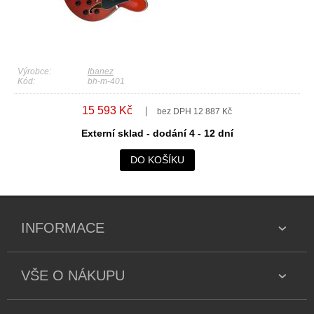
Výrobce:
Ibanez
Kód:
bh-m-401
15 593 Kč
bez DPH 12 887 Kč
Externí sklad - dodání 4 - 12 dní
DO KOŠÍKU
INFORMACE
VŠE O NÁKUPU