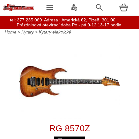
t
el: 377 235 069 Adresa : Americká 62, Plzeň, 301 00
Prázdninová otevírací doba Po - pá 9-12 13-17 hodin
Home
>
Kytary
>
Kytary elektrické
RG 8570Z