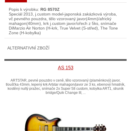
Popis k výrobku:
RG 8570Z
Speciál 2013, j.custom model-japonská zakázková výroba,
vč.pevného pouzdra, tělo vzorovaný javor(4mm)/africký
mahagon(40mm), krk j.custom javor/ořech z 5ks, snímače
DiMarzio Air Norton (H-krk, True Velvet (S-střed), The Tone
Zone (H-kobylka)
ALTERNATIVNÍ ZBOŽÍ
AS 153
ARTSTAR, pevné pouzdro v ceně, tělo vzorovaný (plaménkový) javor,
tloušťka 43mm, lepený krk Artstar mahagon/javor ze 3 ks, ebenový hmatník,
kostěný nultý pražec, snímače 2x Super 58 custom, kobylka ART1, struník
bridge/Quik Change III, ...